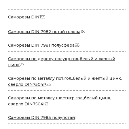
товаров
155
Саморезы DIN
155
товаров
18
Саморезы DIN 7982 потай голова
18
товаров
68
Саморезы DIN 7981 полусфера
68
товаров
Саморезы по дереву полукр.гол.,белый и желтый
27
цинк
27
товаров
Саморезы по металлу пот.гол.,белый и желтый цинк,
23
сверло DIN7504P
23
товара
Саморезы по металлу шестигр.гол.,белый цинк,
2
сверло DIN7504К
2
товара
1
Саморезы DIN 7983 полупотай
1
товар