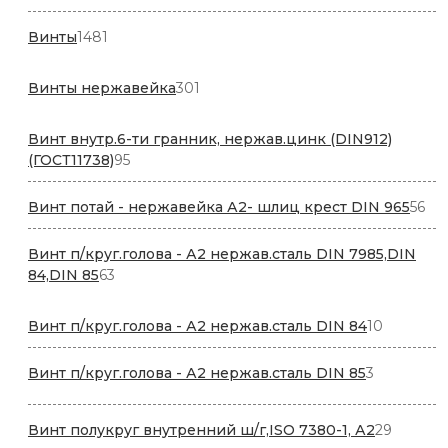
товар
1481
Винты
1481
товар
301
Винты нержавейка
301
товар
Винт внутр.6-ти гранник, нержав.цинк (DIN912)
95
(ГОСТ11738)
95
товаров
56
Винт потай - нержавейка А2- шлиц крест DIN 965
56
то
Винт п/круг.голова - А2 нержав.сталь DIN 7985,DIN
63
84,DIN 85
63
товара
10
Винт п/круг.голова - А2 нержав.сталь DIN 84
10
товаров
3
Винт п/круг.голова - А2 нержав.сталь DIN 85
3
товара
29
Винт полукруг внутренний ш/г,ISO 7380-1, А2
29