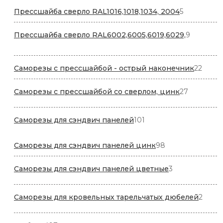
5
Прессшайба сверло RAL1016,1018,1034, 2004
5
товаров
9
Прессшайба сверло RAL6002,6005,6019,6029,
9
товаров
22
Саморезы с прессшайбой - острый наконечник
22
товар
27
Саморезы с прессшайбой со сверлом, цинк
27
товаров
101
Саморезы для сэндвич панелей
101
товар
98
Саморезы для сэндвич панелей цинк
98
товаров
3
Саморезы для сэндвич панелей цветные
3
товара
2
Саморезы для кровельных тарельчатых дюбелей
2
товар