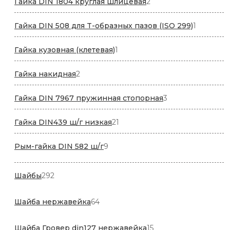
2
Гайка DIN 1804 круглая шлицевая
2
товара
1
Гайка DIN 508 для T-образных пазов (ISO 299)
1
товар
1
Гайка кузовная (клетевая)
1
товар
2
Гайка накидная
2
товара
3
Гайка DIN 7967 пружинная стопорная
3
товара
21
Гайка DIN439 ш/г низкая
21
товар
9
Рым-гайка DIN 582 ш/г
9
товаров
292
Шайбы
292
товара
64
Шайба нержавейка
64
товара
15
Шайба Гровер din127 нержавейка
15