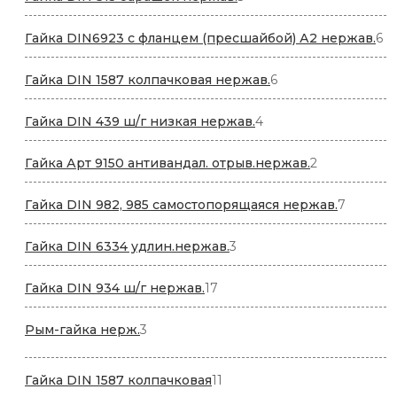
товара
6
Гайка DIN6923 с фланцем (пресшайбой) А2 нержав.
6
то
6
Гайка DIN 1587 колпачковая нержав.
6
товаров
4
Гайка DIN 439 ш/г низкая нержав.
4
товара
2
Гайка Арт 9150 антивандал. отрыв.нержав.
2
товара
7
Гайка DIN 982, 985 самостопорящаяся нержав.
7
товаров
3
Гайка DIN 6334 удлин.нержав.
3
товара
17
Гайка DIN 934 ш/г нержав.
17
товаров
3
Рым-гайка нерж.
3
товара
11
Гайка DIN 1587 колпачковая
11