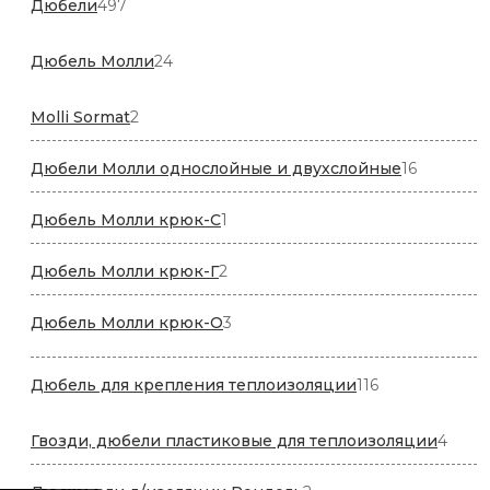
497
Дюбели
497
товаров
24
Дюбель Молли
24
товара
2
Molli Sormat
2
товара
16
Дюбели Молли однослойные и двухслойные
16
товаров
1
Дюбель Молли крюк-C
1
товар
2
Дюбель Молли крюк-Г
2
товара
3
Дюбель Молли крюк-О
3
товара
116
Дюбель для крепления теплоизоляции
116
товаров
4
Гвозди, дюбели пластиковые для теплоизоляции
4
това