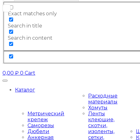
Exact matches only
Search in title
Search in content
0,00
₽
0
Cart
Каталог
Расходные
материалы
Хомуты
Метрический
Ленты
крепеж
клеющие,
Саморезы
скотчи,
Дюбели
изоленты,
Ш
Анкерная
сетки,
К