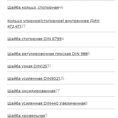
46
Шайба кольцо, стопорная
46
товаров
Кольцо упорное(стопорное) внутреннее ДИН
27
472,471
27
товаров
4
Шайба стопорная DIN 6799
4
товара
3
Шайба регулировочная плоская DIN 988
3
товара
31
Шайба узкая DIN125
31
товар
25
Шайба усиленная DIN9021
25
товаров
27
Шайба оксидированная
27
товаров
3
Шайба усиленная DIN440 Увеличенная
3
товара
7
Шайба кровельная
7