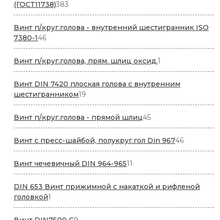
383
(ГОСТ11738)
383
товара
Винт п/круг.голова - внутренний шестигранник ISO
46
7380-1
46
товаров
1
Винт п/круг.голова, прям. шлиц оксид.
1
товар
Винт DIN 7420 плоская голова с внутренним
19
шестигранником
19
товаров
45
Винт п/круг.голова - прямой шлиц
45
товаров
46
Винт с пресс-шайбой, полукруг.гол Din 967
46
товаров
11
Винт чечевичный DIN 964-965
11
товаров
DIN 653 Винт прижимной с накаткой и рифленой
1
головкой
1
товар
9