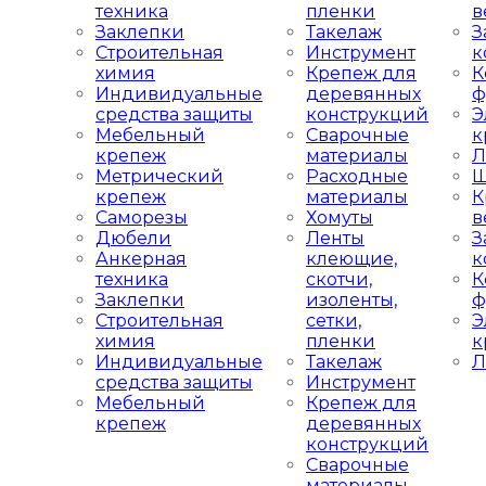
техника
пленки
в
Заклепки
Такелаж
З
Строительная
Инструмент
к
химия
Крепеж для
К
Индивидуальные
деревянных
ф
средства защиты
конструкций
Э
Мебельный
Сварочные
к
крепеж
материалы
Л
Метрический
Расходные
Ш
крепеж
материалы
К
Саморезы
Хомуты
в
Дюбели
Ленты
З
Анкерная
клеющие,
к
техника
скотчи,
К
Заклепки
изоленты,
ф
Строительная
сетки,
Э
химия
пленки
к
Индивидуальные
Такелаж
Л
средства защиты
Инструмент
Мебельный
Крепеж для
крепеж
деревянных
конструкций
Сварочные
материалы