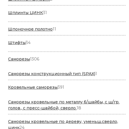
товара
31
Шплинты ЦИНК
31
товар
11
Шпоночное полотно
11
товаров
34
Штифты
34
товара
1306
Саморезы
1306
товаров
1
Саморезы конструкционный тип (SPAX)
1
товар
391
Кровельные саморезы
391
товар
Саморезы кровельные по металлу б/шайбы, с ш/гр.
18
голов., с пресс-шайбой, сверло.
18
товаров
Саморезы кровельные по дереву, уменьш.сверло,
24
цинк
24