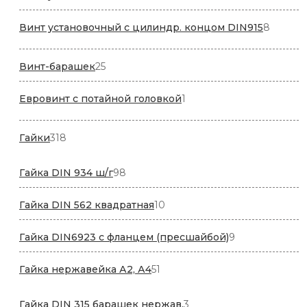
товара
8
Винт установочный с цилиндр. концом DIN915
8
товаро
25
Винт-барашек
25
товаров
1
Евровинт с потайной головкой
1
товар
318
Гайки
318
товаров
98
Гайка DIN 934 ш/г
98
товаров
10
Гайка DIN 562 квадратная
10
товаров
9
Гайка DIN6923 с фланцем (пресшайбой)
9
товаров
51
Гайка нержавейка А2, А4
51
товар
3
Гайка DIN 315 барашек нержав.
3