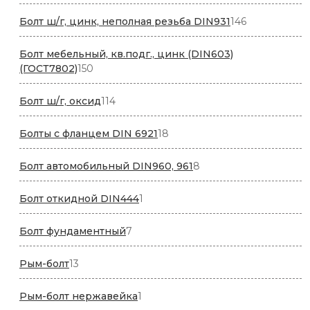
товар
146
Болт ш/г, цинк, неполная резьба DIN931
146
товаров
Болт мебельный, кв.подг., цинк (DIN603)
150
(ГОСТ7802)
150
товаров
114
Болт ш/г, оксид
114
товаров
18
Болты с фланцем DIN 6921
18
товаров
8
Болт автомобильный DIN960, 961
8
товаров
1
Болт откидной DIN444
1
товар
7
Болт фундаментный
7
товаров
13
Рым-болт
13
товаров
1
Рым-болт нержавейка
1