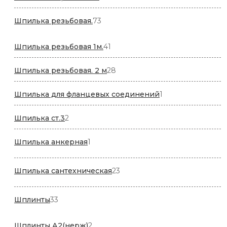
товаров
73
Шпилька резьбовая.
73
товара
41
Шпилька резьбовая 1м.
41
товар
28
Шпилька резьбовая. 2 м
28
товаров
1
Шпилька для фланцевых соединений
1
товар
2
Шпилька ст.3
2
товара
1
Шпилька анкерная
1
товар
23
Шпилька сантехническая
23
товара
33
Шплинты
33
товара
2
Шплинты А2(нерж)
2