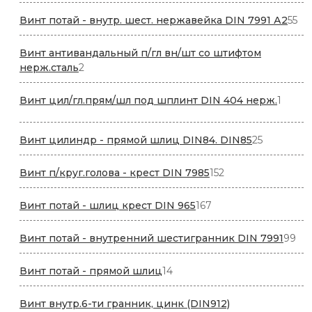
товаро
55
Винт потай - внутр. шест. нержавейка DIN 7991 А2
55
то
Винт антивандальный п/гл вн/шт со штифтом
2
нерж.сталь
2
товара
1
Винт цил/гл.прям/шл под шплинт DIN 404 нерж.
1
товар
25
Винт цилиндр - прямой шлиц DIN84. DIN85
25
товаров
152
Винт п/круг.голова - крест DIN 7985
152
товара
167
Винт потай - шлиц крест DIN 965
167
товаров
99
Винт потай - внутренний шестигранник DIN 7991
99
то
14
Винт потай - прямой шлиц
14
товаров
Винт внутр.6-ти гранник, цинк (DIN912)