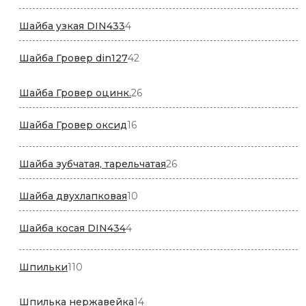
товаров
4
Шайба узкая DIN433
4
товара
42
Шайба Гровер din127
42
товара
26
Шайба Гровер оцинк.
26
товаров
16
Шайба Гровер оксид
16
товаров
26
Шайба зубчатая, тарельчатая
26
товаров
10
Шайба двухлапковая
10
товаров
4
Шайба косая DIN434
4
товара
110
Шпильки
110
товаров
14
Шпилька нержавейка
14