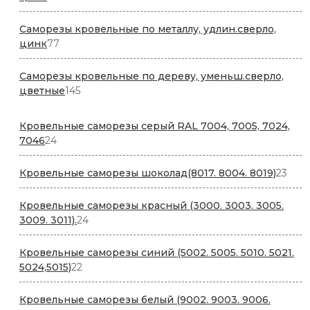
товара
Саморезы кровельные по металлу, удлин.сверло,
77
цинк
77
товаров
Саморезы кровельные по дереву, уменьш.сверло,
145
цветные
145
товаров
Кровельные саморезы серый RAL 7004, 7005, 7024,
24
7046
24
товара
23
Кровельные саморезы шоколад(8017. 8004. 8019)
23
това
Кровельные саморезы красный (3000. 3003. 3005.
24
3009. 3011).
24
товара
Кровельные саморезы cиний (5002. 5005. 5010. 5021.
22
5024,5015)
22
товара
Кровельные саморезы белый (9002. 9003. 9006.