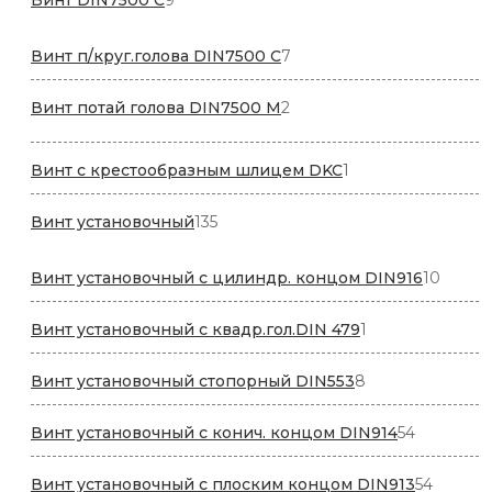
Винт DIN7500 С
9
товаров
7
Винт п/круг.голова DIN7500 С
7
товаров
2
Винт потай голова DIN7500 М
2
товара
1
Винт с крестообразным шлицем DKC
1
товар
135
Винт установочный
135
товаров
10
Винт установочный с цилиндр. концом DIN916
10
товар
1
Винт установочный с квадр.гол.DIN 479
1
товар
8
Винт установочный стопорный DIN553
8
товаров
54
Винт установочный с конич. концом DIN914
54
товара
54
Винт установочный с плоским концом DIN913
54