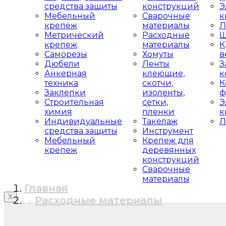
средства защиты
конструкций
Э
Мебельный
Сварочные
к
крепеж
материалы
Л
Метрический
Расходные
Ш
крепеж
материалы
К
Саморезы
Хомуты
в
Дюбели
Ленты
З
Анкерная
клеющие,
к
техника
скотчи,
К
Заклепки
изоленты,
ф
Строительная
сетки,
Э
химия
пленки
к
Индивидуальные
Такелаж
Л
средства защиты
Инструмент
Мебельный
Крепеж для
крепеж
деревянных
конструкций
Сварочные
материалы
Главная
X
Расходные материалы