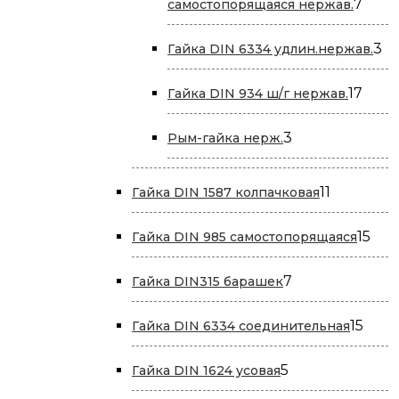
7
7
самостопорящаяся нержав.
това
3
3
Гайка DIN 6334 удлин.нержав.
то
17
17
Гайка DIN 934 ш/г нержав.
това
3
3
Рым-гайка нерж.
товара
11
11
Гайка DIN 1587 колпачковая
товаров
15
15
Гайка DIN 985 самостопорящаяся
тов
7
7
Гайка DIN315 барашек
товаров
15
15
Гайка DIN 6334 соединительная
това
5
5
Гайка DIN 1624 усовая
товаров