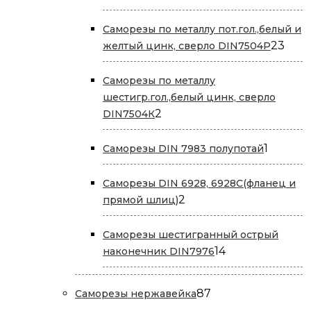
то
Саморезы по металлу пот.гол.,белый и
23
23
желтый цинк, сверло DIN7504P
това
Саморезы по металлу
шестигр.гол.,белый цинк, сверло
2
2
DIN7504К
товара
1
1
Саморезы DIN 7983 полупотай
товар
Саморезы DIN 6928, 6928С(фланец и
2
2
прямой шлиц)
товара
Саморезы шестигранный острый
14
14
наконечник DIN7976
товаров
87
87
Саморезы нержавейка
товаров