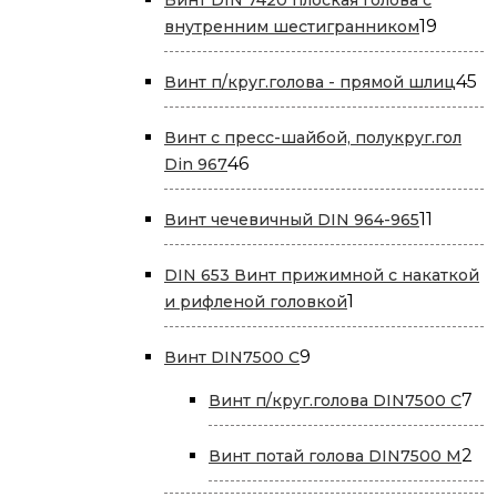
19
19
внутренним шестигранником
товар
45
45
Винт п/круг.голова - прямой шлиц
т
Винт с пресс-шайбой, полукруг.гол
46
46
Din 967
товаров
11
11
Винт чечевичный DIN 964-965
товаро
DIN 653 Винт прижимной с накаткой
1
1
и рифленой головкой
товар
9
9
Винт DIN7500 С
товаров
7
7
Винт п/круг.голова DIN7500 С
то
2
2
Винт потай голова DIN7500 М
то