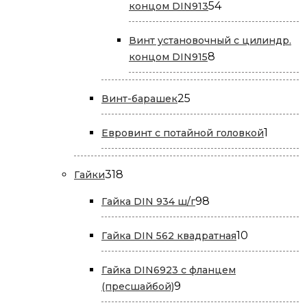
54
54
концом DIN913
товара
Винт установочный с цилиндр.
8
8
концом DIN915
товаров
25
25
Винт-барашек
товаров
1
1
Евровинт с потайной головкой
товар
318
318
Гайки
товаров
98
98
Гайка DIN 934 ш/г
товаров
10
10
Гайка DIN 562 квадратная
товаров
Гайка DIN6923 с фланцем
9
9
(пресшайбой)
товаров