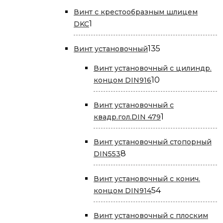
Винт с крестообразным шлицем
1
1
DKC
товар
135
135
Винт установочный
товаров
Винт установочный с цилиндр.
10
10
концом DIN916
товаров
Винт установочный с
1
1
квадр.гол.DIN 479
товар
Винт установочный стопорный
8
8
DIN553
товаров
Винт установочный с конич.
54
54
концом DIN914
товара
Винт установочный с плоским