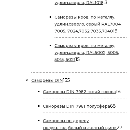
3
3
удлин.сверло, RAL1018,
товара
Саморезы кров. по металлу,
удлин.сверло, серый RAL7004,
19
19
7005, 7024,7032,7035,7040
това
Саморезы кров. по металлу,
удлин.сверло, RAL5002, 5005,
15
15
5015, 5021
товаров
155
155
Саморезы DIN
товаров
18
18
Саморезы DIN 7982 потай голова
тов
68
68
Саморезы DIN 7981 полусфера
товар
Саморезы по дереву
27
27
полукр.гол.,белый и желтый цинк