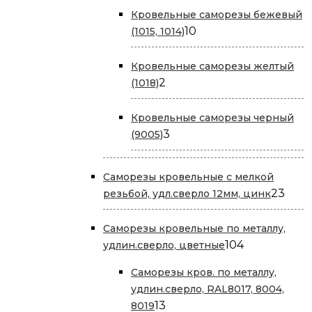
Кровельные саморезы бежевый
10
10
(1015, 1014)
товаров
Кровельные саморезы желтый
2
2
(1018)
товара
Кровельные саморезы черный
3
3
(9005)
товара
Саморезы кровельные с мелкой
23
23
резьбой, удл.сверло 12мм, цинк
това
Саморезы кровельные по металлу,
104
104
удлин.сверло, цветные
товара
Саморезы кров. по металлу,
удлин.сверло, RAL8017, 8004,
13
13
8019