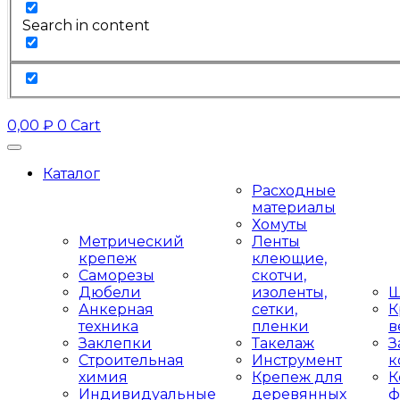
Search in content
0,00
₽
0
Cart
Каталог
Расходные
материалы
Хомуты
Метрический
Ленты
крепеж
клеющие,
Саморезы
скотчи,
Дюбели
изоленты,
Ш
Анкерная
сетки,
К
техника
пленки
в
Заклепки
Такелаж
З
Строительная
Инструмент
к
химия
Крепеж для
К
Индивидуальные
деревянных
ф