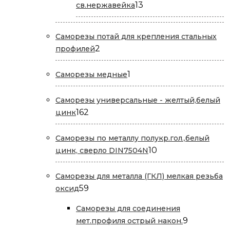
13
13
св.нержавейка
товаров
Саморезы потай для крепления стальных
2
2
профилей
товара
1
1
Саморезы медные
товар
Саморезы универсальные - желтый,белый
162
162
цинк
товара
Саморезы по металлу полукр.гол.,белый
10
10
цинк, сверло DIN7504N
товаров
Саморезы для металла (ГКЛ) мелкая резьба
59
59
оксид
товаров
Саморезы для соединения
9
9
мет.профиля острый након.