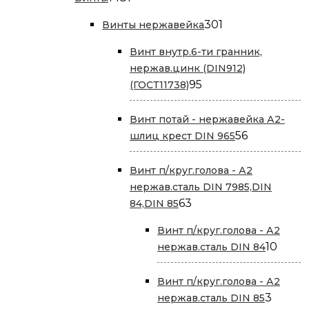
товар
301
301
Винты нержавейка
товар
Винт внутр.6-ти гранник,
нержав.цинк (DIN912)
95
95
(ГОСТ11738)
товаров
Винт потай - нержавейка А2-
56
56
шлиц крест DIN 965
товаров
Винт п/круг.голова - А2
нержав.сталь DIN 7985,DIN
63
63
84,DIN 85
товара
Винт п/круг.голова - А2
10
10
нержав.сталь DIN 84
това
Винт п/круг.голова - А2
3
3
нержав.сталь DIN 85