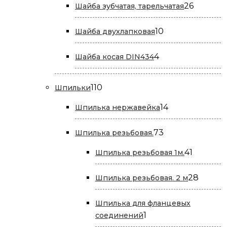
26
26
Шайба зубчатая, тарельчатая
товаров
10
10
Шайба двухлапковая
товаров
4
4
Шайба косая DIN434
товара
110
110
Шпильки
товаров
14
14
Шпилька нержавейка
товаров
73
73
Шпилька резьбовая.
товара
41
41
Шпилька резьбовая 1м.
товар
28
28
Шпилька резьбовая. 2 м
товар
Шпилька для фланцевых
1
1
соединений
товар