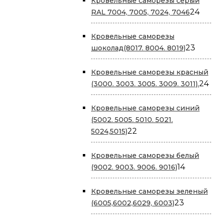
Кровельные саморезы серый
24
24
RAL 7004, 7005, 7024, 7046
тов
Кровельные саморезы
23
23
шоколад(8017. 8004. 8019)
това
Кровельные саморезы красный
2
24
(3000. 3003. 3005. 3009. 3011).
т
Кровельные саморезы cиний
(5002. 5005. 5010. 5021.
22
22
5024,5015)
товара
Кровельные саморезы белый
14
14
(9002. 9003. 9006. 9016)
товаров
Кровельные саморезы зеленый
23
23
(6005,6002,6029, 6003)
товара