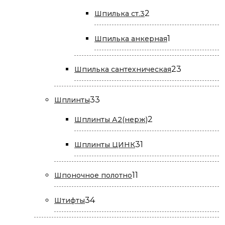
2
2
Шпилька ст.3
товара
1
1
Шпилька анкерная
товар
23
23
Шпилька сантехническая
товара
33
33
Шплинты
товара
2
2
Шплинты А2(нерж)
товара
31
31
Шплинты ЦИНК
товар
11
11
Шпоночное полотно
товаров
34
34
Штифты
товара