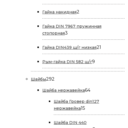
товар
2
2
Гайка накидная
товара
Гайка DIN 7967 пружинная
3
3
стопорная
товара
21
21
Гайка DIN439 ш/г низкая
товар
9
9
Рым-гайка DIN 582 ш/г
товаров
292
292
Шайбы
товара
64
64
Шайба нержавейка
товара
Шайба Гровер din127
15
15
нержавейка
товаров
Шайба DIN 440