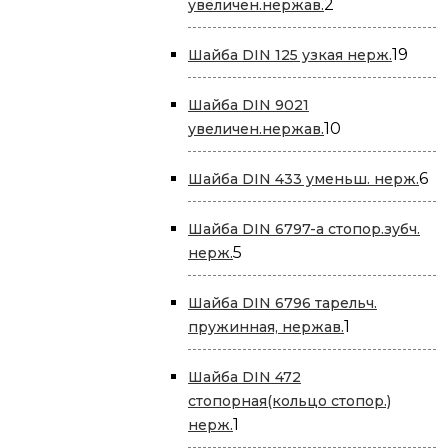
2
2
увеличен.нержав.
товара
19
19
Шайба DIN 125 узкая нерж.
това
Шайба DIN 9021
10
10
увеличен.нержав.
товаров
6
6
Шайба DIN 433 уменьш. нерж.
то
Шайба DIN 6797-a стопор.зубч.
5
5
нерж.
товаров
Шайба DIN 6796 тарельч.
1
1
пружинная, нержав.
товар
Шайба DIN 472
стопорная(кольцо стопор.)
1
1
нерж.
товар