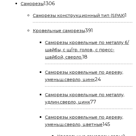
1306
1306
Саморезы
товаров
1
1
Саморезы конструкционный тип (SPAX)
тов
391
391
Кровельные саморезы
товар
Саморезы кровельные по металлу б/
шайбы, с ш/гр. голов., с пресс-
18
18
шайбой, сверло.
товаров
Саморезы кровельные по дереву,
24
24
уменьш.сверло, цинк
товара
Саморезы кровельные по металлу,
77
77
удлин.сверло, цинк
товаров
Саморезы кровельные по дереву,
145
145
уменьш.сверло, цветные
товаров