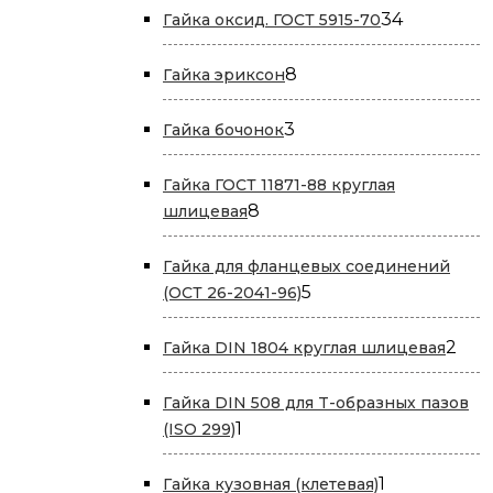
34
34
Гайка оксид. ГОСТ 5915-70
товара
8
8
Гайка эриксон
товаров
3
3
Гайка бочонок
товара
Гайка ГОСТ 11871-88 круглая
8
8
шлицевая
товаров
Гайка для фланцевых соединений
5
5
(ОСТ 26-2041-96)
товаров
2
2
Гайка DIN 1804 круглая шлицевая
тов
Гайка DIN 508 для T-образных пазов
1
1
(ISO 299)
товар
1
1
Гайка кузовная (клетевая)