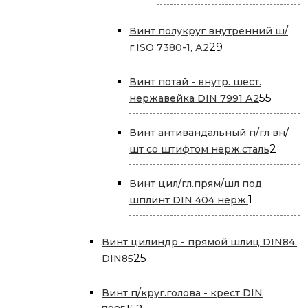
товар
Винт полукруг внутренний ш/
29
29
г,ISO 7380-1, А2
товаров
Винт потай - внутр. шест.
55
55
нержавейка DIN 7991 А2
товар
Винт антивандальный п/гл вн/
2
2
шт со штифтом нерж.сталь
товар
Винт цил/гл.прям/шл под
1
1
шплинт DIN 404 нерж.
товар
Винт цилиндр - прямой шлиц DIN84.
25
25
DIN85
товаров
Винт п/круг.голова - крест DIN