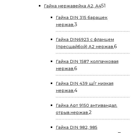
51
51
Гайка нержавейка А2, А4
товар
Гайка DIN 315 барашек
3
3
нержав.
товара
Гайка DIN6923 с фланцем
6
6
(пресшайбой) А2 нержав.
товар
Гайка DIN 1587 колпачковая
6
6
нержав.
товаров
Гайка DIN 439 ш/г низкая
4
4
нержав.
товара
Гайка Арт 9150 антивандал.
2
2
отрыв.нержав.
товара
Гайка DIN 982, 985