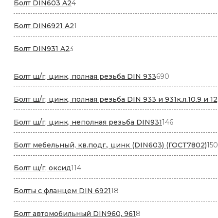
4
Болт DIN603 A2
4
товара
1
Болт DIN6921 A2
1
товар
3
Болт DIN931 A2
3
товара
690
Болт ш/г, цинк, полная резьба DIN 933
690
товаров
Болт ш/г, цинк, полная резьба DIN 933 и 931к.л.10.9 и 12
146
Болт ш/г, цинк, неполная резьба DIN931
146
товаров
Болт мебельный, кв.подг., цинк (DIN603) (ГОСТ7802)
150
114
Болт ш/г, оксид
114
товаров
18
Болты с фланцем DIN 6921
18
товаров
8
Болт автомобильный DIN960, 961
8