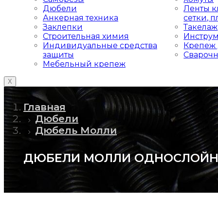
Дюбели
Ленты к
Анкерная техника
сетки, 
Заклепки
Такелаж
Строительная химия
Инстру
Индивидуальные средства
Крепеж 
защиты
Свароч
Мебельный крепеж
X
Главная
Дюбели
Дюбель Молли
ДЮБЕЛИ МОЛЛИ ОДНОСЛОЙН