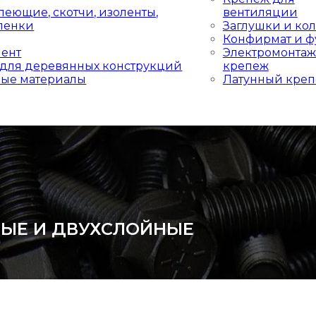
леющие, скотчи, изоленты,
вентиляции
пленки
Заглушки и ко
Конфирмат и ф
мент
Электромонта
для деревянных конструкций
крепеж
ные материалы
Латунный кре
ЫЕ И ДВУХСЛОЙНЫЕ