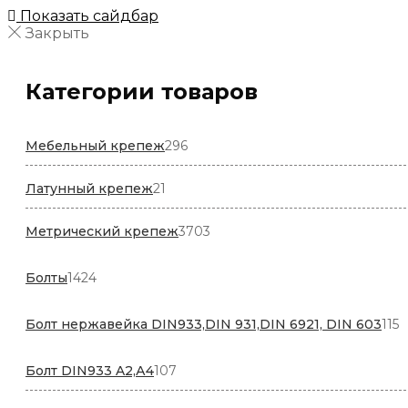
Показать сайдбар
Закрыть
Категории товаров
296
Мебельный крепеж
296
товаров
21
Латунный крепеж
21
товар
3703
Метрический крепеж
3703
товара
1424
Болты
1424
товара
1
Болт нержавейка DIN933,DIN 931,DIN 6921, DIN 603
115
т
107
Болт DIN933 A2,А4
107
товаров