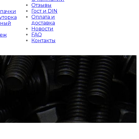
Отзывы
Гост и DIN
лпачки
Оплата и
уторка
доставка
жный
Новости
FAQ
пеж
Контакты