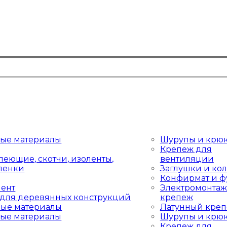
ные материалы
Шурупы и крю
Крепеж для
леющие, скотчи, изоленты,
вентиляции
пленки
Заглушки и ко
Конфирмат и ф
мент
Электромонта
для деревянных конструкций
крепеж
ные материалы
Латунный кре
ные материалы
Шурупы и крю
Крепеж для