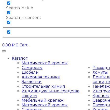
Search in title
Search in content
0,00
₽
0
Cart
Каталог
Метрический крепеж
Саморезы
Расход
Дюбели
Хомуты
Анкерная техника
Ленты к
Заклепки
сетки, 
Строительная химия
Такелаж
Индивидуальные средства
Инстру
защиты
Крепеж 
Мебельный крепеж
Свароч
Метрический крепеж
Расход
Саморезы
Хомуты