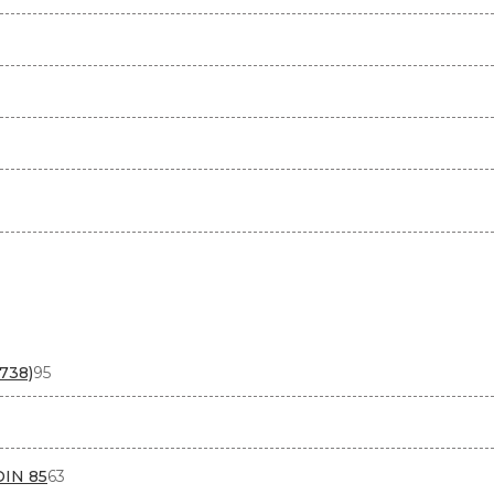
95
738)
95
товаров
варов
63
DIN 85
63