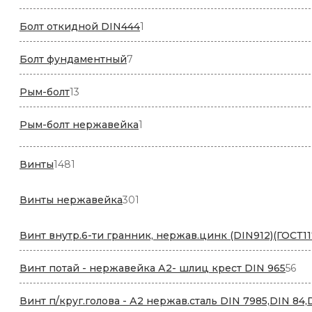
товаров
1
Болт откидной DIN444
1
товар
7
Болт фундаментный
7
товаров
13
Рым-болт
13
товаров
1
Рым-болт нержавейка
1
товар
1481
Винты
1481
товар
301
Винты нержавейка
301
товар
Винт внутр.6-ти гранник, нержав.цинк (DIN912)(ГОСТ11
56
Винт потай - нержавейка А2- шлиц крест DIN 965
56
то
Винт п/круг.голова - А2 нержав.сталь DIN 7985,DIN 84,