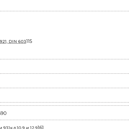
115
115
921, DIN 603
товаров
690
690
товаров
161
161
931к.л.10.9 и 12,9