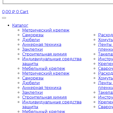
0,00
₽
0
Cart
Каталог
Метрический крепеж
Саморезы
Расхо
Дюбели
Хомут
Анкерная техника
Ленты 
Заклепки
пленк
Строительная химия
Такел
Индивидуальные средства
Инстр
защиты
Крепе
Мебельный крепеж
Сваро
Метрический крепеж
Расхо
Саморезы
Хомут
Дюбели
Ленты 
Анкерная техника
пленк
Заклепки
Такел
Строительная химия
Инстр
Индивидуальные средства
Крепе
защиты
Сваро
Мебельный крепеж