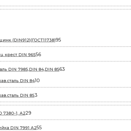
95
95
цинк (DIN912)(ГОСТ11738)
товаров
56
56
ц крест DIN 965
товаров
63
63
аль DIN 7985,DIN 84,DIN 85
товара
10
10
жав.сталь DIN 84
товаров
3
3
жав.сталь DIN 85
товара
29
29
 7380-1, А2
товаров
55
55
ейка DIN 7991 А2