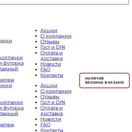
Акции
О компании
рюки
Отзывы
Гост и DIN
Оплата и
 колпачки
доставка
и футорка
Новости
тажный
FAQ
Контакты
НАЛИЧИЕ
репеж
БЕНЗИНА В КАЗАНИ
Акции
рюки
О компании
Отзывы
Гост и DIN
 колпачки
Оплата и
и футорка
доставка
тажный
Новости
FAQ
репеж
Контакты