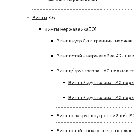
товар
1481
1481
Винты
товар
301
301
Винты нержавейка
товар
Винт внутр.6-ти гранник, нержав.
Винт потай - нержавейка А2- шли
Винт п/круг.голова - А2 нержав.ст
Винт п/круг.голова - А2 нер
Винт п/круг.голова - А2 нер
Винт полукруг внутренний ш/г,ISO
Винт потай - внутр. шест. нержав