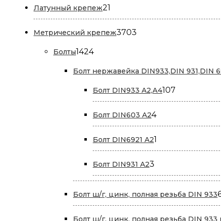
21
21
Латунный крепеж
товар
3703
3703
Метрический крепеж
товара
1424
1424
Болты
товара
Болт нержавейка DIN933,DIN 931,DIN 6
107
107
Болт DIN933 A2,А4
товаров
4
4
Болт DIN603 A2
товара
1
1
Болт DIN6921 A2
товар
3
3
Болт DIN931 A2
товара
Болт ш/г, цинк, полная резьба DIN 933
Болт ш/г, цинк, полная резьба DIN 933 и 