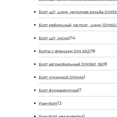
Болт ш/г, цинк, неполная резьба DIN93
Болт мебельный, кв.подг., цинк (DIN60
114
114
Болт ш/г, оксид
товаров
18
18
Болты с фланцем DIN 6921
товаров
8
8
Болт автомобильный DIN960, 961
това
1
1
Болт откидной DIN444
товар
7
7
Болт фундаментный
товаров
13
13
Рым-болт
товаров
1
1
Рым-болт нержавейка