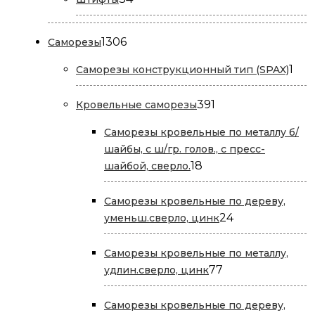
товара
1306
1306
Саморезы
товаров
1
1
Саморезы конструкционный тип (SPAX)
тов
391
391
Кровельные саморезы
товар
Саморезы кровельные по металлу б/
шайбы, с ш/гр. голов., с пресс-
18
18
шайбой, сверло.
товаров
Саморезы кровельные по дереву,
24
24
уменьш.сверло, цинк
товара
Саморезы кровельные по металлу,
77
77
удлин.сверло, цинк
товаров
Саморезы кровельные по дереву,