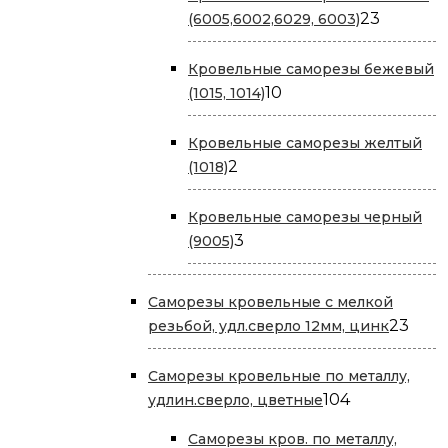
23
23
(6005,6002,6029, 6003)
товара
Кровельные саморезы бежевый
10
10
(1015, 1014)
товаров
Кровельные саморезы желтый
2
2
(1018)
товара
Кровельные саморезы черный
3
3
(9005)
товара
Саморезы кровельные с мелкой
23
23
резьбой, удл.сверло 12мм, цинк
това
Саморезы кровельные по металлу,
104
104
удлин.сверло, цветные
товара
Саморезы кров. по металлу,