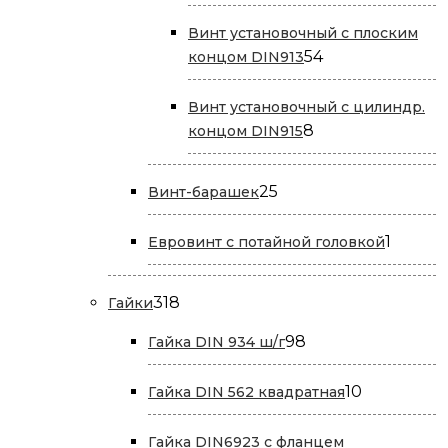
товара
Винт установочный с плоским
54
54
концом DIN913
товара
Винт установочный с цилиндр.
8
8
концом DIN915
товаров
25
25
Винт-барашек
товаров
1
1
Евровинт с потайной головкой
товар
318
318
Гайки
товаров
98
98
Гайка DIN 934 ш/г
товаров
10
10
Гайка DIN 562 квадратная
товаров
Гайка DIN6923 с фланцем