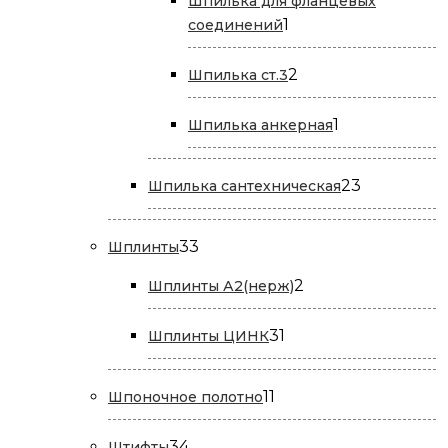
Шпилька для фланцевых
1
1
соединений
товар
2
2
Шпилька ст.3
товара
1
1
Шпилька анкерная
товар
23
23
Шпилька сантехническая
товара
33
33
Шплинты
товара
2
2
Шплинты А2(нерж)
товара
31
31
Шплинты ЦИНК
товар
11
11
Шпоночное полотно
товаров
34
34
Штифты