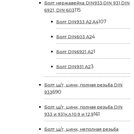
Болт нержавейка DIN933,DIN 931,DIN
115
115
6921, DIN 603
товаров
107
107
Болт DIN933 A2,А4
товаров
4
4
Болт DIN603 A2
товара
1
1
Болт DIN6921 A2
товар
3
3
Болт DIN931 A2
товара
Болт ш/г, цинк, полная резьба DIN
690
690
933
товаров
Болт ш/г, цинк, полная резьба DIN
161
161
933 и 931к.л.10.9 и 12,9
товар
Болт ш/г, цинк, неполная резьба