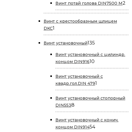
2
2
Винт потай голова DIN7500 М
то
Винт с крестообразным шлицем
1
1
DKC
товар
135
135
Винт установочный
товаров
Винт установочный с цилиндр.
10
10
концом DIN916
товаров
Винт установочный с
1
1
квадр.гол.DIN 479
товар
Винт установочный стопорный
8
8
DIN553
товаров
Винт установочный с конич.
54
54
концом DIN914