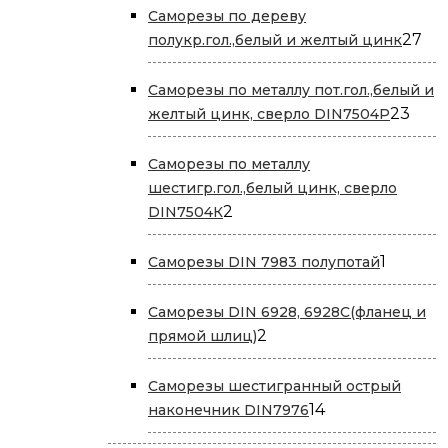
Саморезы по дереву
27
27
полукр.гол.,белый и желтый цинк
то
Саморезы по металлу пот.гол.,белый и
23
23
желтый цинк, сверло DIN7504P
това
Саморезы по металлу
шестигр.гол.,белый цинк, сверло
2
2
DIN7504К
товара
1
1
Саморезы DIN 7983 полупотай
товар
Саморезы DIN 6928, 6928С(фланец и
2
2
прямой шлиц)
товара
Саморезы шестигранный острый
14
14
наконечник DIN7976
товаров