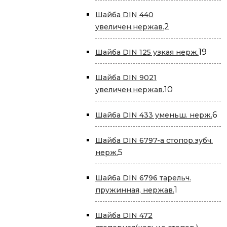
товаров
Шайба DIN 440
2
2
увеличен.нержав.
товара
19
19
Шайба DIN 125 узкая нерж.
това
Шайба DIN 9021
10
10
увеличен.нержав.
товаров
6
6
Шайба DIN 433 уменьш. нерж.
то
Шайба DIN 6797-a стопор.зубч.
5
5
нерж.
товаров
Шайба DIN 6796 тарельч.
1
1
пружинная, нержав.
товар
Шайба DIN 472