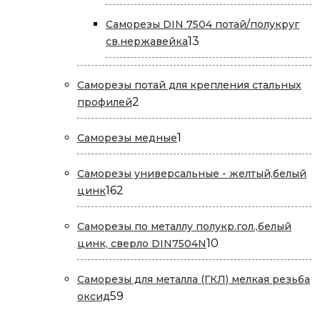
товара
Саморезы DIN 7504 потай/полукруг
13
13
св.нержавейка
товаров
Саморезы потай для крепления стальных
2
2
профилей
товара
1
1
Саморезы медные
товар
Саморезы универсальные - желтый,белый
162
162
цинк
товара
Саморезы по металлу полукр.гол.,белый
10
10
цинк, сверло DIN7504N
товаров
Саморезы для металла (ГКЛ) мелкая резьба
59
59
оксид
товаров