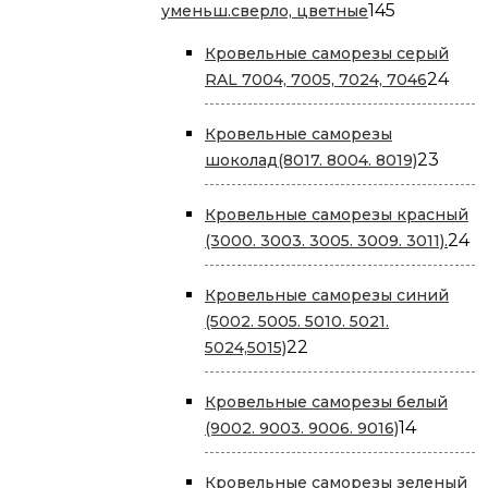
145
145
уменьш.сверло, цветные
товаров
Кровельные саморезы серый
24
24
RAL 7004, 7005, 7024, 7046
тов
Кровельные саморезы
23
23
шоколад(8017. 8004. 8019)
това
Кровельные саморезы красный
2
24
(3000. 3003. 3005. 3009. 3011).
т
Кровельные саморезы cиний
(5002. 5005. 5010. 5021.
22
22
5024,5015)
товара
Кровельные саморезы белый
14
14
(9002. 9003. 9006. 9016)
товаров
Кровельные саморезы зеленый