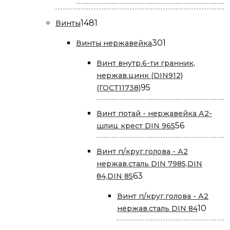
товар
1481
1481
Винты
товар
301
301
Винты нержавейка
товар
Винт внутр.6-ти гранник,
нержав.цинк (DIN912)
95
95
(ГОСТ11738)
товаров
Винт потай - нержавейка А2-
56
56
шлиц крест DIN 965
товаров
Винт п/круг.голова - А2
нержав.сталь DIN 7985,DIN
63
63
84,DIN 85
товара
Винт п/круг.голова - А2
10
10
нержав.сталь DIN 84
това