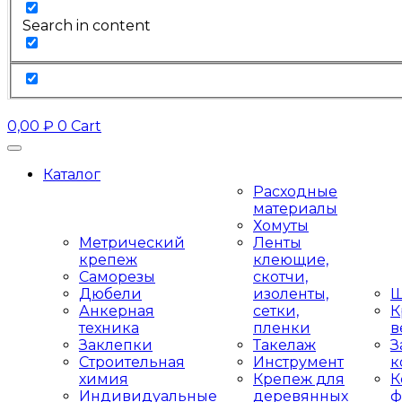
Search in content
0,00
₽
0
Cart
Каталог
Расходные
материалы
Хомуты
Метрический
Ленты
крепеж
клеющие,
Саморезы
скотчи,
Дюбели
изоленты,
Ш
Анкерная
сетки,
К
техника
пленки
в
Заклепки
Такелаж
З
Строительная
Инструмент
к
химия
Крепеж для
К
Индивидуальные
деревянных
ф