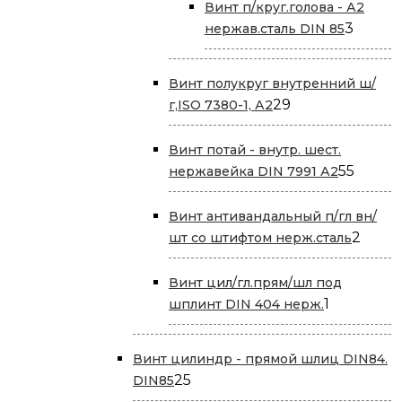
Винт п/круг.голова - А2
3
3
нержав.сталь DIN 85
товар
Винт полукруг внутренний ш/
29
29
г,ISO 7380-1, А2
товаров
Винт потай - внутр. шест.
55
55
нержавейка DIN 7991 А2
товар
Винт антивандальный п/гл вн/
2
2
шт со штифтом нерж.сталь
товар
Винт цил/гл.прям/шл под
1
1
шплинт DIN 404 нерж.
товар
Винт цилиндр - прямой шлиц DIN84.
25
25
DIN85
товаров