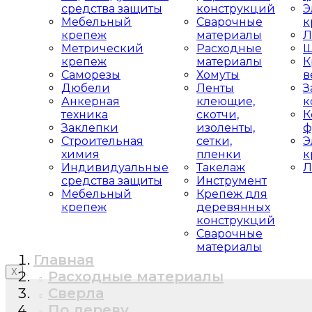
средства защиты
конструкций
Э
Мебельный
Сварочные
к
крепеж
материалы
Л
Метрический
Расходные
Ш
крепеж
материалы
К
Саморезы
Хомуты
в
Дюбели
Ленты
З
Анкерная
клеющие,
к
техника
скотчи,
К
Заклепки
изоленты,
ф
Строительная
сетки,
Э
химия
пленки
к
Индивидуальные
Такелаж
Л
средства защиты
Инструмент
Мебельный
Крепеж для
крепеж
деревянных
конструкций
Сварочные
материалы
Главная
X
Расходные материалы
Сверла
По дереву