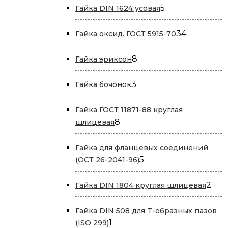
5
5
Гайка DIN 1624 усовая
товаров
34
34
Гайка оксид. ГОСТ 5915-70
товара
8
8
Гайка эриксон
товаров
3
3
Гайка бочонок
товара
Гайка ГОСТ 11871-88 круглая
8
8
шлицевая
товаров
Гайка для фланцевых соединений
5
5
(ОСТ 26-2041-96)
товаров
2
2
Гайка DIN 1804 круглая шлицевая
тов
Гайка DIN 508 для T-образных пазов
1
1
(ISO 299)