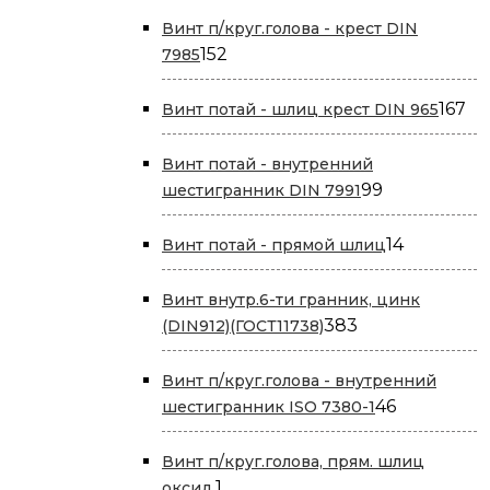
Винт п/круг.голова - крест DIN
152
152
7985
товара
16
167
Винт потай - шлиц крест DIN 965
то
Винт потай - внутренний
99
99
шестигранник DIN 7991
товаров
14
14
Винт потай - прямой шлиц
товаров
Винт внутр.6-ти гранник, цинк
383
383
(DIN912)(ГОСТ11738)
товара
Винт п/круг.голова - внутренний
46
46
шестигранник ISO 7380-1
товаров
Винт п/круг.голова, прям. шлиц
1
1
оксид.