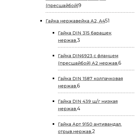
9
9
(пресшайбой)
товаров
51
51
Гайка нержавейка А2, А4
товар
Гайка DIN 315 барашек
3
3
нержав.
товара
Гайка DIN6923 с фланцем
6
6
(пресшайбой) А2 нержав.
товар
Гайка DIN 1587 колпачковая
6
6
нержав.
товаров
Гайка DIN 439 ш/г низкая
4
4
нержав.
товара
Гайка Арт 9150 антивандал.
2
2
отрыв.нержав.