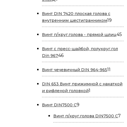
товар
Винт DIN 7420 плоская голова с
19
19
внутренним шестигранником
товар
45
45
Винт п/круг.голова - прямой шлиц
т
Винт с пресс-шайбой, полукруг.гол
46
46
Din 967
товаров
11
11
Винт чечевичный DIN 964-965
товаро
DIN 653 Винт прижимной с накаткой
1
1
и рифленой головкой
товар
9
9
Винт DIN7500 С
товаров
7
7
Винт п/круг.голова DIN7500 С
то