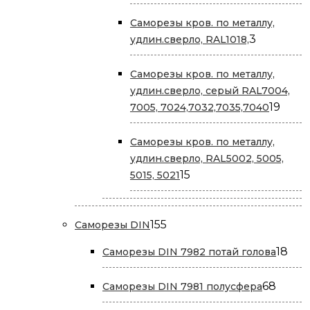
товаров
Саморезы кров. по металлу,
3
3
удлин.сверло, RAL1018,
товара
Саморезы кров. по металлу,
удлин.сверло, серый RAL7004,
19
19
7005, 7024,7032,7035,7040
това
Саморезы кров. по металлу,
удлин.сверло, RAL5002, 5005,
15
15
5015, 5021
товаров
155
155
Саморезы DIN
товаров
18
18
Саморезы DIN 7982 потай голова
тов
68
68
Саморезы DIN 7981 полусфера
товар