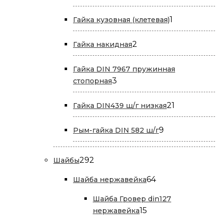
товар
1
1
Гайка кузовная (клетевая)
товар
2
2
Гайка накидная
товара
Гайка DIN 7967 пружинная
3
3
стопорная
товара
21
21
Гайка DIN439 ш/г низкая
товар
9
9
Рым-гайка DIN 582 ш/г
товаров
292
292
Шайбы
товара
64
64
Шайба нержавейка
товара
Шайба Гровер din127
15
15
нержавейка