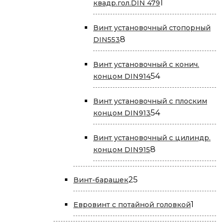
1
1
квадр.гол.DIN 479
товар
Винт установочный стопорный
8
8
DIN553
товаров
Винт установочный с конич.
54
54
концом DIN914
товара
Винт установочный с плоским
54
54
концом DIN913
товара
Винт установочный с цилиндр.
8
8
концом DIN915
товаров
25
25
Винт-барашек
товаров
1
1
Евровинт с потайной головкой
товар