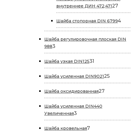
27
27
внутреннее ДИН 472,471
товар
4
4
Шайба стопорная DIN 6799
това
Шайба регулировочная плоская DIN
3
3
988
товара
31
31
Шайба узкая DIN125
товар
25
25
Шайба усиленная DIN9021
товаров
27
27
Шайба оксидированная
товаров
Шайба усиленная DIN440
3
3
Увеличенная
товара
7
7
Шайба кровельная