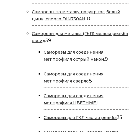
товара
Саморезы по металлу полукр.гол.,белый
10
10
цинк, сверло DIN7504N
товаров
Саморезы для металла (ГКЛ) мелкая резьба
59
59
оксид
товаров
Саморезы для соединения
9
9
мет.профиля острый након.
товаров
Саморезы для соединения
8
8
мет.профиля сверло
товаров
Саморезы для соединения
1
1
мет.профиля ЦВЕТНЫЕ.
товар
35
35
Саморезы для ГКЛ частая резьба
тов