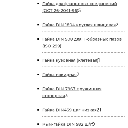
Гайка для фланцевых соединений
5
5
(ОСТ 26-2041-96)
товаров
2
2
Гайка DIN 1804 круглая шлицевая
тов
Гайка DIN 508 для T-образных пазов
1
1
(ISO 299)
товар
1
1
Гайка кузовная (клетевая)
товар
2
2
Гайка накидная
товара
Гайка DIN 7967 пружинная
3
3
стопорная
товара
21
21
Гайка DIN439 ш/г низкая
товар
9
9
Рым-гайка DIN 582 ш/г