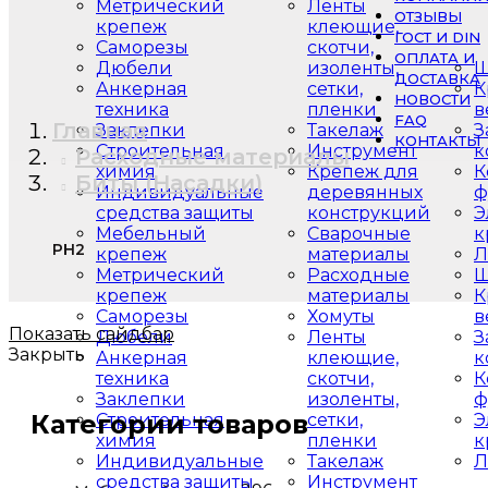
Метрический
Ленты
ОТЗЫВЫ
крепеж
клеющие,
ГОСТ И DIN
Саморезы
скотчи,
ОПЛАТА И
Дюбели
изоленты,
Ш
ДОСТАВКА
Анкерная
сетки,
К
НОВОСТИ
техника
пленки
в
FAQ
Главная
Заклепки
Такелаж
З
КОНТАКТЫ
Строительная
Инструмент
к
Расходные материалы
химия
Крепеж для
К
Биты (Насадки)
Индивидуальные
деревянных
ф
средства защиты
конструкций
Э
Мебельный
Сварочные
к
PH2
крепеж
материалы
Л
Метрический
Расходные
Ш
крепеж
материалы
К
Саморезы
Хомуты
в
Показать сайдбар
Дюбели
Ленты
З
Закрыть
Анкерная
клеющие,
к
техника
скотчи,
К
Заклепки
изоленты,
ф
Категории товаров
Строительная
сетки,
Э
химия
пленки
к
Индивидуальные
Такелаж
Л
средства защиты
Инструмент