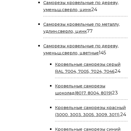
Саморезы кровельные по дереву,
24
24
уменьш.сверло, цинк
товара
Саморезы кровельные по металлу,
77
77
удлин.сверло, цинк
товаров
Саморезы кровельные по дереву,
145
145
уменьш.сверло, цветные
товаров
Кровельные саморезы серый
24
24
RAL 7004, 7005, 7024, 7046
тов
Кровельные саморезы
23
23
шоколад(8017. 8004. 8019)
това
Кровельные саморезы красный
2
24
(3000. 3003. 3005. 3009. 3011).
т
Кровельные саморезы cиний