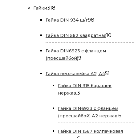
318
318
Гайки
товаров
98
98
Гайка DIN 934 ш/г
товаров
10
10
Гайка DIN 562 квадратная
товаров
Гайка DIN6923 с фланцем
9
9
(пресшайбой)
товаров
51
51
Гайка нержавейка А2, А4
товар
Гайка DIN 315 барашек
3
3
нержав.
товара
Гайка DIN6923 с фланцем
6
6
(пресшайбой) А2 нержав.
товар
Гайка DIN 1587 колпачковая