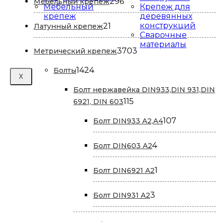
296
296
Мебельный крепеж
Мебельный
Крепеж для
товаров
крепеж
деревянных
21
конструкций
21
Латунный крепеж
Сварочные
товар
материалы
3703
3703
Метрический крепеж
товара
1424
1424
Болты
X
товара
Болт нержавейка DIN933,DIN 931,DIN
115
115
6921, DIN 603
товаров
107
107
Болт DIN933 A2,А4
товаров
4
4
Болт DIN603 A2
товара
1
1
Болт DIN6921 A2
товар
3
3
Болт DIN931 A2
товара