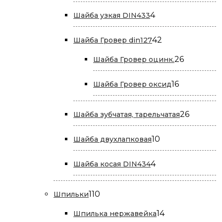
товаров
4
4
Шайба узкая DIN433
товара
42
42
Шайба Гровер din127
товара
26
26
Шайба Гровер оцинк.
товаров
16
16
Шайба Гровер оксид
товаров
26
26
Шайба зубчатая, тарельчатая
товаров
10
10
Шайба двухлапковая
товаров
4
4
Шайба косая DIN434
товара
110
110
Шпильки
товаров
14
14
Шпилька нержавейка