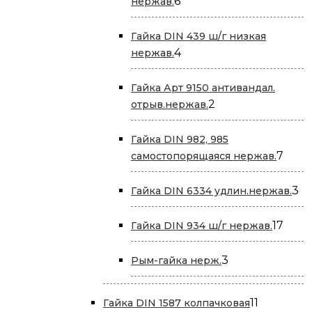
6
6
нержав.
товаров
Гайка DIN 439 ш/г низкая
4
4
нержав.
товара
Гайка Арт 9150 антивандал.
2
2
отрыв.нержав.
товара
Гайка DIN 982, 985
7
7
самостопорящаяся нержав.
това
3
3
Гайка DIN 6334 удлин.нержав.
то
17
17
Гайка DIN 934 ш/г нержав.
това
3
3
Рым-гайка нерж.
товара
11
11
Гайка DIN 1587 колпачковая