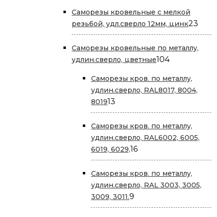
Саморезы кровельные с мелкой
23
23
резьбой, удл.сверло 12мм, цинк
това
Саморезы кровельные по металлу,
104
104
удлин.сверло, цветные
товара
Саморезы кров. по металлу,
удлин.сверло, RAL8017, 8004,
13
13
8019
товаров
Саморезы кров. по металлу,
удлин.сверло, RAL6002, 6005,
16
16
6019, 6029,
товаров
Саморезы кров. по металлу,
удлин.сверло, RAL 3003, 3005,
9
9
3009, 3011.
товаров