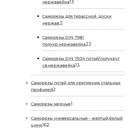
13
13
нержавейка
товаров
Саморезы для терассной .доски
2
2
нержав.
товара
Саморезы DIN 7981
22
22
полукр.нержавейка
товара
Саморезы DIN 7504 потай/полукруг
13
13
св.нержавейка
товаров
Саморезы потай для крепления стальных
2
2
профилей
товара
1
1
Саморезы медные
товар
Саморезы универсальные - желтый,белый
162
162
цинк