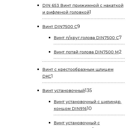
DIN 653 Винт прижимной с накаткой
1
1
и рифленой головкой
товар
9
9
Винт DIN7500 С
товаров
7
7
Винт п/круг.голова DIN7500 С
то
2
2
Винт потай голова DIN7500 М
то
Винт с крестообразным шлицем
1
1
DKC
товар
135
135
Винт установочный
товаров
Винт установочный с цилиндр.
10
10
концом DIN916
товаров
Винт установочный с