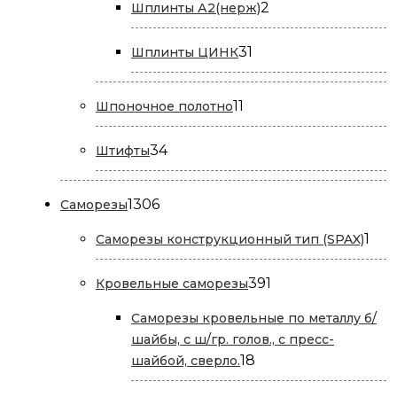
2
2
Шплинты А2(нерж)
товара
31
31
Шплинты ЦИНК
товар
11
11
Шпоночное полотно
товаров
34
34
Штифты
товара
1306
1306
Саморезы
товаров
1
1
Саморезы конструкционный тип (SPAX)
тов
391
391
Кровельные саморезы
товар
Саморезы кровельные по металлу б/
шайбы, с ш/гр. голов., с пресс-
18
18
шайбой, сверло.
товаров