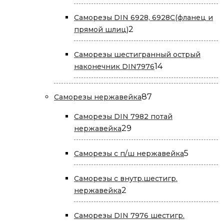
товар
Саморезы DIN 6928, 6928С(фланец и
2
2
прямой шлиц)
товара
Саморезы шестигранный острый
14
14
наконечник DIN7976
товаров
87
87
Саморезы нержавейка
товаров
Саморезы DIN 7982 потай
29
29
нержавейка
товаров
5
5
Саморезы с п/ш нержавейка
товаров
Саморезы с внутр.шестигр.
2
2
нержавейка
товара
Саморезы DIN 7976 шестигр.