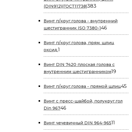
383
383
(DIN912)(ГОСТ11738)
товара
Винт п/круг.голова - внутренний
46
46
шестигранник ISO 7380-1
товаров
Винт п/круг.голова, прям. шлиц
1
1
оксид.
товар
Винт DIN 7420 плоская голова с
19
19
внутренним шестигранником
товар
45
45
Винт п/круг.голова - прямой шлиц
т
Винт с пресс-шайбой, полукруг.гол
46
46
Din 967
товаров
11
11
Винт чечевичный DIN 964-965
товаро