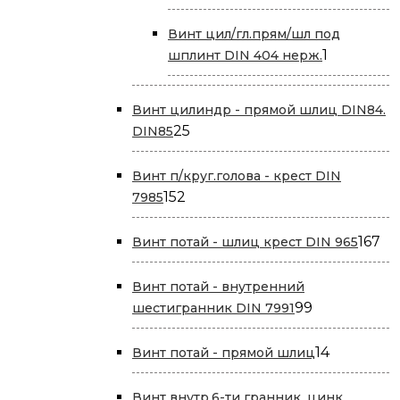
товар
Винт цил/гл.прям/шл под
1
1
шплинт DIN 404 нерж.
товар
Винт цилиндр - прямой шлиц DIN84.
25
25
DIN85
товаров
Винт п/круг.голова - крест DIN
152
152
7985
товара
16
167
Винт потай - шлиц крест DIN 965
то
Винт потай - внутренний
99
99
шестигранник DIN 7991
товаров
14
14
Винт потай - прямой шлиц
товаров
Винт внутр.6-ти гранник, цинк