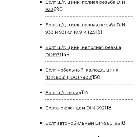
Болт ш/г, цинк, полная резьба DIN
690
690
933
товаров
Болт ш/г, цинк, полная резьба DIN
161
161
933 и 931к.л.10.9 и 12,9
товар
Болт ш/г, цинк, неполная резьба
146
146
DIN931
товаров
Болт мебельный, кв.подг., цинк
150
150
(DIN603) (ГОСТ7802)
товаров
114
114
Болт ш/г, оксид
товаров
18
18
Болты с фланцем DIN 6921
товаров
8
8
Болт автомобильный DIN960, 961
това