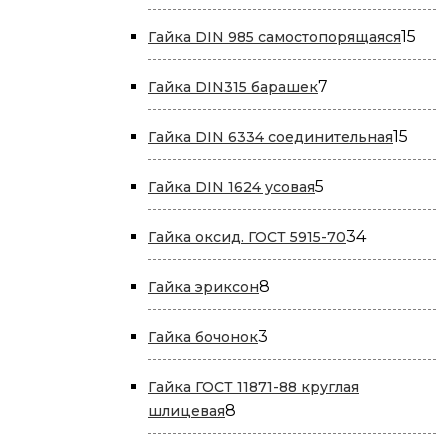
товаров
15
15
Гайка DIN 985 самостопорящаяся
тов
7
7
Гайка DIN315 барашек
товаров
15
15
Гайка DIN 6334 соединительная
това
5
5
Гайка DIN 1624 усовая
товаров
34
34
Гайка оксид. ГОСТ 5915-70
товара
8
8
Гайка эриксон
товаров
3
3
Гайка бочонок
товара
Гайка ГОСТ 11871-88 круглая
8
8
шлицевая
товаров