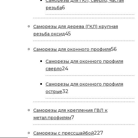
Саморезы для ГКЛ, сверло, частая
6
6
резьба
товаров
Саморезы для дерева (ГКЛ) крупная
45
45
резьба оксид
товаров
56
56
Саморезы для оконного профиля
товаров
Саморезы для оконного профиля
24
24
сверло
товара
Саморезы для оконного профиля
32
32
острые
товара
Саморезы для крепления ГВЛ к
7
7
метал.профилям
товаров
227
227
Саморезы с прессшайбой