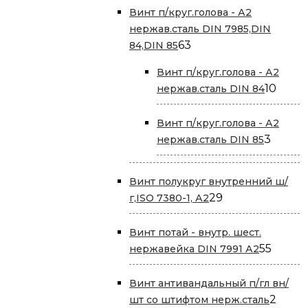
Винт п/круг.голова - А2
нержав.сталь DIN 7985,DIN
63
63
84,DIN 85
товара
Винт п/круг.голова - А2
10
10
нержав.сталь DIN 84
това
Винт п/круг.голова - А2
3
3
нержав.сталь DIN 85
товар
Винт полукруг внутренний ш/
29
29
г,ISO 7380-1, А2
товаров
Винт потай - внутр. шест.
55
55
нержавейка DIN 7991 А2
товар
Винт антивандальный п/гл вн/
2
2
шт со штифтом нерж.сталь