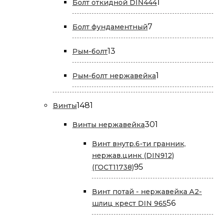
1
1
Болт откидной DIN444
товар
7
7
Болт фундаментный
товаров
13
13
Рым-болт
товаров
1
1
Рым-болт нержавейка
товар
1481
1481
Винты
товар
301
301
Винты нержавейка
товар
Винт внутр.6-ти гранник,
нержав.цинк (DIN912)
95
95
(ГОСТ11738)
товаров
Винт потай - нержавейка А2-
56
56
шлиц крест DIN 965
товаров