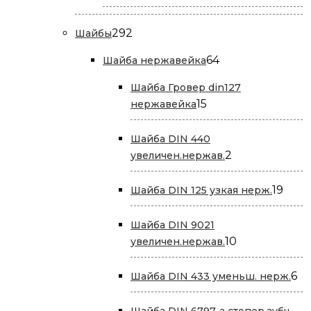
товаров
292
292
Шайбы
товара
64
64
Шайба нержавейка
товара
Шайба Гровер din127
15
15
нержавейка
товаров
Шайба DIN 440
2
2
увеличен.нержав.
товара
19
19
Шайба DIN 125 узкая нерж.
това
Шайба DIN 9021
10
10
увеличен.нержав.
товаров
6
6
Шайба DIN 433 уменьш. нерж.
то
Шайба DIN 6797-a стопор.зубч.