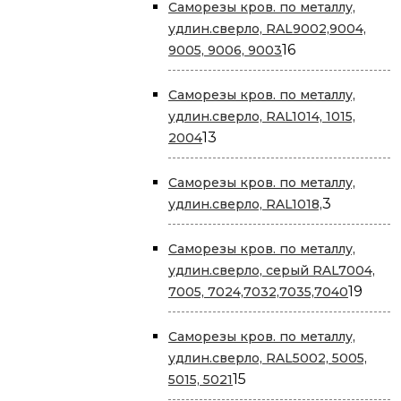
Саморезы кров. по металлу,
удлин.сверло, RAL9002,9004,
16
16
9005, 9006, 9003
товаров
Саморезы кров. по металлу,
удлин.сверло, RAL1014, 1015,
13
13
2004
товаров
Саморезы кров. по металлу,
3
3
удлин.сверло, RAL1018,
товара
Саморезы кров. по металлу,
удлин.сверло, серый RAL7004,
19
19
7005, 7024,7032,7035,7040
това
Саморезы кров. по металлу,
удлин.сверло, RAL5002, 5005,
15
15
5015, 5021
товаров