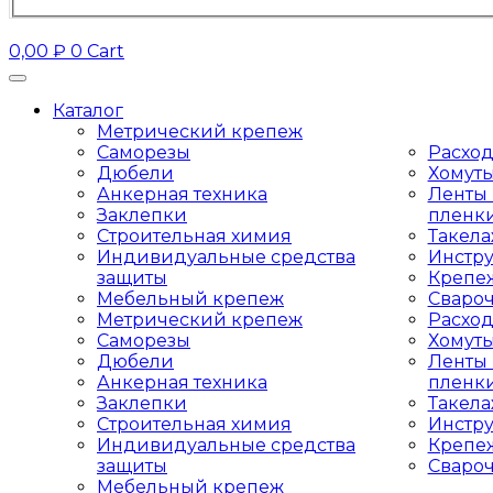
0,00
₽
0
Cart
Каталог
Метрический крепеж
Саморезы
Расхо
Дюбели
Хомут
Анкерная техника
Ленты 
Заклепки
пленк
Строительная химия
Такел
Индивидуальные средства
Инстр
защиты
Крепе
Мебельный крепеж
Сваро
Метрический крепеж
Расхо
Саморезы
Хомут
Дюбели
Ленты 
Анкерная техника
пленк
Заклепки
Такел
Строительная химия
Инстр
Индивидуальные средства
Крепе
защиты
Сваро
Мебельный крепеж