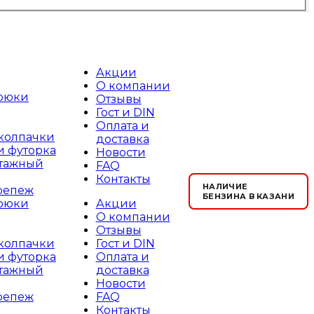
Акции
О компании
рюки
Отзывы
Гост и DIN
Оплата и
 колпачки
доставка
и футорка
Новости
тажный
FAQ
Контакты
НАЛИЧИЕ
репеж
БЕНЗИНА В КАЗАНИ
Акции
рюки
О компании
Отзывы
Гост и DIN
 колпачки
Оплата и
и футорка
доставка
тажный
Новости
FAQ
репеж
Контакты