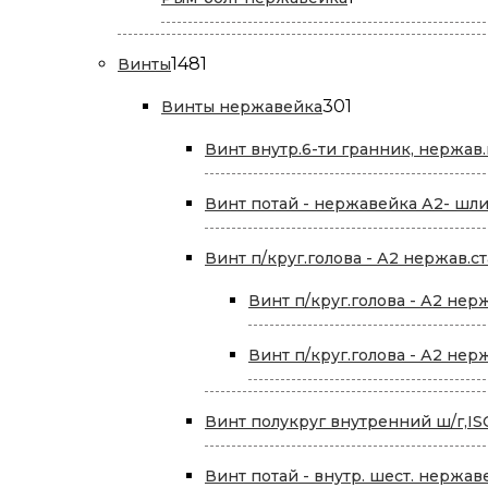
товар
1481
1481
Винты
товар
301
301
Винты нержавейка
товар
Винт внутр.6-ти гранник, нержав.
Винт потай - нержавейка А2- шли
Винт п/круг.голова - А2 нержав.ст
Винт п/круг.голова - А2 нер
Винт п/круг.голова - А2 нер
Винт полукруг внутренний ш/г,ISO
Винт потай - внутр. шест. нержав