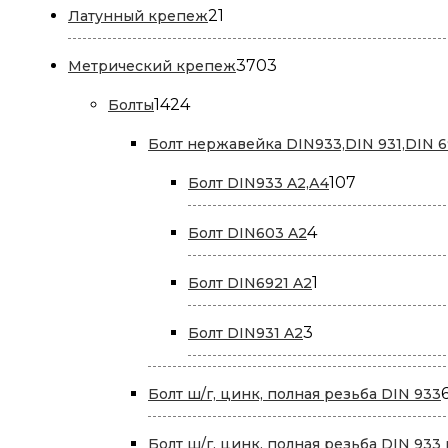
21
21
Латунный крепеж
товар
3703
3703
Метрический крепеж
товара
1424
1424
Болты
товара
Болт нержавейка DIN933,DIN 931,DIN 6
107
107
Болт DIN933 A2,А4
товаров
4
4
Болт DIN603 A2
товара
1
1
Болт DIN6921 A2
товар
3
3
Болт DIN931 A2
товара
Болт ш/г, цинк, полная резьба DIN 933
Болт ш/г, цинк, полная резьба DIN 933 и 