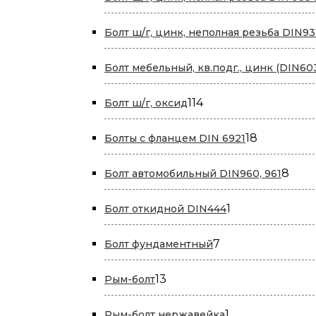
Болт ш/г, цинк, неполная резьба DIN93
Болт мебельный, кв.подг., цинк (DIN60
114
114
Болт ш/г, оксид
товаров
18
18
Болты с фланцем DIN 6921
товаров
8
8
Болт автомобильный DIN960, 961
това
1
1
Болт откидной DIN444
товар
7
7
Болт фундаментный
товаров
13
13
Рым-болт
товаров
1
1
Рым-болт нержавейка