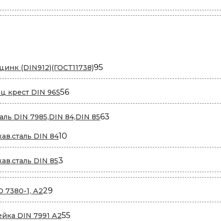
95
95
цинк (DIN912)(ГОСТ11738)
товаров
56
56
ц крест DIN 965
товаров
63
63
аль DIN 7985,DIN 84,DIN 85
товара
10
10
жав.сталь DIN 84
товаров
3
3
жав.сталь DIN 85
товара
29
29
 7380-1, А2
товаров
55
55
ейка DIN 7991 А2