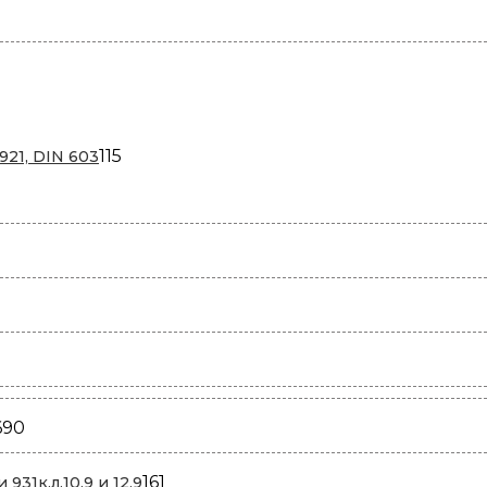
115
115
921, DIN 603
товаров
690
690
товаров
161
161
931к.л.10.9 и 12,9