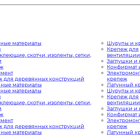
дные материалы
Шурупы и к
ы
Крепеж для
клеющие, скотчи, изоленты, сетки,
вентиляции
и
Заглушки и
аж
Конфирмат 
умент
Электромон
ж для деревянных конструкций
крепеж
чные материалы
Латунный к
дные материалы
Шурупы и к
ы
Крепеж для
клеющие, скотчи, изоленты, сетки,
вентиляции
и
Заглушки и
аж
Конфирмат 
умент
Электромон
ж для деревянных конструкций
крепеж
чные материалы
Латунный к