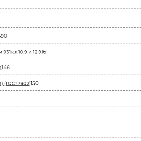
690
690
товаров
161
161
931к.л.10.9 и 12,9
товар
146
146
1
товаров
150
150
3) (ГОСТ7802)
товаров
ров