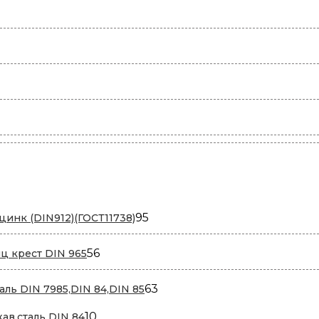
95
95
цинк (DIN912)(ГОСТ11738)
товаров
56
56
ц крест DIN 965
товаров
63
63
аль DIN 7985,DIN 84,DIN 85
товара
10
10
жав.сталь DIN 84