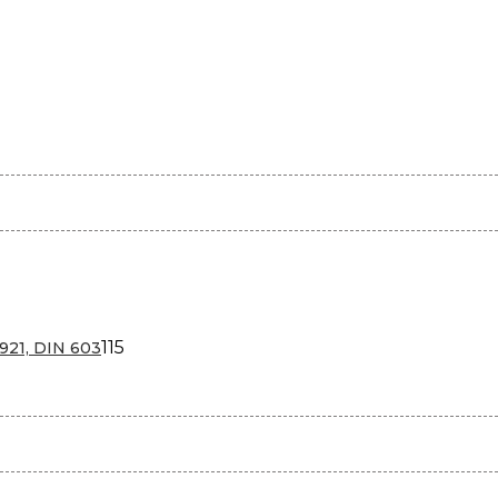
115
115
921, DIN 603
товаров