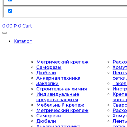
0,00
₽
0
Cart
Каталог
Метрический крепеж
Расх
Саморезы
Хому
Дюбели
Ленты
Анкерная техника
сетки
Заклепки
Таке
Строительная химия
Инст
Индивидуальные
Крепе
средства защиты
конст
Мебельный крепеж
Свар
Метрический крепеж
Расх
Саморезы
Хому
Дюбели
Ленты
Анкерная техника
сетки