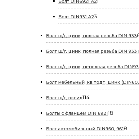
1
1
Болт DIN6921 A2
товар
3
3
Болт DIN931 A2
товара
Болт ш/г, цинк, полная резьба DIN 933
Болт ш/г, цинк, полная резьба DIN 933 и 
Болт ш/г, цинк, неполная резьба DIN93
Болт мебельный, кв.подг., цинк (DIN60
114
114
Болт ш/г, оксид
товаров
18
18
Болты с фланцем DIN 6921
товаров
8
8
Болт автомобильный DIN960, 961
това