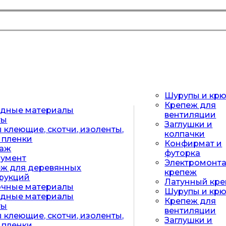
Шурупы и кр
Крепеж для
одные материалы
вентиляции
ты
Заглушки и
 клеющие, скотчи, изоленты,
колпачки
, пленки
Конфирмат и
лаж
футорка
румент
Электромонт
ж для деревянных
крепеж
рукций
Латунный кр
очные материалы
Шурупы и кр
одные материалы
Крепеж для
ты
вентиляции
 клеющие, скотчи, изоленты,
Заглушки и
, пленки