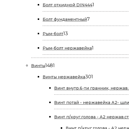
1
1
Болт откидной DIN444
товар
7
7
Болт фундаментный
товаров
13
13
Рым-болт
товаров
1
1
Рым-болт нержавейка
товар
1481
1481
Винты
товар
301
301
Винты нержавейка
товар
Винт внутр.6-ти гранник, нержав.
Винт потай - нержавейка А2- шли
Винт п/круг.голова - А2 нержав.ст
Винт п/круг.голова - А2 нер