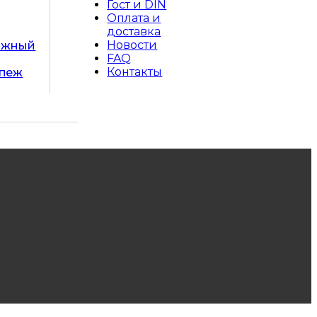
Гост и DIN
Оплата и
доставка
Новости
ажный
FAQ
Контакты
епеж