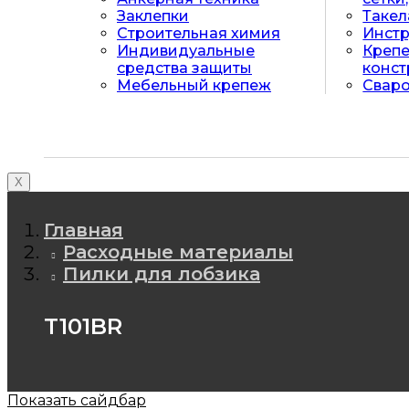
Заклепки
Таке
Строительная химия
Инст
Индивидуальные
Крепе
средства защиты
конст
Мебельный крепеж
Свар
X
Главная
Расходные материалы
Пилки для лобзика
T101BR
Показать сайдбар