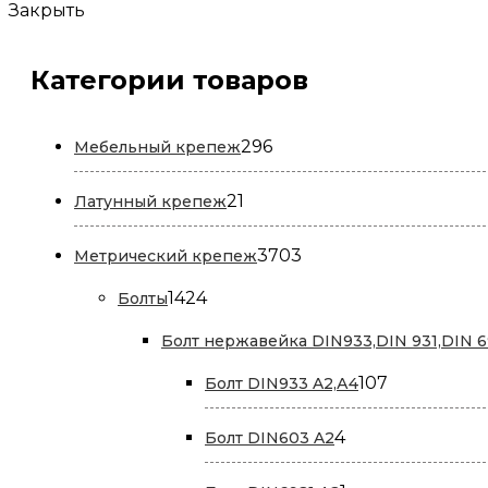
Закрыть
Категории товаров
296
296
Мебельный крепеж
товаров
21
21
Латунный крепеж
товар
3703
3703
Метрический крепеж
товара
1424
1424
Болты
товара
Болт нержавейка DIN933,DIN 931,DIN 6
107
107
Болт DIN933 A2,А4
товаров
4
4
Болт DIN603 A2
товара