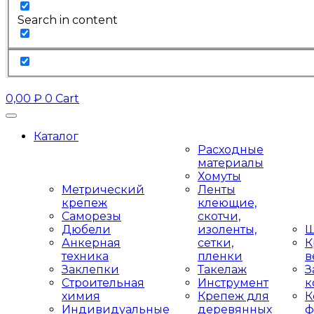
Search in content
0,00
₽
0
Cart
Каталог
Расходные
материалы
Хомуты
Метрический
Ленты
крепеж
клеющие,
Саморезы
скотчи,
Дюбели
изоленты,
Ш
Анкерная
сетки,
К
техника
пленки
в
Заклепки
Такелаж
З
Строительная
Инструмент
к
химия
Крепеж для
К
Индивидуальные
деревянных
ф