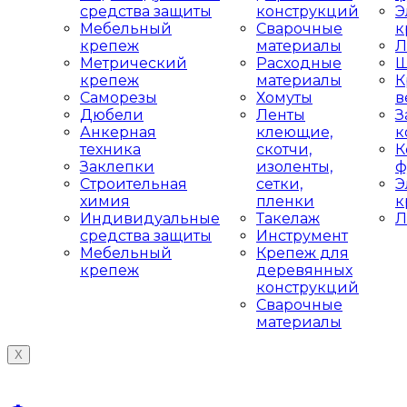
средства защиты
конструкций
Э
Мебельный
Сварочные
к
крепеж
материалы
Л
Метрический
Расходные
Ш
крепеж
материалы
К
Саморезы
Хомуты
в
Дюбели
Ленты
З
Анкерная
клеющие,
к
техника
скотчи,
К
Заклепки
изоленты,
ф
Строительная
сетки,
Э
химия
пленки
к
Индивидуальные
Такелаж
Л
средства защиты
Инструмент
Мебельный
Крепеж для
крепеж
деревянных
конструкций
Сварочные
материалы
X