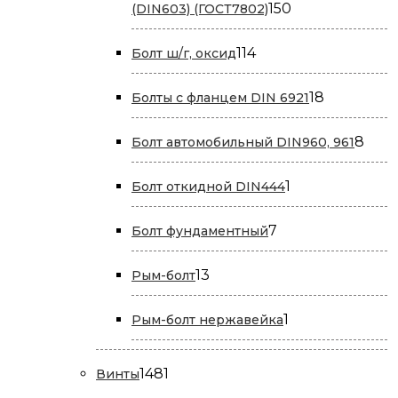
150
150
(DIN603) (ГОСТ7802)
товаров
114
114
Болт ш/г, оксид
товаров
18
18
Болты с фланцем DIN 6921
товаров
8
8
Болт автомобильный DIN960, 961
това
1
1
Болт откидной DIN444
товар
7
7
Болт фундаментный
товаров
13
13
Рым-болт
товаров
1
1
Рым-болт нержавейка
товар
1481
1481
Винты
товар