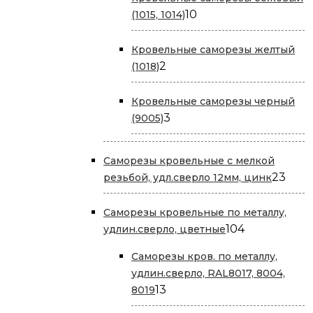
10
10
(1015, 1014)
товаров
Кровельные саморезы желтый
2
2
(1018)
товара
Кровельные саморезы черный
3
3
(9005)
товара
Саморезы кровельные с мелкой
23
23
резьбой, удл.сверло 12мм, цинк
това
Саморезы кровельные по металлу,
104
104
удлин.сверло, цветные
товара
Саморезы кров. по металлу,
удлин.сверло, RAL8017, 8004,
13
13
8019
товаров