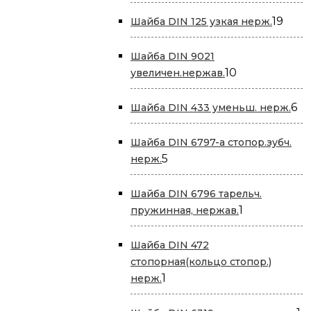
товара
19
19
Шайба DIN 125 узкая нерж.
това
Шайба DIN 9021
10
10
увеличен.нержав.
товаров
6
6
Шайба DIN 433 уменьш. нерж.
то
Шайба DIN 6797-a стопор.зубч.
5
5
нерж.
товаров
Шайба DIN 6796 тарельч.
1
1
пружинная, нержав.
товар
Шайба DIN 472
стопорная(кольцо стопор.)
1
1
нерж.
товар