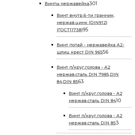
301
301
Винты нержавейка
товар
Винт внутр.6-ти гранник,
нержав.цинк (DIN912)
95
95
(ГОСТ11738)
товаров
Винт потай - нержавейка А2-
56
56
шлиц крест DIN 965
товаров
Винт п/круг.голова - А2
нержав.сталь DIN 7985,DIN
63
63
84,DIN 85
товара
Винт п/круг.голова - А2
10
10
нержав.сталь DIN 84
това
Винт п/круг.голова - А2
3
3
нержав.сталь DIN 85
товар