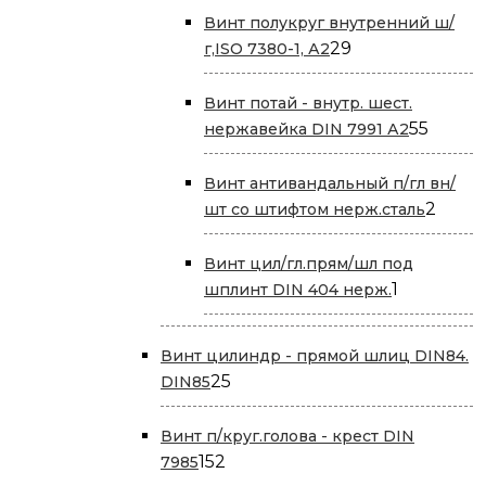
Винт полукруг внутренний ш/
29
29
г,ISO 7380-1, А2
товаров
Винт потай - внутр. шест.
55
55
нержавейка DIN 7991 А2
товар
Винт антивандальный п/гл вн/
2
2
шт со штифтом нерж.сталь
товар
Винт цил/гл.прям/шл под
1
1
шплинт DIN 404 нерж.
товар
Винт цилиндр - прямой шлиц DIN84.
25
25
DIN85
товаров
Винт п/круг.голова - крест DIN
152
152
7985