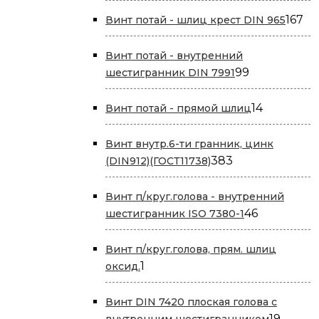
товара
16
167
Винт потай - шлиц крест DIN 965
то
Винт потай - внутренний
99
99
шестигранник DIN 7991
товаров
14
14
Винт потай - прямой шлиц
товаров
Винт внутр.6-ти гранник, цинк
383
383
(DIN912)(ГОСТ11738)
товара
Винт п/круг.голова - внутренний
46
46
шестигранник ISO 7380-1
товаров
Винт п/круг.голова, прям. шлиц
1
1
оксид.
товар
Винт DIN 7420 плоская голова с
19
19
внутренним шестигранником