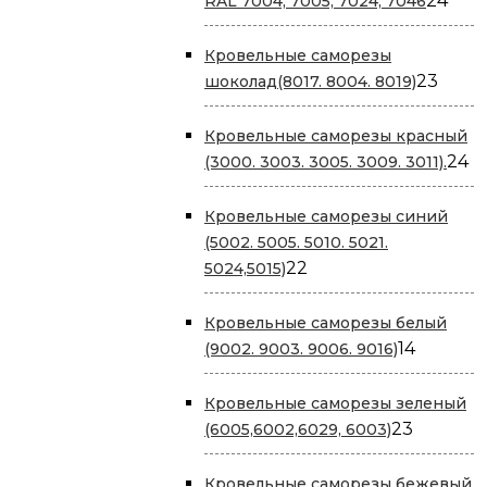
24
RAL 7004, 7005, 7024, 7046
тов
Кровельные саморезы
23
23
шоколад(8017. 8004. 8019)
това
Кровельные саморезы красный
2
24
(3000. 3003. 3005. 3009. 3011).
т
Кровельные саморезы cиний
(5002. 5005. 5010. 5021.
22
22
5024,5015)
товара
Кровельные саморезы белый
14
14
(9002. 9003. 9006. 9016)
товаров
Кровельные саморезы зеленый
23
23
(6005,6002,6029, 6003)
товара
Кровельные саморезы бежевый