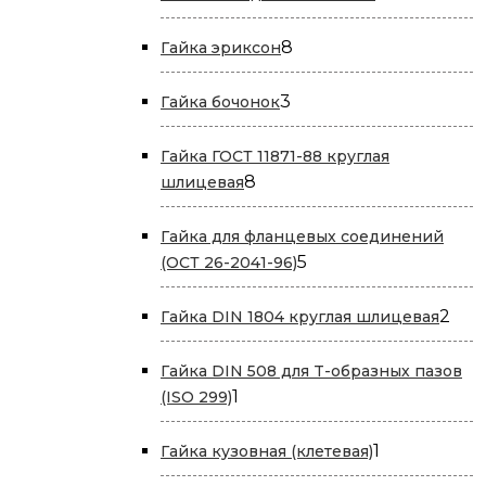
товара
8
8
Гайка эриксон
товаров
3
3
Гайка бочонок
товара
Гайка ГОСТ 11871-88 круглая
8
8
шлицевая
товаров
Гайка для фланцевых соединений
5
5
(ОСТ 26-2041-96)
товаров
2
2
Гайка DIN 1804 круглая шлицевая
тов
Гайка DIN 508 для T-образных пазов
1
1
(ISO 299)
товар
1
1
Гайка кузовная (клетевая)
товар