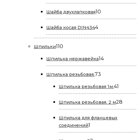
товаров
10
10
Шайба двухлапковая
товаров
4
4
Шайба косая DIN434
товара
110
110
Шпильки
товаров
14
14
Шпилька нержавейка
товаров
73
73
Шпилька резьбовая.
товара
41
41
Шпилька резьбовая 1м.
товар
28
28
Шпилька резьбовая. 2 м
товар
Шпилька для фланцевых
1
1
соединений
товар