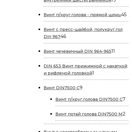
товар
45
45
Винт п/круг.голова - прямой шлиц
т
Винт с пресс-шайбой, полукруг.гол
46
46
Din 967
товаров
11
11
Винт чечевичный DIN 964-965
товаро
DIN 653 Винт прижимной с накаткой
1
1
и рифленой головкой
товар
9
9
Винт DIN7500 С
товаров
7
7
Винт п/круг.голова DIN7500 С
то
2
2
Винт потай голова DIN7500 М
то
Винт с крестообразным шлицем