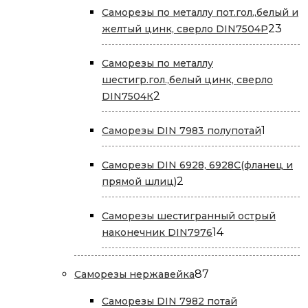
Саморезы по металлу пот.гол.,белый и
23
23
желтый цинк, сверло DIN7504P
това
Саморезы по металлу
шестигр.гол.,белый цинк, сверло
2
2
DIN7504К
товара
1
1
Саморезы DIN 7983 полупотай
товар
Саморезы DIN 6928, 6928С(фланец и
2
2
прямой шлиц)
товара
Саморезы шестигранный острый
14
14
наконечник DIN7976
товаров
87
87
Саморезы нержавейка
товаров
Саморезы DIN 7982 потай