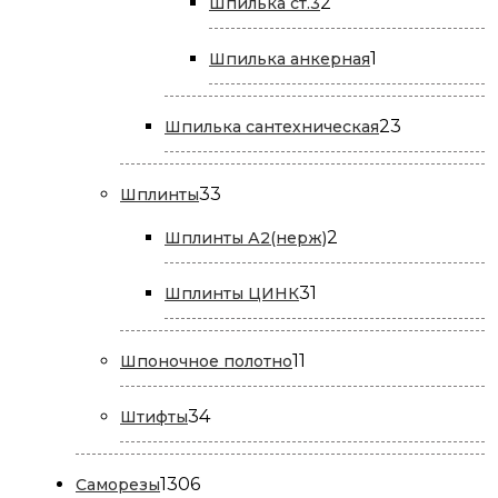
2
2
Шпилька ст.3
товара
1
1
Шпилька анкерная
товар
23
23
Шпилька сантехническая
товара
33
33
Шплинты
товара
2
2
Шплинты А2(нерж)
товара
31
31
Шплинты ЦИНК
товар
11
11
Шпоночное полотно
товаров
34
34
Штифты
товара
1306
1306
Саморезы