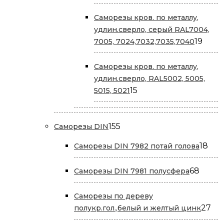
товара
Саморезы кров. по металлу,
удлин.сверло, серый RAL7004,
19
19
7005, 7024,7032,7035,7040
това
Саморезы кров. по металлу,
удлин.сверло, RAL5002, 5005,
15
15
5015, 5021
товаров
155
155
Саморезы DIN
товаров
18
18
Саморезы DIN 7982 потай голова
тов
68
68
Саморезы DIN 7981 полусфера
товар
Саморезы по дереву
27
27
полукр.гол.,белый и желтый цинк
то