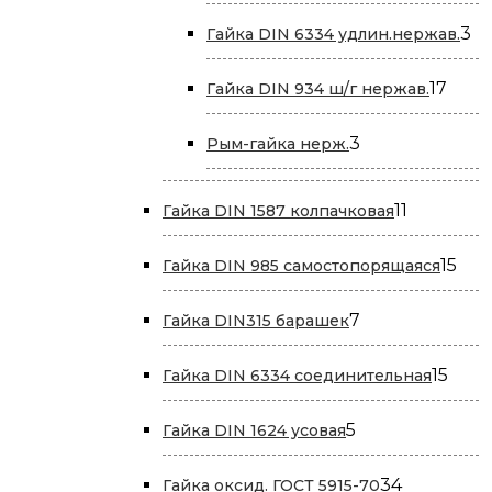
това
3
3
Гайка DIN 6334 удлин.нержав.
то
17
17
Гайка DIN 934 ш/г нержав.
това
3
3
Рым-гайка нерж.
товара
11
11
Гайка DIN 1587 колпачковая
товаров
15
15
Гайка DIN 985 самостопорящаяся
тов
7
7
Гайка DIN315 барашек
товаров
15
15
Гайка DIN 6334 соединительная
това
5
5
Гайка DIN 1624 усовая
товаров
34
34
Гайка оксид. ГОСТ 5915-70