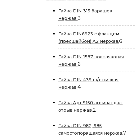
товар
Гайка DIN 315 барашек
3
3
нержав.
товара
Гайка DIN6923 с фланцем
6
6
(пресшайбой) А2 нержав.
товар
Гайка DIN 1587 колпачковая
6
6
нержав.
товаров
Гайка DIN 439 ш/г низкая
4
4
нержав.
товара
Гайка Арт 9150 антивандал.
2
2
отрыв.нержав.
товара
Гайка DIN 982, 985
7
7
самостопорящаяся нержав.