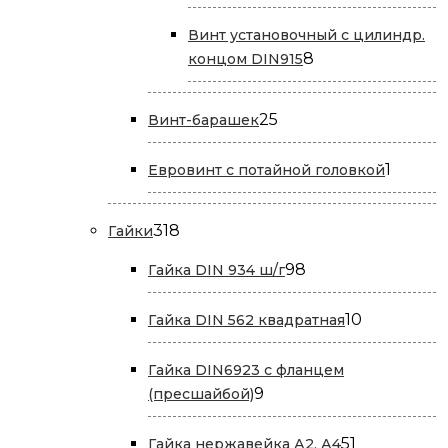
товара
Винт установочный с цилиндр.
8
8
концом DIN915
товаров
25
25
Винт-барашек
товаров
1
1
Евровинт с потайной головкой
товар
318
318
Гайки
товаров
98
98
Гайка DIN 934 ш/г
товаров
10
10
Гайка DIN 562 квадратная
товаров
Гайка DIN6923 с фланцем
9
9
(пресшайбой)
товаров
51
51
Гайка нержавейка А2, А4