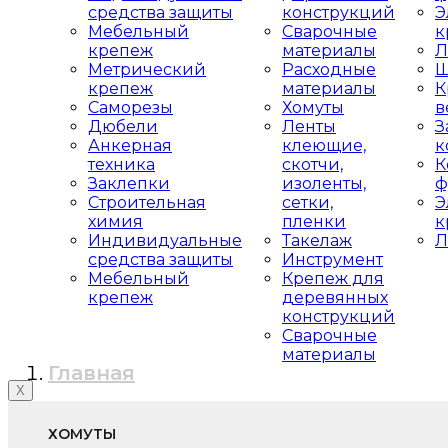
средства защиты
конструкций
Э
Мебельный
Сварочные
к
крепеж
материалы
Л
Метрический
Расходные
Ш
крепеж
материалы
К
Саморезы
Хомуты
в
Дюбели
Ленты
З
Анкерная
клеющие,
к
техника
скотчи,
К
Заклепки
изоленты,
ф
Строительная
сетки,
Э
химия
пленки
к
Индивидуальные
Такелаж
Л
средства защиты
Инструмент
Мебельный
Крепеж для
крепеж
деревянных
конструкций
Сварочные
материалы
Главная
X
ХОМУТЫ