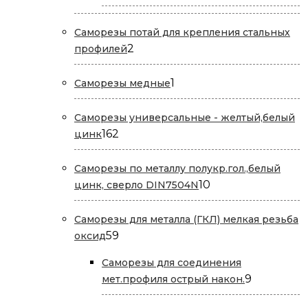
товаров
Саморезы потай для крепления стальных
2
2
профилей
товара
1
1
Саморезы медные
товар
Саморезы универсальные - желтый,белый
162
162
цинк
товара
Саморезы по металлу полукр.гол.,белый
10
10
цинк, сверло DIN7504N
товаров
Саморезы для металла (ГКЛ) мелкая резьба
59
59
оксид
товаров
Саморезы для соединения
9
9
мет.профиля острый након.
товаров