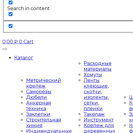
Search in content
0,00
₽
0
Cart
Каталог
Расходные
материалы
Хомуты
Метрический
Ленты
крепеж
клеющие,
Саморезы
скотчи,
Дюбели
изоленты,
Ш
Анкерная
сетки,
К
техника
пленки
в
Заклепки
Такелаж
З
Строительная
Инструмент
к
химия
Крепеж для
К
Индивидуальные
деревянных
ф