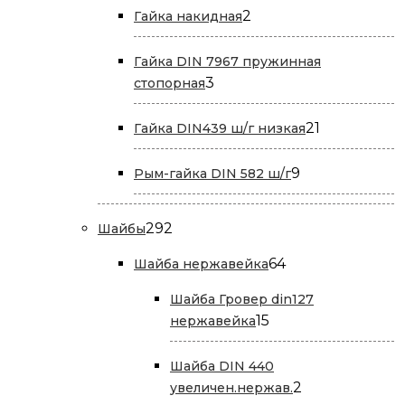
2
2
Гайка накидная
товара
Гайка DIN 7967 пружинная
3
3
стопорная
товара
21
21
Гайка DIN439 ш/г низкая
товар
9
9
Рым-гайка DIN 582 ш/г
товаров
292
292
Шайбы
товара
64
64
Шайба нержавейка
товара
Шайба Гровер din127
15
15
нержавейка
товаров
Шайба DIN 440
2
2
увеличен.нержав.