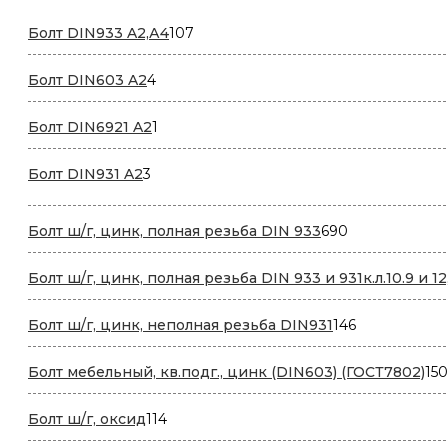
т
107
Болт DIN933 A2,А4
107
товаров
4
Болт DIN603 A2
4
товара
1
Болт DIN6921 A2
1
товар
3
Болт DIN931 A2
3
товара
690
Болт ш/г, цинк, полная резьба DIN 933
690
товаров
Болт ш/г, цинк, полная резьба DIN 933 и 931к.л.10.9 и 12
146
Болт ш/г, цинк, неполная резьба DIN931
146
товаров
Болт мебельный, кв.подг., цинк (DIN603) (ГОСТ7802)
150
114
Болт ш/г, оксид
114
товаров