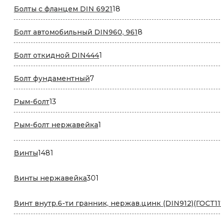
18
Болты с фланцем DIN 6921
18
товаров
8
Болт автомобильный DIN960, 961
8
товаров
1
Болт откидной DIN444
1
товар
7
Болт фундаментный
7
товаров
13
Рым-болт
13
товаров
1
Рым-болт нержавейка
1
товар
1481
Винты
1481
товар
301
Винты нержавейка
301
товар
Винт внутр.6-ти гранник, нержав.цинк (DIN912)(ГОСТ11