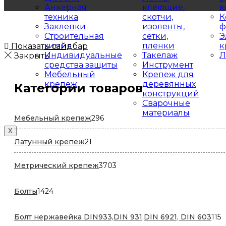
Анкерная
клеющие,
к
техника
скотчи,
К
Заклепки
изоленты,
ф
Строительная
сетки,
Э
химия
пленки
к
Показать сайдбар
Индивидуальные
Такелаж
Л
Закрыть
средства защиты
Инструмент
Мебельный
Крепеж для
крепеж
деревянных
Категории товаров
конструкций
Сварочные
материалы
296
Мебельный крепеж
296
товаров
X
21
Латунный крепеж
21
товар
3703
Метрический крепеж
3703
товара
1424
Болты
1424
товара
1
Болт нержавейка DIN933,DIN 931,DIN 6921, DIN 603
115