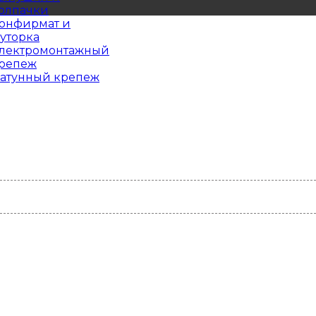
олпачки
онфирмат и
уторка
лектромонтажный
репеж
атунный крепеж
15