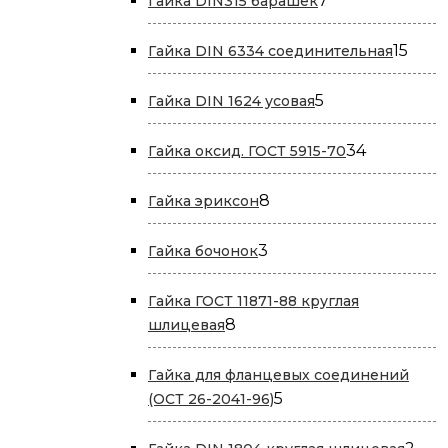
7
Гайка DIN315 барашек
товаров
15
15
Гайка DIN 6334 соединительная
това
5
5
Гайка DIN 1624 усовая
товаров
34
34
Гайка оксид. ГОСТ 5915-70
товара
8
8
Гайка эриксон
товаров
3
3
Гайка бочонок
товара
Гайка ГОСТ 11871-88 круглая
8
8
шлицевая
товаров
Гайка для фланцевых соединений
5
5
(ОСТ 26-2041-96)
товаров
2