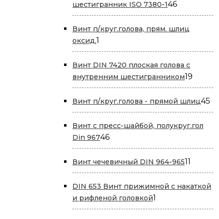
46
46
шестигранник ISO 7380-1
товаров
Винт п/круг.голова, прям. шлиц
1
1
оксид.
товар
Винт DIN 7420 плоская голова с
19
19
внутренним шестигранником
товар
45
45
Винт п/круг.голова - прямой шлиц
т
Винт с пресс-шайбой, полукруг.гол
46
46
Din 967
товаров
11
11
Винт чечевичный DIN 964-965
товаро
DIN 653 Винт прижимной с накаткой
1
1
и рифленой головкой
товар