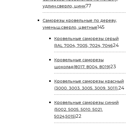
77
77
удлин.сверло, цинк
товаров
Саморезы кровельные по дереву,
145
145
уменьш.сверло, цветные
товаров
Кровельные саморезы серый
24
24
RAL 7004, 7005, 7024, 7046
тов
Кровельные саморезы
23
23
шоколад(8017. 8004. 8019)
това
Кровельные саморезы красный
2
24
(3000. 3003. 3005. 3009. 3011).
т
Кровельные саморезы cиний
(5002. 5005. 5010. 5021.
22
22
5024,5015)
товара