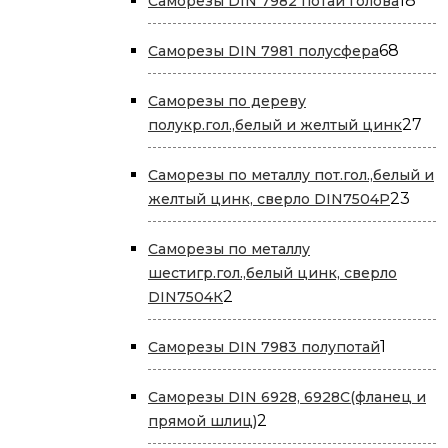
18
Саморезы DIN 7982 потай голова
тов
68
68
Саморезы DIN 7981 полусфера
товар
Саморезы по дереву
27
27
полукр.гол.,белый и желтый цинк
то
Саморезы по металлу пот.гол.,белый и
23
23
желтый цинк, сверло DIN7504P
това
Саморезы по металлу
шестигр.гол.,белый цинк, сверло
2
2
DIN7504К
товара
1
1
Саморезы DIN 7983 полупотай
товар
Саморезы DIN 6928, 6928С(фланец и
2
2
прямой шлиц)
товара