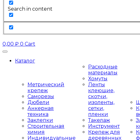
Search in content
0,00
₽
0
Cart
Каталог
Расходные
материалы
Хомуты
Метрический
Ленты
крепеж
клеющие,
Саморезы
скотчи,
Дюбели
изоленты,
Ш
Анкерная
сетки,
К
техника
пленки
в
Заклепки
Такелаж
З
Строительная
Инструмент
к
химия
Крепеж для
К
Индивидуальные
деревянных
ф