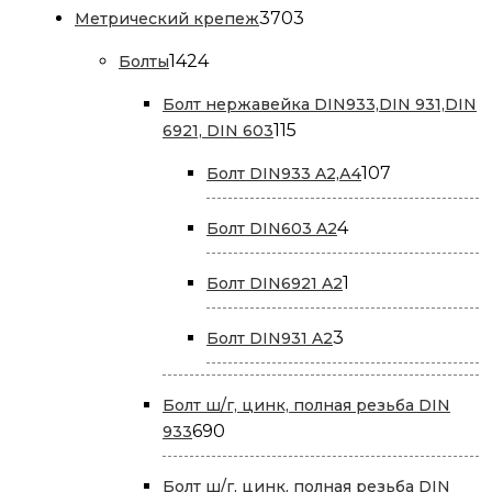
3703
3703
Метрический крепеж
товара
1424
1424
Болты
товара
Болт нержавейка DIN933,DIN 931,DIN
115
115
6921, DIN 603
товаров
107
107
Болт DIN933 A2,А4
товаров
4
4
Болт DIN603 A2
товара
1
1
Болт DIN6921 A2
товар
3
3
Болт DIN931 A2
товара
Болт ш/г, цинк, полная резьба DIN
690
690
933
товаров
Болт ш/г, цинк, полная резьба DIN