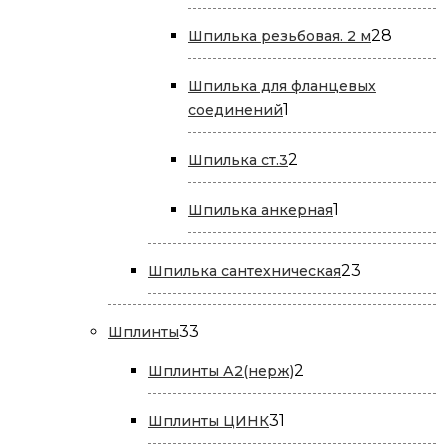
товар
28
28
Шпилька резьбовая. 2 м
товар
Шпилька для фланцевых
1
1
соединений
товар
2
2
Шпилька ст.3
товара
1
1
Шпилька анкерная
товар
23
23
Шпилька сантехническая
товара
33
33
Шплинты
товара
2
2
Шплинты А2(нерж)
товара
31
31
Шплинты ЦИНК
товар