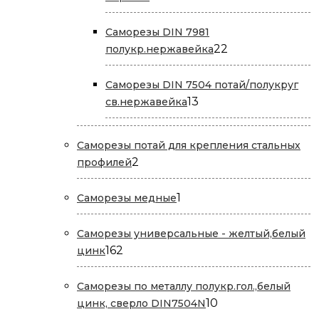
товара
Саморезы DIN 7981
22
22
полукр.нержавейка
товара
Саморезы DIN 7504 потай/полукруг
13
13
св.нержавейка
товаров
Саморезы потай для крепления стальных
2
2
профилей
товара
1
1
Саморезы медные
товар
Саморезы универсальные - желтый,белый
162
162
цинк
товара
Саморезы по металлу полукр.гол.,белый
10
10
цинк, сверло DIN7504N