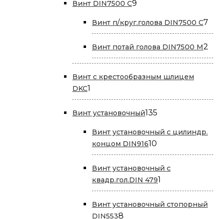
9
9
Винт DIN7500 С
товаров
7
7
Винт п/круг.голова DIN7500 С
то
2
2
Винт потай голова DIN7500 М
то
Винт с крестообразным шлицем
1
1
DKC
товар
135
135
Винт установочный
товаров
Винт установочный с цилиндр.
10
10
концом DIN916
товаров
Винт установочный с
1
1
квадр.гол.DIN 479
товар
Винт установочный стопорный
8
8
DIN553