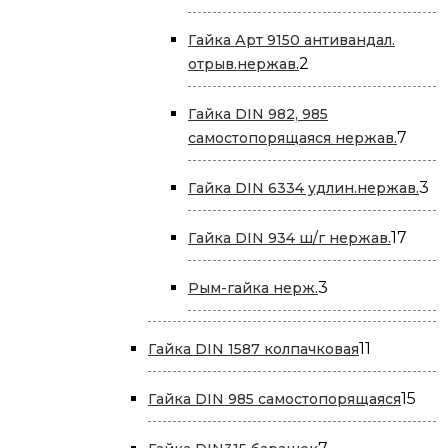
товара
Гайка Арт 9150 антивандал.
2
2
отрыв.нержав.
товара
Гайка DIN 982, 985
7
7
самостопорящаяся нержав.
това
3
3
Гайка DIN 6334 удлин.нержав.
то
17
17
Гайка DIN 934 ш/г нержав.
това
3
3
Рым-гайка нерж.
товара
11
11
Гайка DIN 1587 колпачковая
товаров
15
15
Гайка DIN 985 самостопорящаяся
тов
7