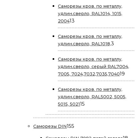
Саморезы кров. по металлу,
удлин.сверло, RAL1014, 1015,
13
13
2004
товаров
Саморезы кров. по металлу,
3
3
удлин.сверло, RAL1018,
товара
Саморезы кров. по металлу,
удлин.сверло, серый RAL7004,
19
19
7005, 7024,7032,7035,7040
това
Саморезы кров. по металлу,
удлин.сверло, RAL5002, 5005,
15
15
5015, 5021
товаров
155
155
Саморезы DIN
товаров
18