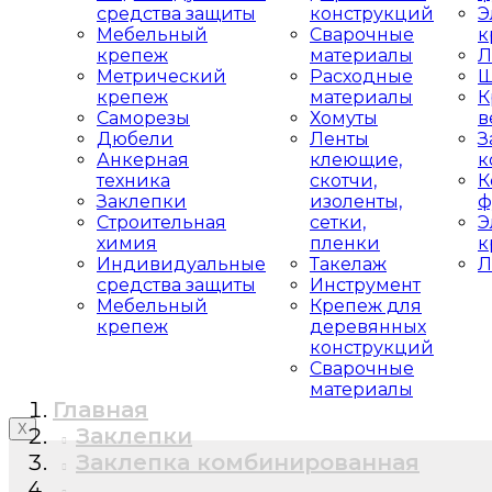
средства защиты
конструкций
Э
Мебельный
Сварочные
к
крепеж
материалы
Л
Метрический
Расходные
Ш
крепеж
материалы
К
Саморезы
Хомуты
в
Дюбели
Ленты
З
Анкерная
клеющие,
к
техника
скотчи,
К
Заклепки
изоленты,
ф
Строительная
сетки,
Э
химия
пленки
к
Индивидуальные
Такелаж
Л
средства защиты
Инструмент
Мебельный
Крепеж для
крепеж
деревянных
конструкций
Сварочные
материалы
Главная
X
Заклепки
Заклепка комбинированная