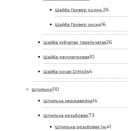
товара
26
26
Шайба Гровер оцинк.
товаров
16
16
Шайба Гровер оксид
товаров
26
26
Шайба зубчатая, тарельчатая
товаров
10
10
Шайба двухлапковая
товаров
4
4
Шайба косая DIN434
товара
110
110
Шпильки
товаров
14
14
Шпилька нержавейка
товаров
73
73
Шпилька резьбовая.
товара
41
41
Шпилька резьбовая 1м.