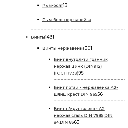
13
13
Рым-болт
товаров
1
1
Рым-болт нержавейка
товар
1481
1481
Винты
товар
301
301
Винты нержавейка
товар
Винт внутр.6-ти гранник,
нержав.цинк (DIN912)
95
95
(ГОСТ11738)
товаров
Винт потай - нержавейка А2-
56
56
шлиц крест DIN 965
товаров
Винт п/круг.голова - А2
нержав.сталь DIN 7985,DIN
63
63
84,DIN 85