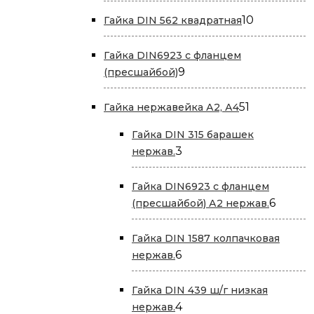
товаров
10
10
Гайка DIN 562 квадратная
товаров
Гайка DIN6923 с фланцем
9
9
(пресшайбой)
товаров
51
51
Гайка нержавейка А2, А4
товар
Гайка DIN 315 барашек
3
3
нержав.
товара
Гайка DIN6923 с фланцем
6
6
(пресшайбой) А2 нержав.
товар
Гайка DIN 1587 колпачковая
6
6
нержав.
товаров
Гайка DIN 439 ш/г низкая
4
4
нержав.