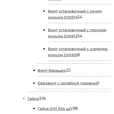
товаров
Винт установочный с конич.
54
54
концом DIN914
товара
Винт установочный с плоским
54
54
концом DIN913
товара
Винт установочный с цилиндр.
8
8
концом DIN915
товаров
25
25
Винт-барашек
товаров
1
1
Евровинт с потайной головкой
товар
318
318
Гайки
товаров
98
98
Гайка DIN 934 ш/г