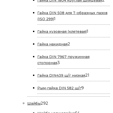
2
Гайка DIN 1804 круглая шлицевая
тов
Гайка DIN 508 для T-образных пазов
1
1
(ISO 299)
товар
1
1
Гайка кузовная (клетевая)
товар
2
2
Гайка накидная
товара
Гайка DIN 7967 пружинная
3
3
стопорная
товара
21
21
Гайка DIN439 ш/г низкая
товар
9
9
Рым-гайка DIN 582 ш/г
товаров
292
292
Шайбы
товара
64