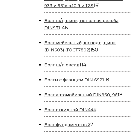
161
161
933 и 931к.л.10.9 и 12,9
товар
Болт ш/г, цинк, неполная резьба
146
146
DIN931
товаров
Болт мебельный, кв.подг., цинк
150
150
(DIN603) (ГОСТ7802)
товаров
114
114
Болт ш/г, оксид
товаров
18
18
Болты с фланцем DIN 6921
товаров
8
8
Болт автомобильный DIN960, 961
това
1
1
Болт откидной DIN444
товар
7
7
Болт фундаментный
товаров