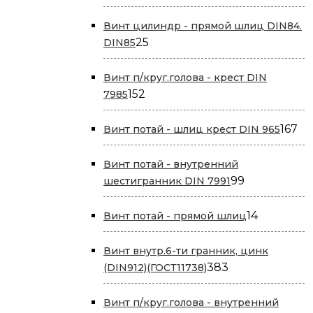
Винт цилиндр - прямой шлиц DIN84.
25
25
DIN85
товаров
Винт п/круг.голова - крест DIN
152
152
7985
товара
16
167
Винт потай - шлиц крест DIN 965
то
Винт потай - внутренний
99
99
шестигранник DIN 7991
товаров
14
14
Винт потай - прямой шлиц
товаров
Винт внутр.6-ти гранник, цинк
383
383
(DIN912)(ГОСТ11738)
товара
Винт п/круг.голова - внутренний