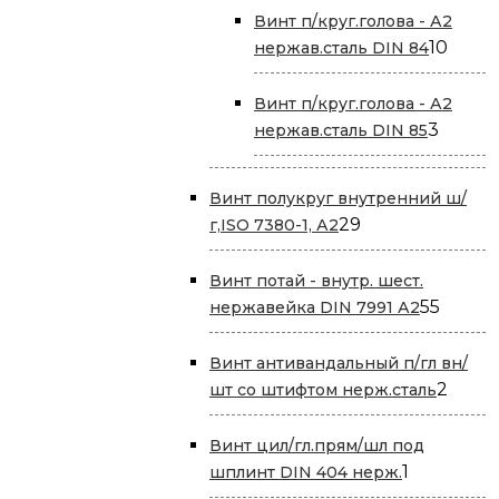
товара
Винт п/круг.голова - А2
10
10
нержав.сталь DIN 84
това
Винт п/круг.голова - А2
3
3
нержав.сталь DIN 85
товар
Винт полукруг внутренний ш/
29
29
г,ISO 7380-1, А2
товаров
Винт потай - внутр. шест.
55
55
нержавейка DIN 7991 А2
товар
Винт антивандальный п/гл вн/
2
2
шт со штифтом нерж.сталь
товар
Винт цил/гл.прям/шл под
1
1
шплинт DIN 404 нерж.
товар