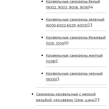
Кровельные саморезы белый
14
14
(9002. 9003. 9006. 9016)
товаров
Кровельные саморезы зеленый
23
23
(6005,6002,6029, 6003)
товара
Кровельные саморезы бежевый
10
10
(1015, 1014)
товаров
Кровельные саморезы желтый
2
2
(1018)
товара
Кровельные саморезы черный
3
3
(9005)
товара
Саморезы кровельные с мелкой
23
23
резьбой, удл.сверло 12мм, цинк
това