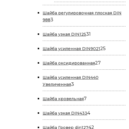
това
Шайба регулировочная плоская DIN
3
3
988
товара
31
31
Шайба узкая DIN125
товар
25
25
Шайба усиленная DIN9021
товаров
27
27
Шайба оксидированная
товаров
Шайба усиленная DIN440
3
3
Увеличенная
товара
7
7
Шайба кровельная
товаров
4
4
Шайба узкая DIN433
товара
42
42
Шайба Гровер din127