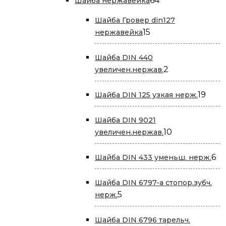
64
Шайба нержавейка
товара
Шайба Гровер din127
15
15
нержавейка
товаров
Шайба DIN 440
2
2
увеличен.нержав.
товара
19
19
Шайба DIN 125 узкая нерж.
това
Шайба DIN 9021
10
10
увеличен.нержав.
товаров
6
6
Шайба DIN 433 уменьш. нерж.
то
Шайба DIN 6797-a стопор.зубч.
5
5
нерж.
товаров
Шайба DIN 6796 тарельч.