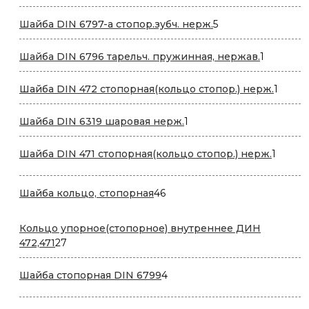
товаров
5
Шайба DIN 6797-a стопор.зубч. нерж.
5
товаров
1
Шайба DIN 6796 тарельч. пружинная, нержав.
1
товар
1
Шайба DIN 472 стопорная(кольцо стопор.) нерж.
1
товар
1
Шайба DIN 6319 шаровая нерж.
1
товар
1
Шайба DIN 471 стопорная(кольцо стопор.) нерж.
1
товар
46
Шайба кольцо, стопорная
46
товаров
Кольцо упорное(стопорное) внутреннее ДИН
27
472,471
27
товаров
4
Шайба стопорная DIN 6799
4
товара