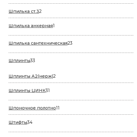
товар
2
Шпилька ст.3
2
товара
1
Шпилька анкерная
1
товар
23
Шпилька сантехническая
23
товара
33
Шплинты
33
товара
2
Шплинты А2(нерж)
2
товара
31
Шплинты ЦИНК
31
товар
11
Шпоночное полотно
11
товаров
34
Штифты
34
товара