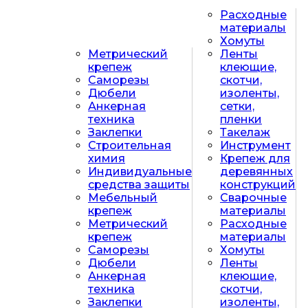
Расходные
материалы
Хомуты
Метрический
Ленты
крепеж
клеющие,
Саморезы
скотчи,
Дюбели
изоленты,
Анкерная
сетки,
техника
пленки
Заклепки
Такелаж
Строительная
Инструмент
химия
Крепеж для
Индивидуальные
деревянных
средства защиты
конструкций
Мебельный
Сварочные
крепеж
материалы
Метрический
Расходные
крепеж
материалы
Саморезы
Хомуты
Дюбели
Ленты
Анкерная
клеющие,
техника
скотчи,
Заклепки
изоленты,