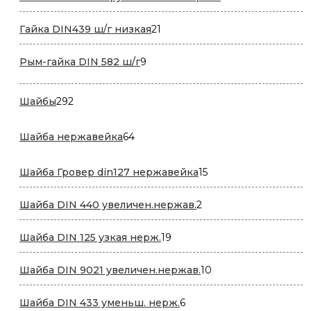
товара
21
Гайка DIN439 ш/г низкая
21
товар
9
Рым-гайка DIN 582 ш/г
9
товаров
292
Шайбы
292
товара
64
Шайба нержавейка
64
товара
15
Шайба Гровер din127 нержавейка
15
товаров
2
Шайба DIN 440 увеличен.нержав.
2
товара
19
Шайба DIN 125 узкая нерж.
19
товаров
10
Шайба DIN 9021 увеличен.нержав.
10
товаров
6
Шайба DIN 433 уменьш. нерж.
6