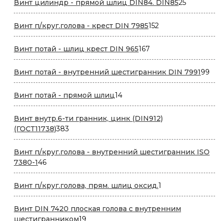
25
Винт цилиндр - прямой шлиц DIN84. DIN85
25
товаров
152
Винт п/круг.голова - крест DIN 7985
152
товара
167
Винт потай - шлиц крест DIN 965
167
товаров
99
Винт потай - внутренний шестигранник DIN 7991
99
то
14
Винт потай - прямой шлиц
14
товаров
Винт внутр.6-ти гранник, цинк (DIN912)
383
(ГОСТ11738)
383
товара
Винт п/круг.голова - внутренний шестигранник ISO
46
7380-1
46
товаров
1
Винт п/круг.голова, прям. шлиц оксид.
1
товар
Винт DIN 7420 плоская голова с внутренним
19
шестигранником
19