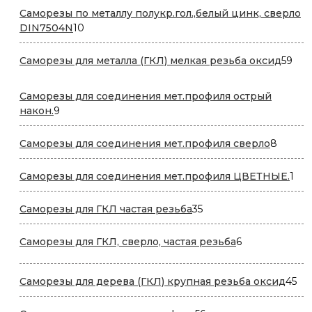
Саморезы по металлу полукр.гол.,белый цинк, сверло
10
DIN7504N
10
товаров
59
Саморезы для металла (ГКЛ) мелкая резьба оксид
59
тов
Саморезы для соединения мет.профиля острый
9
након.
9
товаров
8
Саморезы для соединения мет.профиля сверло
8
товаро
1
Саморезы для соединения мет.профиля ЦВЕТНЫЕ.
1
тов
35
Саморезы для ГКЛ частая резьба
35
товаров
6
Саморезы для ГКЛ, сверло, частая резьба
6
товаров
45
Саморезы для дерева (ГКЛ) крупная резьба оксид
45
то