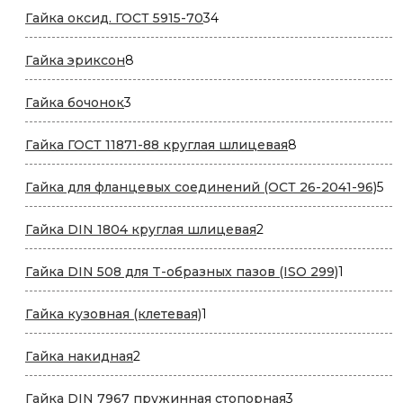
34
Гайка оксид. ГОСТ 5915-70
34
товара
8
Гайка эриксон
8
товаров
3
Гайка бочонок
3
товара
8
Гайка ГОСТ 11871-88 круглая шлицевая
8
товаров
5
Гайка для фланцевых соединений (ОСТ 26-2041-96)
5
то
2
Гайка DIN 1804 круглая шлицевая
2
товара
1
Гайка DIN 508 для T-образных пазов (ISO 299)
1
товар
1
Гайка кузовная (клетевая)
1
товар
2
Гайка накидная
2
товара
3
Гайка DIN 7967 пружинная стопорная
3