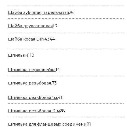
товаров
26
Шайба зубчатая, тарельчатая
26
товаров
10
Шайба двухлапковая
10
товаров
4
Шайба косая DIN434
4
товара
110
Шпильки
110
товаров
14
Шпилька нержавейка
14
товаров
73
Шпилька резьбовая.
73
товара
41
Шпилька резьбовая 1м.
41
товар
28
Шпилька резьбовая. 2 м
28
товаров
1
Шпилька для фланцевых соединений
1