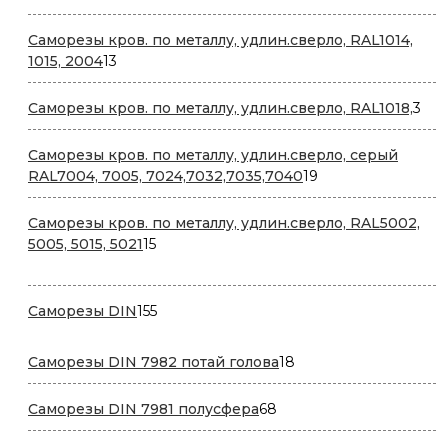
товаров
Саморезы кров. по металлу, удлин.сверло, RAL1014,
13
1015, 2004
13
товаров
3
Саморезы кров. по металлу, удлин.сверло, RAL1018,
3
тов
Саморезы кров. по металлу, удлин.сверло, серый
19
RAL7004, 7005, 7024,7032,7035,7040
19
товаров
Саморезы кров. по металлу, удлин.сверло, RAL5002,
15
5005, 5015, 5021
15
товаров
155
Саморезы DIN
155
товаров
18
Саморезы DIN 7982 потай голова
18
товаров
68
Саморезы DIN 7981 полусфера
68
товаров