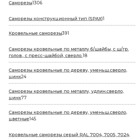
1306
Саморезы
1306
товаров
1
Саморезы конструкционный тип (SPAX)
1
товар
391
Кровельные саморезы
391
товар
Саморезы кровельные по металлу б/шайбы, с ш/гр.
18
голов., с пресс-шайбой, сверло.
18
товаров
Саморезы кровельные по дереву, уменьш.сверло,
24
цинк
24
товара
Саморезы кровельные по металлу, удлин.сверло,
77
цинк
77
товаров
Саморезы кровельные по дереву, уменьш.сверло,
145
цветные
145
товаров
Кровельные саморезы серый RAL 7004, 7005, 7024,