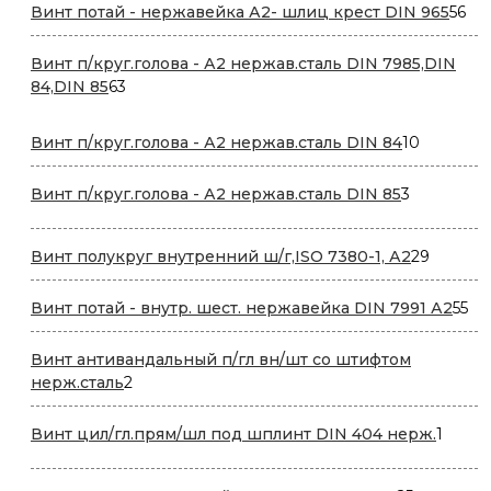
56
Винт потай - нержавейка А2- шлиц крест DIN 965
56
то
Винт п/круг.голова - А2 нержав.сталь DIN 7985,DIN
63
84,DIN 85
63
товара
10
Винт п/круг.голова - А2 нержав.сталь DIN 84
10
товаров
3
Винт п/круг.голова - А2 нержав.сталь DIN 85
3
товара
29
Винт полукруг внутренний ш/г,ISO 7380-1, А2
29
товаро
55
Винт потай - внутр. шест. нержавейка DIN 7991 А2
55
то
Винт антивандальный п/гл вн/шт со штифтом
2
нерж.сталь
2
товара
1
Винт цил/гл.прям/шл под шплинт DIN 404 нерж.
1
товар