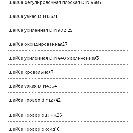
3
Шайба регулировочная плоская DIN 988
3
товара
31
Шайба узкая DIN125
31
товар
25
Шайба усиленная DIN9021
25
товаров
27
Шайба оксидированная
27
товаров
3
Шайба усиленная DIN440 Увеличенная
3
товара
7
Шайба кровельная
7
товаров
4
Шайба узкая DIN433
4
товара
42
Шайба Гровер din127
42
товара
26
Шайба Гровер оцинк.
26
товаров
16
Шайба Гровер оксид
16