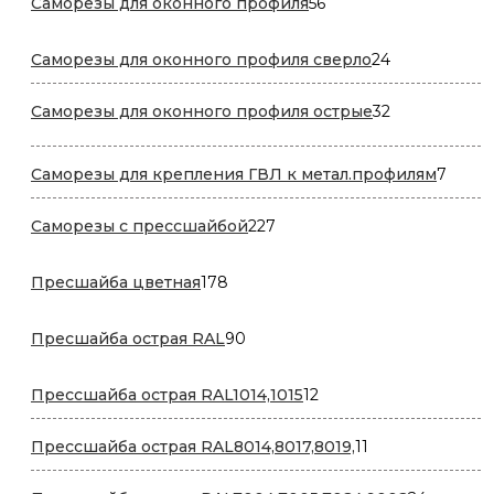
56
Саморезы для оконного профиля
56
товаров
24
Саморезы для оконного профиля сверло
24
товара
32
Саморезы для оконного профиля острые
32
товара
7
Саморезы для крепления ГВЛ к метал.профилям
7
товар
227
Саморезы с прессшайбой
227
товаров
178
Пресшайба цветная
178
товаров
90
Пресшайба острая RAL
90
товаров
12
Прессшайба острая RAL1014,1015
12
товаров
11
Прессшайба острая RAL8014,8017,8019,
11
товаров