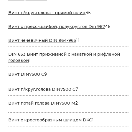
товаров
45
Винт п/круг.голова - прямой шлиц
45
товаров
46
Винт с пресс-шайбой, полукруг.гол Din 967
46
товаров
11
Винт чечевичный DIN 964-965
11
товаров
DIN 653 Винт прижимной с накаткой и рифленой
1
головкой
1
товар
9
Винт DIN7500 С
9
товаров
7
Винт п/круг.голова DIN7500 С
7
товаров
2
Винт потай голова DIN7500 М
2
товара
1
Винт с крестообразным шлицем DKC
1
товар