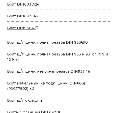
4
Болт DIN603 A2
4
товара
1
Болт DIN6921 A2
1
товар
3
Болт DIN931 A2
3
товара
690
Болт ш/г, цинк, полная резьба DIN 933
690
товаров
Болт ш/г, цинк, полная резьба DIN 933 и 931к.л.10.9 и
161
12,9
161
товар
146
Болт ш/г, цинк, неполная резьба DIN931
146
товаров
Болт мебельный, кв.подг., цинк (DIN603)
150
(ГОСТ7802)
150
товаров
114
Болт ш/г, оксид
114
товаров
18
Болты с фланцем DIN 6921
18