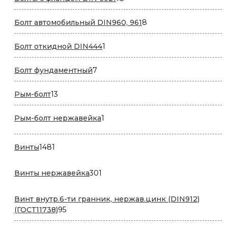
товаров
8
Болт автомобильный DIN960, 961
8
товаров
1
Болт откидной DIN444
1
товар
7
Болт фундаментный
7
товаров
13
Рым-болт
13
товаров
1
Рым-болт нержавейка
1
товар
1481
Винты
1481
товар
301
Винты нержавейка
301
товар
Винт внутр.6-ти гранник, нержав.цинк (DIN912)
95
(ГОСТ11738)
95
товаров