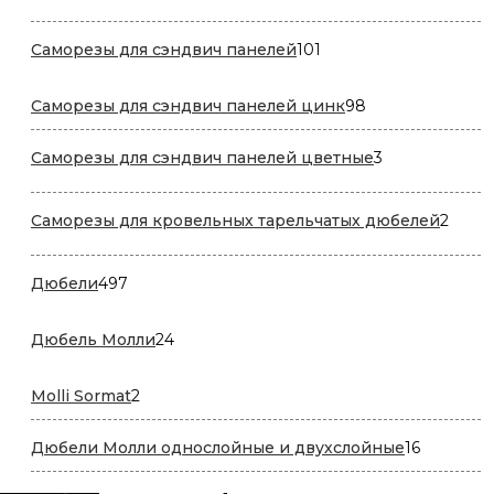
товаров
101
Саморезы для сэндвич панелей
101
товар
98
Саморезы для сэндвич панелей цинк
98
товаров
3
Саморезы для сэндвич панелей цветные
3
товара
2
Саморезы для кровельных тарельчатых дюбелей
2
товар
497
Дюбели
497
товаров
24
Дюбель Молли
24
товара
2
Molli Sormat
2
товара
16
Дюбели Молли однослойные и двухслойные
16
товаров