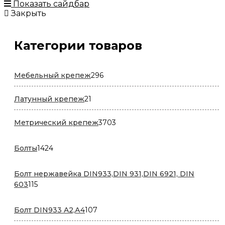
Показать сайдбар
Закрыть
Категории товаров
296
Мебельный крепеж
296
товаров
21
Латунный крепеж
21
товар
3703
Метрический крепеж
3703
товара
1424
Болты
1424
товара
Болт нержавейка DIN933,DIN 931,DIN 6921, DIN
115
603
115
товаров
107
Болт DIN933 A2,А4
107
товаров