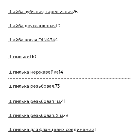
товаров
26
Шайба зубчатая, тарельчатая
26
товаров
10
Шайба двухлапковая
10
товаров
4
Шайба косая DIN434
4
товара
110
Шпильки
110
товаров
14
Шпилька нержавейка
14
товаров
73
Шпилька резьбовая.
73
товара
41
Шпилька резьбовая 1м.
41
товар
28
Шпилька резьбовая. 2 м
28
товаров
1
Шпилька для фланцевых соединений
1