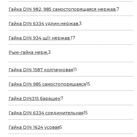
товара
7
Гайка DIN 982, 985 самостопорящаяся нержав.
7
товаров
3
Гайка DIN 6334 удлин.нержав.
3
товара
17
Гайка DIN 934 ш/г нержав.
17
товаров
3
Рым-гайка нерж.
3
товара
11
Гайка DIN 1587 колпачковая
11
товаров
15
Гайка DIN 985 самостопорящаяся
15
товаров
7
Гайка DIN315 барашек
7
товаров
15
Гайка DIN 6334 соединительная
15
товаров
5
Гайка DIN 1624 усовая
5
товаров