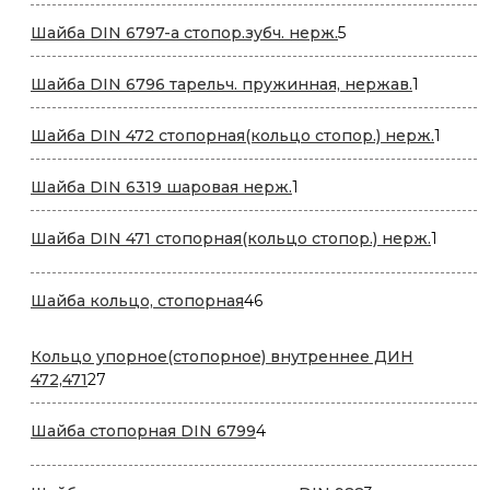
товаров
5
Шайба DIN 6797-a стопор.зубч. нерж.
5
товаров
1
Шайба DIN 6796 тарельч. пружинная, нержав.
1
товар
1
Шайба DIN 472 стопорная(кольцо стопор.) нерж.
1
товар
1
Шайба DIN 6319 шаровая нерж.
1
товар
1
Шайба DIN 471 стопорная(кольцо стопор.) нерж.
1
товар
46
Шайба кольцо, стопорная
46
товаров
Кольцо упорное(стопорное) внутреннее ДИН
27
472,471
27
товаров
4
Шайба стопорная DIN 6799
4
товара