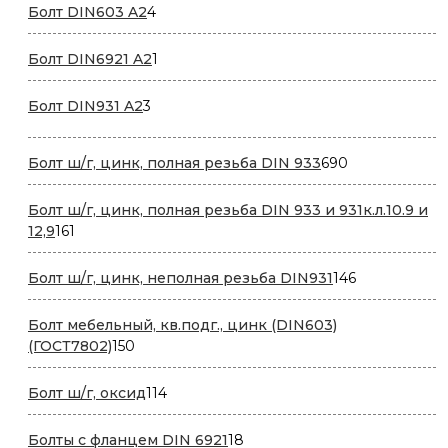
4
Болт DIN603 A2
4
товара
1
Болт DIN6921 A2
1
товар
3
Болт DIN931 A2
3
товара
690
Болт ш/г, цинк, полная резьба DIN 933
690
товаров
Болт ш/г, цинк, полная резьба DIN 933 и 931к.л.10.9 и
161
12,9
161
товар
146
Болт ш/г, цинк, неполная резьба DIN931
146
товаров
Болт мебельный, кв.подг., цинк (DIN603)
150
(ГОСТ7802)
150
товаров
114
Болт ш/г, оксид
114
товаров
18
Болты с фланцем DIN 6921
18