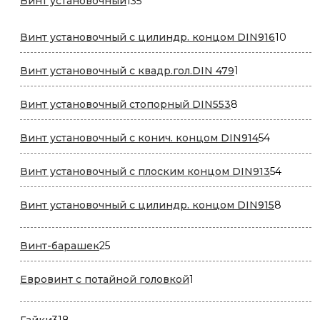
Винт установочный
135
товаров
10
Винт установочный с цилиндр. концом DIN916
10
товар
1
Винт установочный с квадр.гол.DIN 479
1
товар
8
Винт установочный стопорный DIN553
8
товаров
54
Винт установочный с конич. концом DIN914
54
товара
54
Винт установочный с плоским концом DIN913
54
товара
8
Винт установочный с цилиндр. концом DIN915
8
товаро
25
Винт-барашек
25
товаров
1
Евровинт с потайной головкой
1
товар
318
Гайки
318