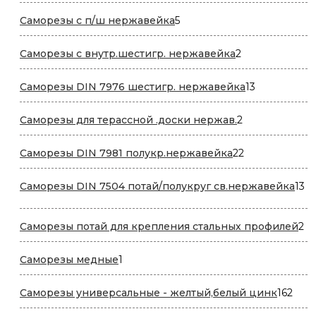
товаров
5
Саморезы с п/ш нержавейка
5
товаров
2
Саморезы с внутр.шестигр. нержавейка
2
товара
13
Саморезы DIN 7976 шестигр. нержавейка
13
товаров
2
Саморезы для терассной .доски нержав.
2
товара
22
Саморезы DIN 7981 полукр.нержавейка
22
товара
13
Саморезы DIN 7504 потай/полукруг св.нержавейка
13
то
2
Саморезы потай для крепления стальных профилей
2
то
1
Саморезы медные
1
товар
162
Саморезы универсальные - желтый,белый цинк
162
това