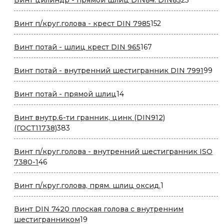
товаров
152
Винт п/круг.голова - крест DIN 7985
152
товара
167
Винт потай - шлиц крест DIN 965
167
товаров
99
Винт потай - внутренний шестигранник DIN 7991
99
то
14
Винт потай - прямой шлиц
14
товаров
Винт внутр.6-ти гранник, цинк (DIN912)
383
(ГОСТ11738)
383
товара
Винт п/круг.голова - внутренний шестигранник ISO
46
7380-1
46
товаров
1
Винт п/круг.голова, прям. шлиц оксид.
1
товар
Винт DIN 7420 плоская голова с внутренним
19
шестигранником
19