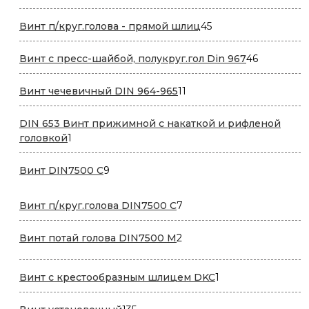
товаров
45
Винт п/круг.голова - прямой шлиц
45
товаров
46
Винт с пресс-шайбой, полукруг.гол Din 967
46
товаров
11
Винт чечевичный DIN 964-965
11
товаров
DIN 653 Винт прижимной с накаткой и рифленой
1
головкой
1
товар
9
Винт DIN7500 С
9
товаров
7
Винт п/круг.голова DIN7500 С
7
товаров
2
Винт потай голова DIN7500 М
2
товара
1
Винт с крестообразным шлицем DKC
1
товар
135