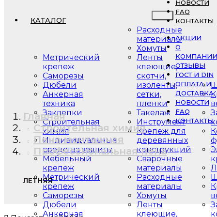
НОВОСТИ
FAQ
КАТАЛОГ
КОНТАКТЫ
Расходные
АКЦИИ
материалы
О
Хомуты
КОМПАНИ
Метрический
Ленты
ОТЗЫВЫ
крепеж
клеющие,
ГОСТ И DIN
Саморезы
скотчи,
ОПЛАТА И
Дюбели
изоленты,
Ш
ДОСТАВКА
Анкерная
сетки,
К
НОВОСТИ
техника
пленки
в
FAQ
Заклепки
Такелаж
З
Главная
КОНТАКТЫ
Строительная
Инструмент
к
Строительная химия
химия
Крепеж для
К
Пена монтажная
Индивидуальные
деревянных
ф
средства защиты
конструкций
Э
Профессиональная пена
Мебельный
Сварочные
к
крепеж
материалы
Л
Метрический
Расходные
Ш
ЛЕТНЯЯ
крепеж
материалы
К
Саморезы
Хомуты
в
Дюбели
Ленты
З
Анкерная
клеющие,
к