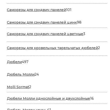
товаров
101
Саморезы для сэндвич панелей
101
товар
98
Саморезы для сэндвич панелей цинк
98
товаров
3
Саморезы для сэндвич панелей цветные
3
товара
2
Саморезы для кровельных тарельчатых дюбелей
2
товар
497
Дюбели
497
товаров
24
Дюбель Молли
24
товара
2
Molli Sormat
2
товара
16
Дюбели Молли однослойные и двухслойные
16
товаров
1
Дюбель Молли крюк-C
1