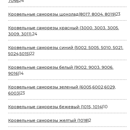
24
7046
24
товара
23
Кровельные саморезы шоколад(8017. 8004. 8019)
23
това
Кровельные саморезы красный (3000. 3003. 3005.
24
3009. 3011).
24
товара
Кровельные саморезы cиний (5002. 5005. 5010. 5021.
22
5024,5015)
22
товара
Кровельные саморезы белый (9002. 9003. 9006.
14
9016)
14
товаров
Кровельные саморезы зеленый (6005,6002,6029,
23
6003)
23
товара
10
Кровельные саморезы бежевый (1015, 1014)
10
товаров
2
Кровельные саморезы желтый (1018)
2
товара