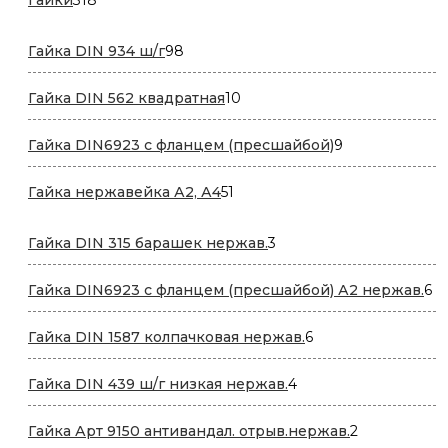
товаров
98
Гайка DIN 934 ш/г
98
товаров
10
Гайка DIN 562 квадратная
10
товаров
9
Гайка DIN6923 с фланцем (пресшайбой)
9
товаров
51
Гайка нержавейка А2, А4
51
товар
3
Гайка DIN 315 барашек нержав.
3
товара
6
Гайка DIN6923 с фланцем (пресшайбой) А2 нержав.
6
то
6
Гайка DIN 1587 колпачковая нержав.
6
товаров
4
Гайка DIN 439 ш/г низкая нержав.
4
товара
2
Гайка Арт 9150 антивандал. отрыв.нержав.
2