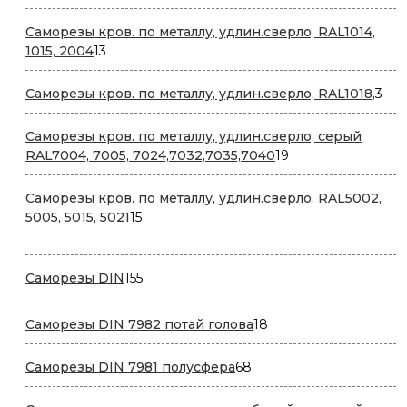
товаров
Саморезы кров. по металлу, удлин.сверло, RAL1014,
13
1015, 2004
13
товаров
3
Саморезы кров. по металлу, удлин.сверло, RAL1018,
3
тов
Саморезы кров. по металлу, удлин.сверло, серый
19
RAL7004, 7005, 7024,7032,7035,7040
19
товаров
Саморезы кров. по металлу, удлин.сверло, RAL5002,
15
5005, 5015, 5021
15
товаров
155
Саморезы DIN
155
товаров
18
Саморезы DIN 7982 потай голова
18
товаров
68
Саморезы DIN 7981 полусфера
68
товаров