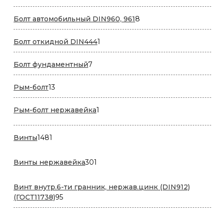
товаров
8
Болт автомобильный DIN960, 961
8
товаров
1
Болт откидной DIN444
1
товар
7
Болт фундаментный
7
товаров
13
Рым-болт
13
товаров
1
Рым-болт нержавейка
1
товар
1481
Винты
1481
товар
301
Винты нержавейка
301
товар
Винт внутр.6-ти гранник, нержав.цинк (DIN912)
95
(ГОСТ11738)
95
товаров