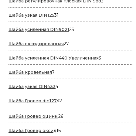
3
Шайба регулировочная плоская DIN 988
3
товара
31
Шайба узкая DIN125
31
товар
25
Шайба усиленная DIN9021
25
товаров
27
Шайба оксидированная
27
товаров
3
Шайба усиленная DIN440 Увеличенная
3
товара
7
Шайба кровельная
7
товаров
4
Шайба узкая DIN433
4
товара
42
Шайба Гровер din127
42
товара
26
Шайба Гровер оцинк.
26
товаров
16
Шайба Гровер оксид
16