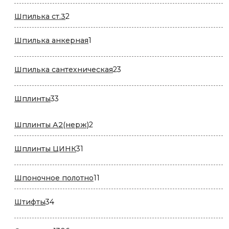
товар
2
Шпилька ст.3
2
товара
1
Шпилька анкерная
1
товар
23
Шпилька сантехническая
23
товара
33
Шплинты
33
товара
2
Шплинты А2(нерж)
2
товара
31
Шплинты ЦИНК
31
товар
11
Шпоночное полотно
11
товаров
34
Штифты
34
товара