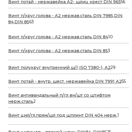
56
Винт потай - нержавейка А2- шлиц крест DIN 965
56
то
Винт п/круг.голова - А2 нержав.сталь DIN 7985,DIN
63
84,DIN 85
63
товара
10
Винт п/круг.голова - А2 нержав.сталь DIN 84
10
товаров
3
Винт п/круг.голова - А2 нержав.сталь DIN 85
3
товара
29
Винт полукруг внутренний ш/г,ISO 7380-1, А2
29
товаро
55
Винт потай - внутр. шест. нержавейка DIN 7991 А2
55
то
Винт антивандальный п/гл вн/шт со штифтом
2
нерж.сталь
2
товара
1
Винт цил/гл.прям/шл под шплинт DIN 404 нерж.
1
товар
25
Винт цилиндр - прямой шлиц DIN84. DIN85
25