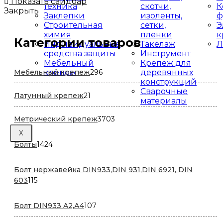
Показать сайдбар
техника
скотчи,
К
Закрыть
Заклепки
изоленты,
ф
Строительная
сетки,
Э
химия
пленки
к
Категории товаров
Индивидуальные
Такелаж
Л
средства защиты
Инструмент
Мебельный
Крепеж для
296
Мебельный крепеж
296
крепеж
деревянных
конструкций
товаров
Сварочные
21
Латунный крепеж
21
материалы
товар
3703
Метрический крепеж
3703
товара
X
1424
Болты
1424
товара
Болт нержавейка DIN933,DIN 931,DIN 6921, DIN
115
603
115
товаров
107
Болт DIN933 A2,А4
107
товаров