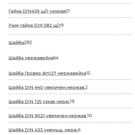
товара
21
Гайка DIN439 ш/г низкая
21
товар
9
Рым-гайка DIN 582 ш/г
9
товаров
292
Шайбы
292
товара
64
Шайба нержавейка
64
товара
15
Шайба Гровер din127 нержавейка
15
товаров
2
Шайба DIN 440 увеличен.нержав.
2
товара
19
Шайба DIN 125 узкая нерж.
19
товаров
10
Шайба DIN 9021 увеличен.нержав.
10
товаров
6
Шайба DIN 433 уменьш. нерж.
6