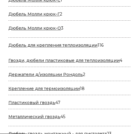
товар
2
Дюбель Молли крюк-Г
2
товара
3
Дюбель Молли крюк-О
3
товара
116
Дюбель для крепления теплоизоляции
116
товаров
4
Гвозди, дюбели пластиковые для теплоизоляции
4
това
2
Держатели д/изоляции Рондоль
2
товара
18
Крепление для термоизоляции
18
товаров
47
Пластиковый гвоздь
47
товаров
45
Металлический гвоздь
45
товаров
23
Дюбель гвоздь монтажный - для пистолета
23