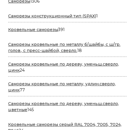
1306
Саморезы
1306
товаров
1
Саморезы конструкционный тип (SPAX)
1
товар
391
Кровельные саморезы
391
товар
Саморезы кровельные по металлу б/шайбы, с ш/гр.
18
голов., с пресс-шайбой, сверло.
18
товаров
Саморезы кровельные по дереву, уменьш.сверло,
24
цинк
24
товара
Саморезы кровельные по металлу, удлин.сверло,
77
цинк
77
товаров
Саморезы кровельные по дереву, уменьш.сверло,
145
цветные
145
товаров
Кровельные саморезы серый RAL 7004, 7005, 7024,