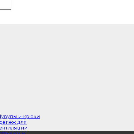
урупы и крюки
репеж для
ентиляции
аглушки и