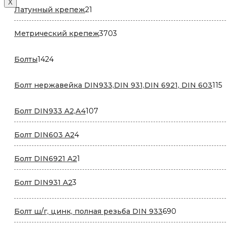
X
21
Латунный крепеж
21
товар
3703
Метрический крепеж
3703
товара
1424
Болты
1424
товара
1
Болт нержавейка DIN933,DIN 931,DIN 6921, DIN 603
115
т
107
Болт DIN933 A2,А4
107
товаров
4
Болт DIN603 A2
4
товара
1
Болт DIN6921 A2
1
товар
3
Болт DIN931 A2
3
товара
690
Болт ш/г, цинк, полная резьба DIN 933
690
товаров