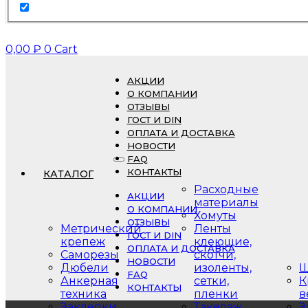
0,00
₽
0
Cart
АКЦИИ
О КОМПАНИИ
ОТЗЫВЫ
ГОСТ И DIN
ОПЛАТА И ДОСТАВКА
НОВОСТИ
FAQ
КОНТАКТЫ
КАТАЛОГ
Расходные
АКЦИИ
материалы
О КОМПАНИИ
Хомуты
ОТЗЫВЫ
Метрический
Ленты
ГОСТ И DIN
крепеж
клеющие,
ОПЛАТА И ДОСТАВКА
Саморезы
скотчи,
НОВОСТИ
Дюбели
изоленты,
Ш
FAQ
Анкерная
сетки,
К
КОНТАКТЫ
техника
пленки
в
Заклепки
Такелаж
З