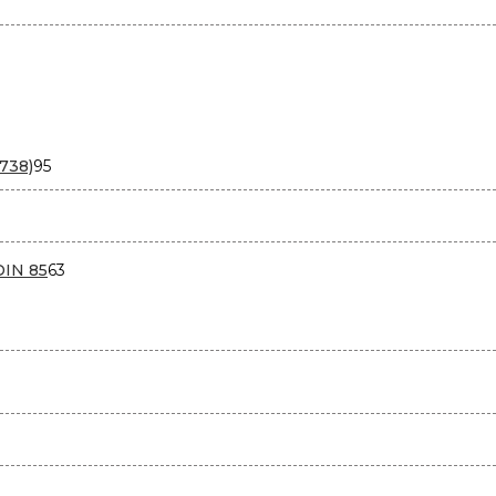
95
738)
95
товаров
варов
63
DIN 85
63
товара
в