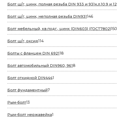
Болт ш/г, цинк, полная резьба DIN 933 и 931к.л.10.9 и 12
146
Болт ш/г, цинк, неполная резьба DIN931
146
товаров
Болт мебельный, кв.подг., цинк (DIN603) (ГОСТ7802)
150
114
Болт ш/г, оксид
114
товаров
18
Болты с фланцем DIN 6921
18
товаров
8
Болт автомобильный DIN960, 961
8
товаров
1
Болт откидной DIN444
1
товар
7
Болт фундаментный
7
товаров
13
Рым-болт
13
товаров
1
Рым-болт нержавейка
1