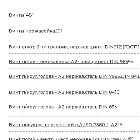
товар
1481
Винты
1481
товар
301
Винты нержавейка
301
товар
Винт внутр.6-ти гранник, нержав.цинк (DIN912)(ГОСТ11
56
Винт потай - нержавейка А2- шлиц крест DIN 965
56
то
Винт п/круг.голова - А2 нержав.сталь DIN 7985,DIN 84,
10
Винт п/круг.голова - А2 нержав.сталь DIN 84
10
товаров
3
Винт п/круг.голова - А2 нержав.сталь DIN 85
3
товара
29
Винт полукруг внутренний ш/г,ISO 7380-1, А2
29
товаро
55
Винт потай - внутр. шест. нержавейка DIN 7991 А2
55