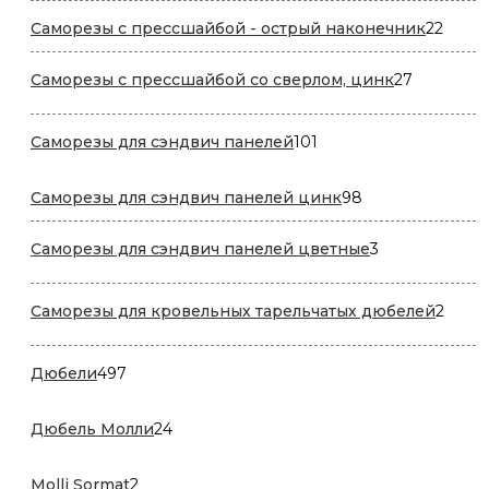
22
Саморезы с прессшайбой - острый наконечник
22
товар
27
Саморезы с прессшайбой со сверлом, цинк
27
товаров
101
Саморезы для сэндвич панелей
101
товар
98
Саморезы для сэндвич панелей цинк
98
товаров
3
Саморезы для сэндвич панелей цветные
3
товара
2
Саморезы для кровельных тарельчатых дюбелей
2
товар
497
Дюбели
497
товаров
24
Дюбель Молли
24
товара
2
Molli Sormat
2