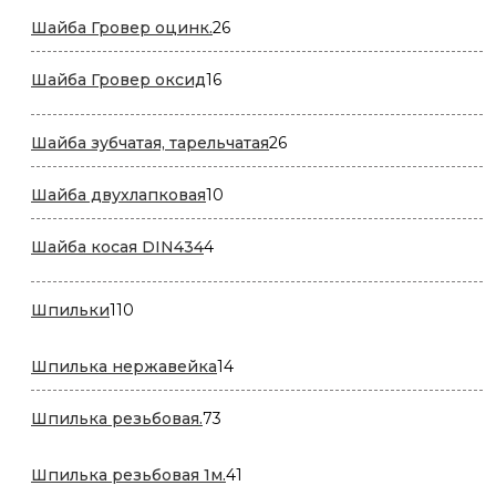
26
Шайба Гровер оцинк.
26
товаров
16
Шайба Гровер оксид
16
товаров
26
Шайба зубчатая, тарельчатая
26
товаров
10
Шайба двухлапковая
10
товаров
4
Шайба косая DIN434
4
товара
110
Шпильки
110
товаров
14
Шпилька нержавейка
14
товаров
73
Шпилька резьбовая.
73
товара
41
Шпилька резьбовая 1м.
41