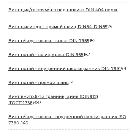
товара
1
Винт цил/гл.прям/шл под шплинт DIN 404 нерж.
1
товар
25
Винт цилиндр - прямой шлиц DIN84. DIN85
25
товаров
152
Винт п/круг.голова - крест DIN 7985
152
товара
167
Винт потай - шлиц крест DIN 965
167
товаров
99
Винт потай - внутренний шестигранник DIN 7991
99
то
14
Винт потай - прямой шлиц
14
товаров
Винт внутр.6-ти гранник, цинк (DIN912)
383
(ГОСТ11738)
383
товара
Винт п/круг.голова - внутренний шестигранник ISO
46
7380-1
46
товаров