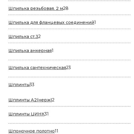
товар
28
Шпилька резьбовая. 2 м
28
товаров
1
Шпилька для фланцевых соединений
1
товар
2
Шпилька ст.3
2
товара
1
Шпилька анкерная
1
товар
23
Шпилька сантехническая
23
товара
33
Шплинты
33
товара
2
Шплинты А2(нерж)
2
товара
31
Шплинты ЦИНК
31
товар
11
Шпоночное полотно
11