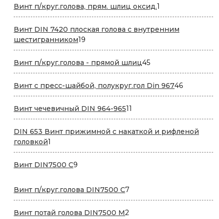
1
Винт п/круг.голова, прям. шлиц оксид.
1
товар
Винт DIN 7420 плоская голова с внутренним
19
шестигранником
19
товаров
45
Винт п/круг.голова - прямой шлиц
45
товаров
46
Винт с пресс-шайбой, полукруг.гол Din 967
46
товаров
11
Винт чечевичный DIN 964-965
11
товаров
DIN 653 Винт прижимной с накаткой и рифленой
1
головкой
1
товар
9
Винт DIN7500 С
9
товаров
7
Винт п/круг.голова DIN7500 С
7
товаров
2
Винт потай голова DIN7500 М
2