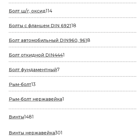
товаров
114
Болт ш/г, оксид
114
товаров
18
Болты с фланцем DIN 6921
18
товаров
8
Болт автомобильный DIN960, 961
8
товаров
1
Болт откидной DIN444
1
товар
7
Болт фундаментный
7
товаров
13
Рым-болт
13
товаров
1
Рым-болт нержавейка
1
товар
1481
Винты
1481
товар
301
Винты нержавейка
301
товар