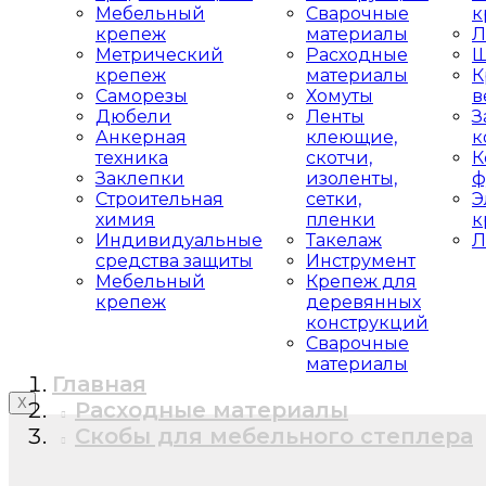
Мебельный
Сварочные
к
крепеж
материалы
Л
Метрический
Расходные
Ш
крепеж
материалы
К
Саморезы
Хомуты
в
Дюбели
Ленты
З
Анкерная
клеющие,
к
техника
скотчи,
К
Заклепки
изоленты,
ф
Строительная
сетки,
Э
химия
пленки
к
Индивидуальные
Такелаж
Л
средства защиты
Инструмент
Мебельный
Крепеж для
крепеж
деревянных
конструкций
Сварочные
материалы
Главная
X
Расходные материалы
Скобы для мебельного степлера