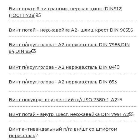
Винт внутр.6-ти гранник, нержав.цинк (DIN912)
95
(ГОСТ11738)
95
товаров
56
Винт потай - нержавейка А2- шлиц крест DIN 965
56
то
Винт п/круг.голова - А2 нержав.сталь DIN 7985,DIN
63
84,DIN 85
63
товара
10
Винт п/круг.голова - А2 нержав.сталь DIN 84
10
товаров
3
Винт п/круг.голова - А2 нержав.сталь DIN 85
3
товара
29
Винт полукруг внутренний ш/г,ISO 7380-1, А2
29
товаро
55
Винт потай - внутр. шест. нержавейка DIN 7991 А2
55
то
Винт антивандальный п/гл вн/шт со штифтом
2
нерж.сталь
2