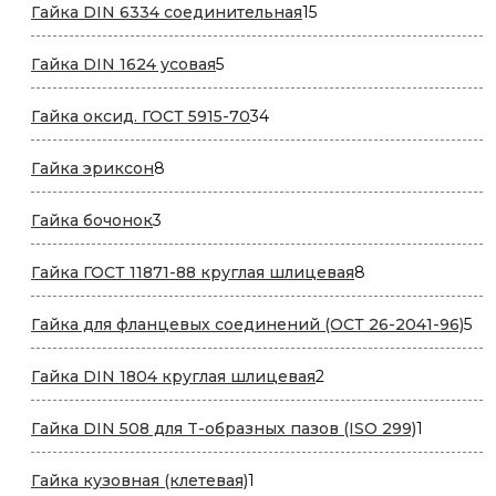
15
Гайка DIN 6334 соединительная
15
товаров
5
Гайка DIN 1624 усовая
5
товаров
34
Гайка оксид. ГОСТ 5915-70
34
товара
8
Гайка эриксон
8
товаров
3
Гайка бочонок
3
товара
8
Гайка ГОСТ 11871-88 круглая шлицевая
8
товаров
5
Гайка для фланцевых соединений (ОСТ 26-2041-96)
5
то
2
Гайка DIN 1804 круглая шлицевая
2
товара
1
Гайка DIN 508 для T-образных пазов (ISO 299)
1
товар
1
Гайка кузовная (клетевая)
1