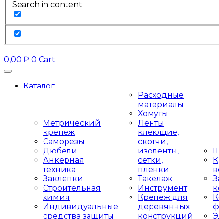
Search in content
0,00
₽
0
Cart
Каталог
Расходные
материалы
Хомуты
Метрический
Ленты
крепеж
клеющие,
Саморезы
скотчи,
Дюбели
изоленты,
Ш
Анкерная
сетки,
К
техника
пленки
в
Заклепки
Такелаж
З
Строительная
Инструмент
к
химия
Крепеж для
К
Индивидуальные
деревянных
ф
средства защиты
конструкций
Э