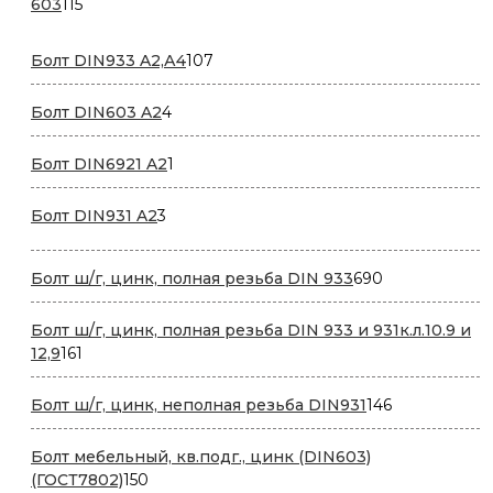
115
603
115
товаров
107
Болт DIN933 A2,А4
107
товаров
4
Болт DIN603 A2
4
товара
1
Болт DIN6921 A2
1
товар
3
Болт DIN931 A2
3
товара
690
Болт ш/г, цинк, полная резьба DIN 933
690
товаров
Болт ш/г, цинк, полная резьба DIN 933 и 931к.л.10.9 и
161
12,9
161
товар
146
Болт ш/г, цинк, неполная резьба DIN931
146
товаров
Болт мебельный, кв.подг., цинк (DIN603)
150
(ГОСТ7802)
150