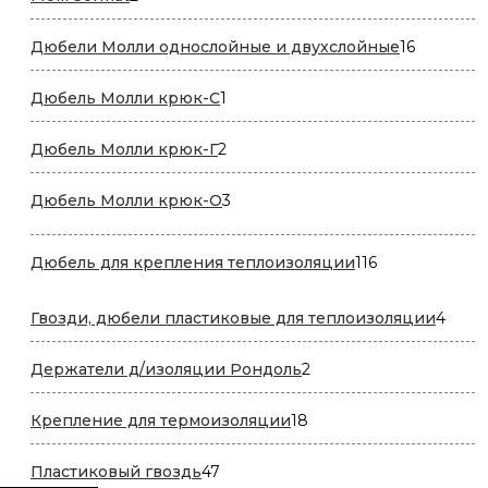
товара
16
Дюбели Молли однослойные и двухслойные
16
товаров
1
Дюбель Молли крюк-C
1
товар
2
Дюбель Молли крюк-Г
2
товара
3
Дюбель Молли крюк-О
3
товара
116
Дюбель для крепления теплоизоляции
116
товаров
4
Гвозди, дюбели пластиковые для теплоизоляции
4
това
2
Держатели д/изоляции Рондоль
2
товара
18
Крепление для термоизоляции
18
товаров
47
Пластиковый гвоздь
47