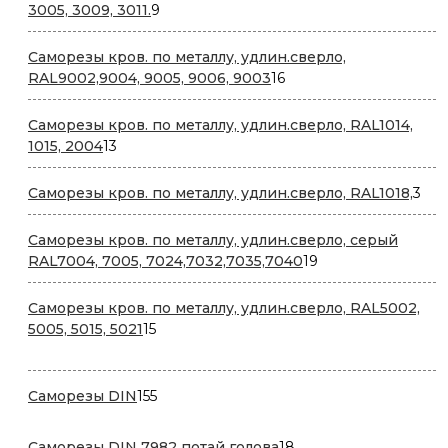
9
3005, 3009, 3011.
9
товаров
Саморезы кров. по металлу, удлин.сверло,
16
RAL9002,9004, 9005, 9006, 9003
16
товаров
Саморезы кров. по металлу, удлин.сверло, RAL1014,
13
1015, 2004
13
товаров
3
Саморезы кров. по металлу, удлин.сверло, RAL1018,
3
тов
Саморезы кров. по металлу, удлин.сверло, серый
19
RAL7004, 7005, 7024,7032,7035,7040
19
товаров
Саморезы кров. по металлу, удлин.сверло, RAL5002,
15
5005, 5015, 5021
15
товаров
155
Саморезы DIN
155
товаров
18
Саморезы DIN 7982 потай голова
18