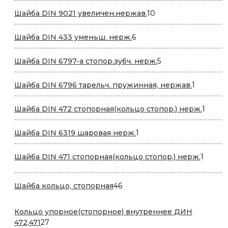
10
Шайба DIN 9021 увеличен.нержав.
10
товаров
6
Шайба DIN 433 уменьш. нерж.
6
товаров
5
Шайба DIN 6797-a стопор.зубч. нерж.
5
товаров
1
Шайба DIN 6796 тарельч. пружинная, нержав.
1
товар
1
Шайба DIN 472 стопорная(кольцо стопор.) нерж.
1
товар
1
Шайба DIN 6319 шаровая нерж.
1
товар
1
Шайба DIN 471 стопорная(кольцо стопор.) нерж.
1
товар
46
Шайба кольцо, стопорная
46
товаров
Кольцо упорное(стопорное) внутреннее ДИН
27
472,471
27