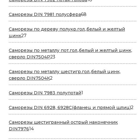
товаров
68
Саморезы DIN 7981 полусфера
68
товаров
Саморезы по дереву полукр.гол.,белый и желтый
27
цинк
27
товаров
Саморезы по металлу пот.гол.,белый и желтый цинк,
23
сверло DIN7504P
23
товара
Саморезы по металлу шестигр.гол.,белый цинк,
2
сверло DIN7504К
2
товара
1
Саморезы DIN 7983 полупотай
1
товар
2
Саморезы DIN 6928, 6928С(фланец и прямой шлиц)
2
то
Саморезы шестигранный острый наконечник
14
DIN7976
14
товаров