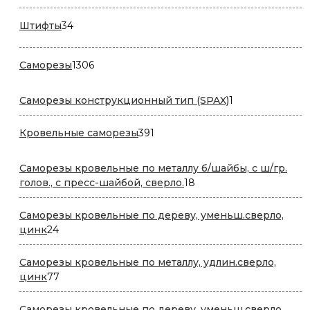
товаров
34
Штифты
34
товара
1306
Саморезы
1306
товаров
1
Саморезы конструкционный тип (SPAX)
1
товар
391
Кровельные саморезы
391
товар
Саморезы кровельные по металлу б/шайбы, с ш/гр.
18
голов., с пресс-шайбой, сверло.
18
товаров
Саморезы кровельные по дереву, уменьш.сверло,
24
цинк
24
товара
Саморезы кровельные по металлу, удлин.сверло,
77
цинк
77
товаров
Саморезы кровельные по дереву, уменьш.сверло,