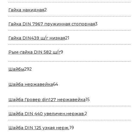
товар
2
Гайка накидная
2
товара
3
Гайка DIN 7967 пружинная стопорная
3
товара
21
Гайка DIN439 ш/г низкая
21
товар
9
Рым-гайка DIN 582 ш/г
9
товаров
292
Шайбы
292
товара
64
Шайба нержавейка
64
товара
15
Шайба Гровер din127 нержавейка
15
товаров
2
Шайба DIN 440 увеличен.нержав.
2
товара
19
Шайба DIN 125 узкая нерж.
19
товаров