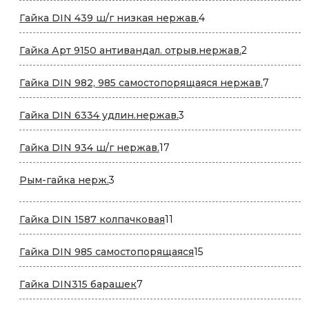
4
Гайка DIN 439 ш/г низкая нержав.
4
товара
2
Гайка Арт 9150 антивандал. отрыв.нержав.
2
товара
7
Гайка DIN 982, 985 самостопорящаяся нержав.
7
товаров
3
Гайка DIN 6334 удлин.нержав.
3
товара
17
Гайка DIN 934 ш/г нержав.
17
товаров
3
Рым-гайка нерж.
3
товара
11
Гайка DIN 1587 колпачковая
11
товаров
15
Гайка DIN 985 самостопорящаяся
15
товаров
7
Гайка DIN315 барашек
7
товаров