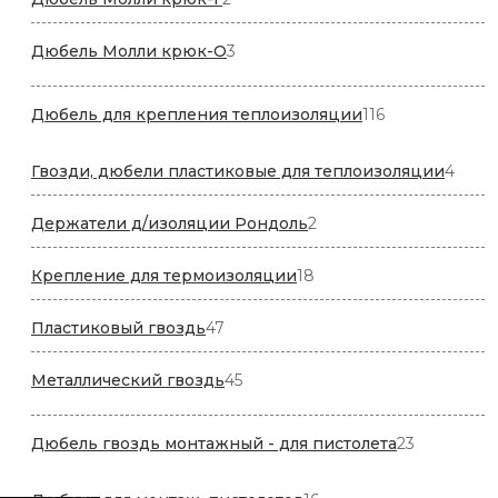
товара
3
Дюбель Молли крюк-О
3
товара
116
Дюбель для крепления теплоизоляции
116
товаров
4
Гвозди, дюбели пластиковые для теплоизоляции
4
това
2
Держатели д/изоляции Рондоль
2
товара
18
Крепление для термоизоляции
18
товаров
47
Пластиковый гвоздь
47
товаров
45
Металлический гвоздь
45
товаров
23
Дюбель гвоздь монтажный - для пистолета
23
товара