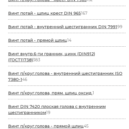
товара
167
Винт потай - шлиц крест DIN 965
167
товаров
99
Винт потай - внутренний шестигранник DIN 7991
99
то
14
Винт потай - прямой шлиц
14
товаров
Винт внутр.6-ти гранник, цинк (DIN912)
383
(ГОСТ11738)
383
товара
Винт п/круг.голова - внутренний шестигранник ISO
46
7380-1
46
товаров
1
Винт п/круг.голова, прям. шлиц оксид.
1
товар
Винт DIN 7420 плоская голова с внутренним
19
шестигранником
19
товаров
45
Винт п/круг.голова - прямой шлиц
45