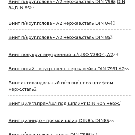
Винт п/круг.голова - А2 нержав.сталь DIN 7985,DIN
63
84,DIN 85
63
товара
10
Винт п/круг.голова - А2 нержав.сталь DIN 84
10
товаров
3
Винт п/круг.голова - А2 нержав.сталь DIN 85
3
товара
29
Винт полукруг внутренний ш/г,ISO 7380-1, А2
29
товаро
55
Винт потай - внутр. шест. нержавейка DIN 7991 А2
55
то
Винт антивандальный п/гл вн/шт со штифтом
2
нерж.сталь
2
товара
1
Винт цил/гл.прям/шл под шплинт DIN 404 нерж.
1
товар
25
Винт цилиндр - прямой шлиц DIN84. DIN85
25
товаров
152
Винт п/круг.голова - крест DIN 7985
152