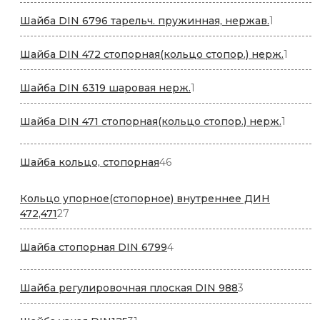
товаров
1
Шайба DIN 6796 тарельч. пружинная, нержав.
1
товар
1
Шайба DIN 472 стопорная(кольцо стопор.) нерж.
1
товар
1
Шайба DIN 6319 шаровая нерж.
1
товар
1
Шайба DIN 471 стопорная(кольцо стопор.) нерж.
1
товар
46
Шайба кольцо, стопорная
46
товаров
Кольцо упорное(стопорное) внутреннее ДИН
27
472,471
27
товаров
4
Шайба стопорная DIN 6799
4
товара
3
Шайба регулировочная плоская DIN 988
3
товара