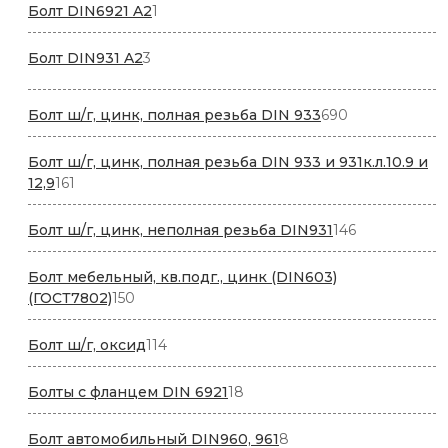
1
Болт DIN6921 A2
1
товар
3
Болт DIN931 A2
3
товара
690
Болт ш/г, цинк, полная резьба DIN 933
690
товаров
Болт ш/г, цинк, полная резьба DIN 933 и 931к.л.10.9 и
161
12,9
161
товар
146
Болт ш/г, цинк, неполная резьба DIN931
146
товаров
Болт мебельный, кв.подг., цинк (DIN603)
150
(ГОСТ7802)
150
товаров
114
Болт ш/г, оксид
114
товаров
18
Болты с фланцем DIN 6921
18
товаров
8
Болт автомобильный DIN960, 961
8