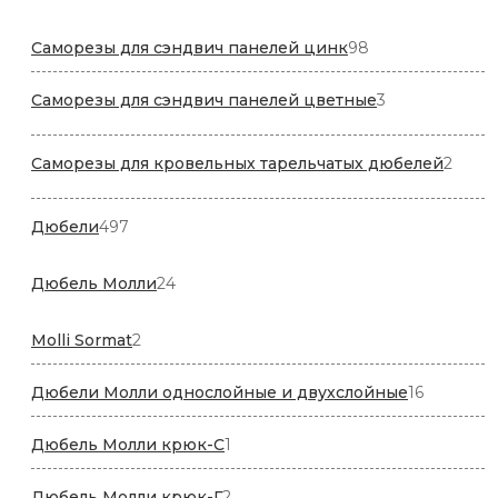
товар
98
Саморезы для сэндвич панелей цинк
98
товаров
3
Саморезы для сэндвич панелей цветные
3
товара
2
Саморезы для кровельных тарельчатых дюбелей
2
товар
497
Дюбели
497
товаров
24
Дюбель Молли
24
товара
2
Molli Sormat
2
товара
16
Дюбели Молли однослойные и двухслойные
16
товаров
1
Дюбель Молли крюк-C
1
товар
2
Дюбель Молли крюк-Г
2