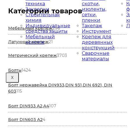
техника
скотчи,
К
Заклепки
изоленты,
ф
Категории товаров
Строительная
сетки,
Э
химия
пленки
к
Индивидуальные
Такелаж
Л
296
Мебельный крепеж
296
средства защиты
Инструмент
товаров
Мебельный
Крепеж для
21
Латунный крепеж
21
крепеж
деревянных
товар
конструкций
Сварочные
3703
Метрический крепеж
3703
материалы
товара
1424
Болты
1424
товара
X
Болт нержавейка DIN933,DIN 931,DIN 6921, DIN
115
603
115
товаров
107
Болт DIN933 A2,А4
107
товаров
4
Болт DIN603 A2
4
товара