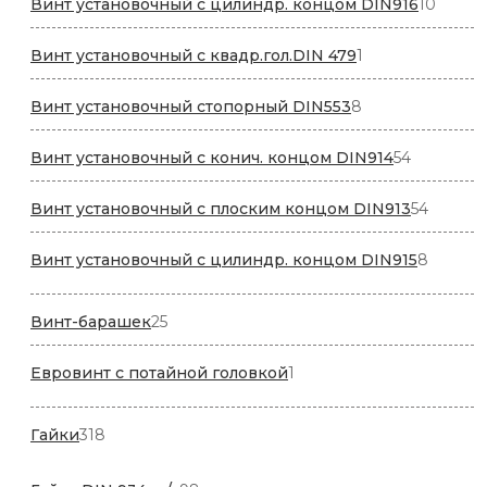
10
Винт установочный с цилиндр. концом DIN916
10
товар
1
Винт установочный с квадр.гол.DIN 479
1
товар
8
Винт установочный стопорный DIN553
8
товаров
54
Винт установочный с конич. концом DIN914
54
товара
54
Винт установочный с плоским концом DIN913
54
товара
8
Винт установочный с цилиндр. концом DIN915
8
товаро
25
Винт-барашек
25
товаров
1
Евровинт с потайной головкой
1
товар
318
Гайки
318
товаров