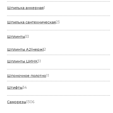
товара
1
Шпилька анкерная
1
товар
23
Шпилька сантехническая
23
товара
33
Шплинты
33
товара
2
Шплинты А2(нерж)
2
товара
31
Шплинты ЦИНК
31
товар
11
Шпоночное полотно
11
товаров
34
Штифты
34
товара
1306
Саморезы
1306
товаров