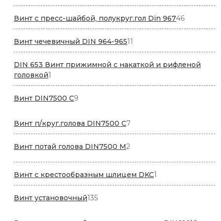
товаров
46
Винт с пресс-шайбой, полукруг.гол Din 967
46
товаров
11
Винт чечевичный DIN 964-965
11
товаров
DIN 653 Винт прижимной с накаткой и рифленой
1
головкой
1
товар
9
Винт DIN7500 С
9
товаров
7
Винт п/круг.голова DIN7500 С
7
товаров
2
Винт потай голова DIN7500 М
2
товара
1
Винт с крестообразным шлицем DKC
1
товар
135
Винт установочный
135
товаров