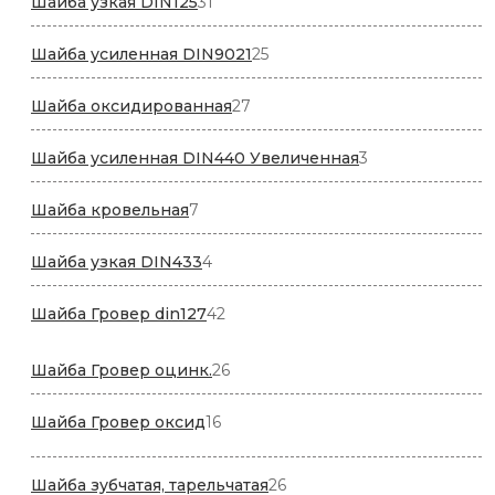
31
Шайба узкая DIN125
31
товар
25
Шайба усиленная DIN9021
25
товаров
27
Шайба оксидированная
27
товаров
3
Шайба усиленная DIN440 Увеличенная
3
товара
7
Шайба кровельная
7
товаров
4
Шайба узкая DIN433
4
товара
42
Шайба Гровер din127
42
товара
26
Шайба Гровер оцинк.
26
товаров
16
Шайба Гровер оксид
16
товаров
26
Шайба зубчатая, тарельчатая
26