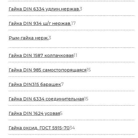
товаров
3
Гайка DIN 6334 удлин.нержав.
3
товара
17
Гайка DIN 934 ш/г нержав.
17
товаров
3
Рым-гайка нерж.
3
товара
11
Гайка DIN 1587 колпачковая
11
товаров
15
Гайка DIN 985 самостопорящаяся
15
товаров
7
Гайка DIN315 барашек
7
товаров
15
Гайка DIN 6334 соединительная
15
товаров
5
Гайка DIN 1624 усовая
5
товаров
34
Гайка оксид. ГОСТ 5915-70
34
товара