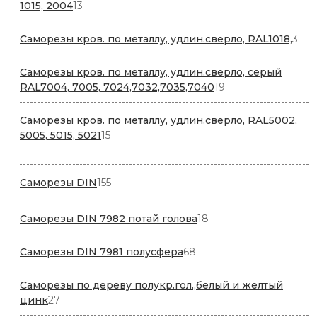
13
1015, 2004
13
товаров
3
Саморезы кров. по металлу, удлин.сверло, RAL1018,
3
тов
Саморезы кров. по металлу, удлин.сверло, серый
19
RAL7004, 7005, 7024,7032,7035,7040
19
товаров
Саморезы кров. по металлу, удлин.сверло, RAL5002,
15
5005, 5015, 5021
15
товаров
155
Саморезы DIN
155
товаров
18
Саморезы DIN 7982 потай голова
18
товаров
68
Саморезы DIN 7981 полусфера
68
товаров
Саморезы по дереву полукр.гол.,белый и желтый
27
цинк
27
товаров