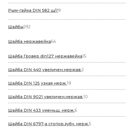
товар
9
Рым-гайка DIN 582 ш/г
9
товаров
292
Шайбы
292
товара
64
Шайба нержавейка
64
товара
15
Шайба Гровер din127 нержавейка
15
товаров
2
Шайба DIN 440 увеличен.нержав.
2
товара
19
Шайба DIN 125 узкая нерж.
19
товаров
10
Шайба DIN 9021 увеличен.нержав.
10
товаров
6
Шайба DIN 433 уменьш. нерж.
6
товаров
5
Шайба DIN 6797-a стопор.зубч. нерж.
5