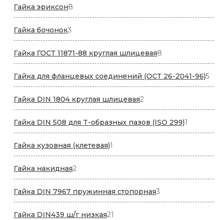
8
Гайка эриксон
8
товаров
3
Гайка бочонок
3
товара
8
Гайка ГОСТ 11871-88 круглая шлицевая
8
товаров
5
Гайка для фланцевых соединений (ОСТ 26-2041-96)
5
то
2
Гайка DIN 1804 круглая шлицевая
2
товара
1
Гайка DIN 508 для T-образных пазов (ISO 299)
1
товар
1
Гайка кузовная (клетевая)
1
товар
2
Гайка накидная
2
товара
3
Гайка DIN 7967 пружинная стопорная
3
товара
21
Гайка DIN439 ш/г низкая
21