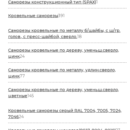
1
Саморезы конструкционный тип (SPAX)
1
товар
391
Кровельные саморезы
391
товар
Саморезы кровельные по металлу б/шайбы, с ш/гр.
18
голов., с пресс-шайбой, сверло.
18
товаров
Саморезы кровельные по дереву, уменьш.сверло,
24
цинк
24
товара
Саморезы кровельные по металлу, удлин.сверло,
77
цинк
77
товаров
Саморезы кровельные по дереву, уменьш.сверло,
145
цветные
145
товаров
Кровельные саморезы серый RAL 7004, 7005, 7024,
24
7046
24
товара
23