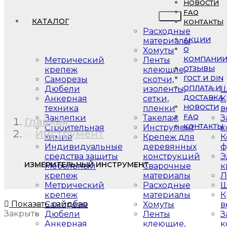
НОВОСТИ
FAQ
КАТАЛОГ
КОНТАКТЫ
Расходные
АКЦИИ
материалы
О
Хомуты
КОМПАНИ
Метрический
Ленты
ОТЗЫВЫ
крепеж
клеющие,
ГОСТ И DIN
Саморезы
скотчи,
ОПЛАТА И
Дюбели
изоленты,
Ш
ДОСТАВКА
Анкерная
сетки,
К
НОВОСТИ
техника
пленки
в
FAQ
Заклепки
Такелаж
З
Главная
КОНТАКТЫ
Строительная
Инструмент
к
Инструмент
химия
Крепеж для
К
Индивидуальные
деревянных
ф
средства защиты
конструкций
Э
ИЗМЕРИТЕЛЬНЫЙ ИНСТРУМЕНТ
Мебельный
Сварочные
к
крепеж
материалы
Л
Метрический
Расходные
Ш
крепеж
материалы
К
Показать сайдбар
Саморезы
Хомуты
в
Закрыть
Дюбели
Ленты
З
Анкерная
клеющие,
к