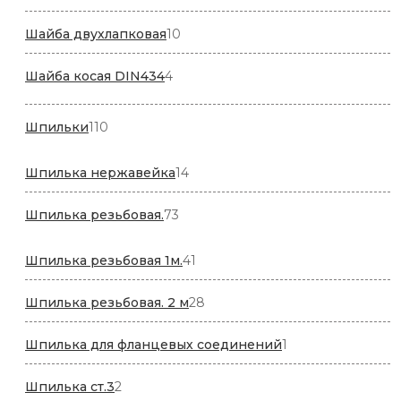
товаров
10
Шайба двухлапковая
10
товаров
4
Шайба косая DIN434
4
товара
110
Шпильки
110
товаров
14
Шпилька нержавейка
14
товаров
73
Шпилька резьбовая.
73
товара
41
Шпилька резьбовая 1м.
41
товар
28
Шпилька резьбовая. 2 м
28
товаров
1
Шпилька для фланцевых соединений
1
товар
2
Шпилька ст.3
2