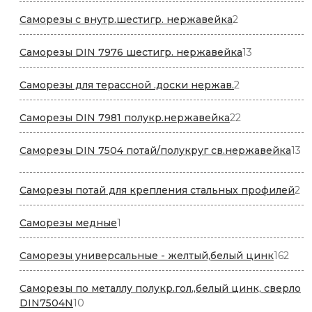
товаров
2
Саморезы с внутр.шестигр. нержавейка
2
товара
13
Саморезы DIN 7976 шестигр. нержавейка
13
товаров
2
Саморезы для терассной .доски нержав.
2
товара
22
Саморезы DIN 7981 полукр.нержавейка
22
товара
13
Саморезы DIN 7504 потай/полукруг св.нержавейка
13
то
2
Саморезы потай для крепления стальных профилей
2
то
1
Саморезы медные
1
товар
162
Саморезы универсальные - желтый,белый цинк
162
това
Саморезы по металлу полукр.гол.,белый цинк, сверло
10
DIN7504N
10