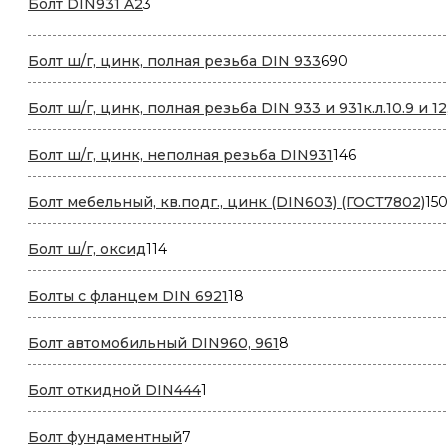
3
Болт DIN931 A2
3
товара
690
Болт ш/г, цинк, полная резьба DIN 933
690
товаров
Болт ш/г, цинк, полная резьба DIN 933 и 931к.л.10.9 и 12
146
Болт ш/г, цинк, неполная резьба DIN931
146
товаров
Болт мебельный, кв.подг., цинк (DIN603) (ГОСТ7802)
150
114
Болт ш/г, оксид
114
товаров
18
Болты с фланцем DIN 6921
18
товаров
8
Болт автомобильный DIN960, 961
8
товаров
1
Болт откидной DIN444
1
товар
7
Болт фундаментный
7