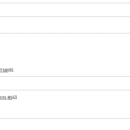
95
738)
95
товаров
варов
63
DIN 85
63
товара