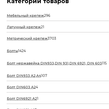
Категории товаров
296
Мебельный крепеж
296
товаров
21
Латунный крепеж
21
товар
3703
Метрический крепеж
3703
товара
1424
Болты
1424
товара
1
Болт нержавейка DIN933,DIN 931,DIN 6921, DIN 603
115
т
107
Болт DIN933 A2,А4
107
товаров
4
Болт DIN603 A2
4
товара
1
Болт DIN6921 A2
1
товар