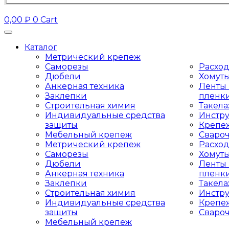
0,00
₽
0
Cart
Каталог
Метрический крепеж
Саморезы
Расхо
Дюбели
Хомут
Анкерная техника
Ленты 
Заклепки
пленк
Строительная химия
Такел
Индивидуальные средства
Инстр
защиты
Крепе
Мебельный крепеж
Сваро
Метрический крепеж
Расхо
Саморезы
Хомут
Дюбели
Ленты 
Анкерная техника
пленк
Заклепки
Такел
Строительная химия
Инстр
Индивидуальные средства
Крепе
защиты
Сваро
Мебельный крепеж