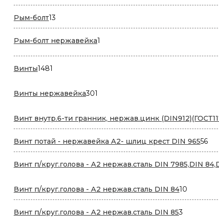
товаров
13
Рым-болт
13
товаров
1
Рым-болт нержавейка
1
товар
1481
Винты
1481
товар
301
Винты нержавейка
301
товар
Винт внутр.6-ти гранник, нержав.цинк (DIN912)(ГОСТ11
56
Винт потай - нержавейка А2- шлиц крест DIN 965
56
то
Винт п/круг.голова - А2 нержав.сталь DIN 7985,DIN 84,
10
Винт п/круг.голова - А2 нержав.сталь DIN 84
10
товаров
3
Винт п/круг.голова - А2 нержав.сталь DIN 85
3