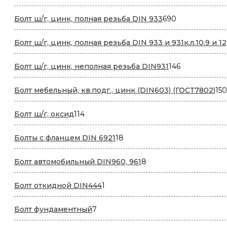
690
Болт ш/г, цинк, полная резьба DIN 933
690
товаров
Болт ш/г, цинк, полная резьба DIN 933 и 931к.л.10.9 и 12
146
Болт ш/г, цинк, неполная резьба DIN931
146
товаров
Болт мебельный, кв.подг., цинк (DIN603) (ГОСТ7802)
150
114
Болт ш/г, оксид
114
товаров
18
Болты с фланцем DIN 6921
18
товаров
8
Болт автомобильный DIN960, 961
8
товаров
1
Болт откидной DIN444
1
товар
7
Болт фундаментный
7
товаров