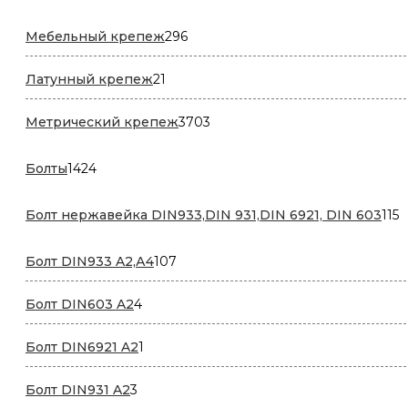
296
Мебельный крепеж
296
товаров
21
Латунный крепеж
21
товар
3703
Метрический крепеж
3703
товара
1424
Болты
1424
товара
1
Болт нержавейка DIN933,DIN 931,DIN 6921, DIN 603
115
т
107
Болт DIN933 A2,А4
107
товаров
4
Болт DIN603 A2
4
товара
1
Болт DIN6921 A2
1
товар
3
Болт DIN931 A2
3
товара