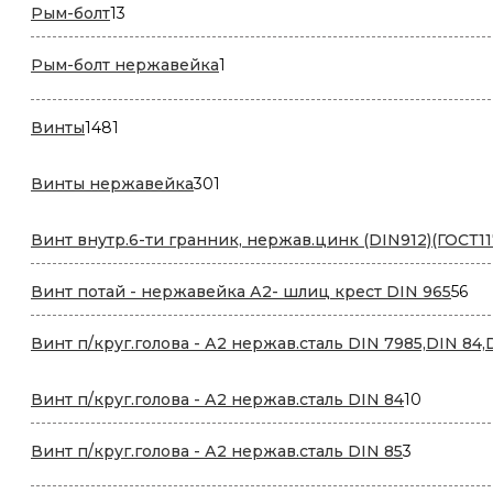
13
Рым-болт
13
товаров
1
Рым-болт нержавейка
1
товар
1481
Винты
1481
товар
301
Винты нержавейка
301
товар
Винт внутр.6-ти гранник, нержав.цинк (DIN912)(ГОСТ11
56
Винт потай - нержавейка А2- шлиц крест DIN 965
56
то
Винт п/круг.голова - А2 нержав.сталь DIN 7985,DIN 84,
10
Винт п/круг.голова - А2 нержав.сталь DIN 84
10
товаров
3
Винт п/круг.голова - А2 нержав.сталь DIN 85
3
товара