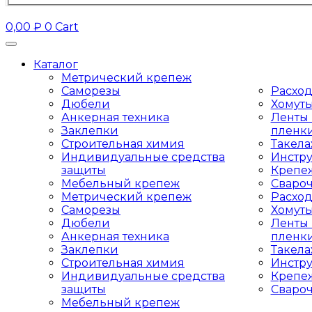
0,00
₽
0
Cart
Каталог
Метрический крепеж
Саморезы
Расхо
Дюбели
Хомут
Анкерная техника
Ленты 
Заклепки
пленк
Строительная химия
Такел
Индивидуальные средства
Инстр
защиты
Крепе
Мебельный крепеж
Сваро
Метрический крепеж
Расхо
Саморезы
Хомут
Дюбели
Ленты 
Анкерная техника
пленк
Заклепки
Такел
Строительная химия
Инстр
Индивидуальные средства
Крепе
защиты
Сваро
Мебельный крепеж