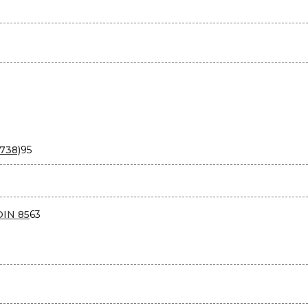
95
738)
95
товаров
варов
63
DIN 85
63
товара