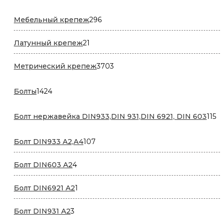
296
Мебельный крепеж
296
товаров
21
Латунный крепеж
21
товар
3703
Метрический крепеж
3703
товара
1424
Болты
1424
товара
1
Болт нержавейка DIN933,DIN 931,DIN 6921, DIN 603
115
т
107
Болт DIN933 A2,А4
107
товаров
4
Болт DIN603 A2
4
товара
1
Болт DIN6921 A2
1
товар
3
Болт DIN931 A2
3
товара