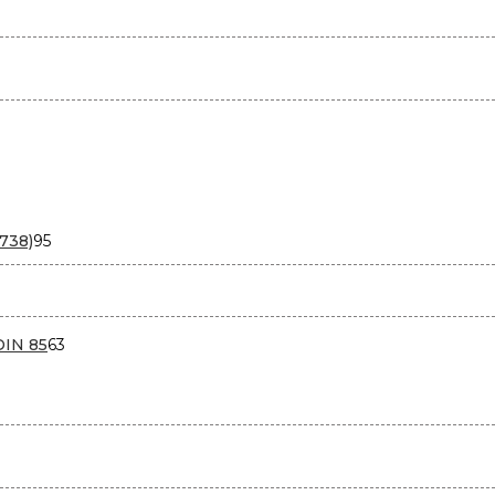
95
738)
95
товаров
варов
63
DIN 85
63
товара