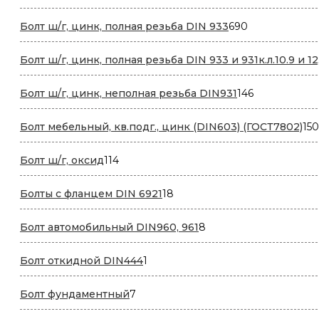
690
Болт ш/г, цинк, полная резьба DIN 933
690
товаров
Болт ш/г, цинк, полная резьба DIN 933 и 931к.л.10.9 и 12
146
Болт ш/г, цинк, неполная резьба DIN931
146
товаров
Болт мебельный, кв.подг., цинк (DIN603) (ГОСТ7802)
150
114
Болт ш/г, оксид
114
товаров
18
Болты с фланцем DIN 6921
18
товаров
8
Болт автомобильный DIN960, 961
8
товаров
1
Болт откидной DIN444
1
товар
7
Болт фундаментный
7
товаров