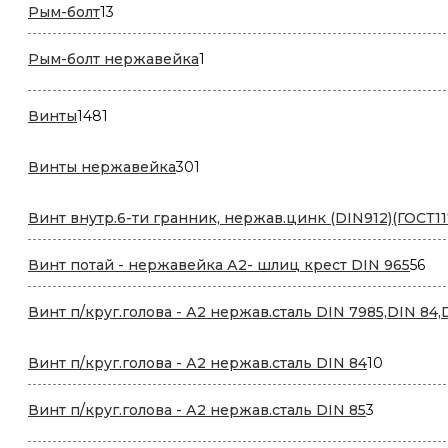
13
Рым-болт
13
товаров
1
Рым-болт нержавейка
1
товар
1481
Винты
1481
товар
301
Винты нержавейка
301
товар
Винт внутр.6-ти гранник, нержав.цинк (DIN912)(ГОСТ11
56
Винт потай - нержавейка А2- шлиц крест DIN 965
56
то
Винт п/круг.голова - А2 нержав.сталь DIN 7985,DIN 84,
10
Винт п/круг.голова - А2 нержав.сталь DIN 84
10
товаров
3
Винт п/круг.голова - А2 нержав.сталь DIN 85
3
товара