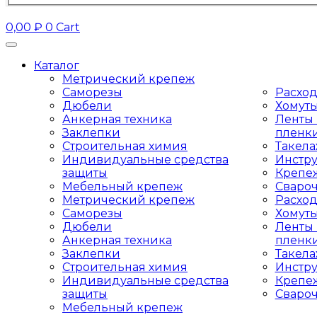
0,00
₽
0
Cart
Каталог
Метрический крепеж
Саморезы
Расхо
Дюбели
Хомут
Анкерная техника
Ленты 
Заклепки
пленк
Строительная химия
Такел
Индивидуальные средства
Инстр
защиты
Крепе
Мебельный крепеж
Сваро
Метрический крепеж
Расхо
Саморезы
Хомут
Дюбели
Ленты 
Анкерная техника
пленк
Заклепки
Такел
Строительная химия
Инстр
Индивидуальные средства
Крепе
защиты
Сваро
Мебельный крепеж