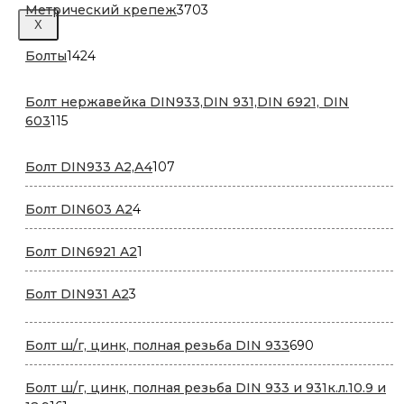
3703
Метрический крепеж
3703
X
товара
1424
Болты
1424
товара
Болт нержавейка DIN933,DIN 931,DIN 6921, DIN
115
603
115
товаров
107
Болт DIN933 A2,А4
107
товаров
4
Болт DIN603 A2
4
товара
1
Болт DIN6921 A2
1
товар
3
Болт DIN931 A2
3
товара
690
Болт ш/г, цинк, полная резьба DIN 933
690
товаров
Болт ш/г, цинк, полная резьба DIN 933 и 931к.л.10.9 и