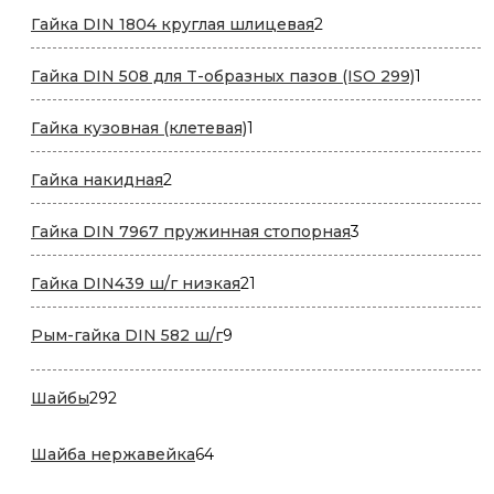
2
Гайка DIN 1804 круглая шлицевая
2
товара
1
Гайка DIN 508 для T-образных пазов (ISO 299)
1
товар
1
Гайка кузовная (клетевая)
1
товар
2
Гайка накидная
2
товара
3
Гайка DIN 7967 пружинная стопорная
3
товара
21
Гайка DIN439 ш/г низкая
21
товар
9
Рым-гайка DIN 582 ш/г
9
товаров
292
Шайбы
292
товара
64
Шайба нержавейка
64
товара