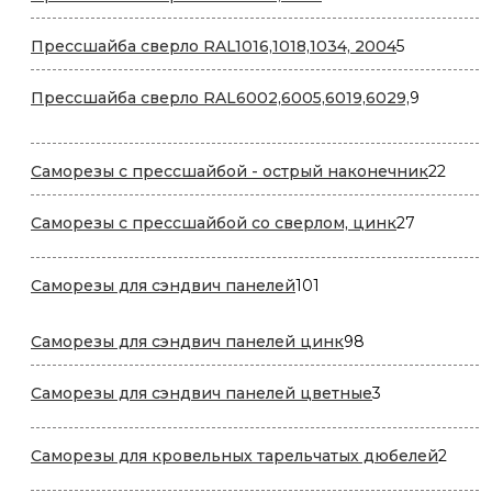
товаров
5
Прессшайба сверло RAL1016,1018,1034, 2004
5
товаров
9
Прессшайба сверло RAL6002,6005,6019,6029,
9
товаров
22
Саморезы с прессшайбой - острый наконечник
22
товар
27
Саморезы с прессшайбой со сверлом, цинк
27
товаров
101
Саморезы для сэндвич панелей
101
товар
98
Саморезы для сэндвич панелей цинк
98
товаров
3
Саморезы для сэндвич панелей цветные
3
товара
2
Саморезы для кровельных тарельчатых дюбелей
2
товар