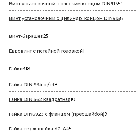
54
Винт установочный с плоским концом DIN913
54
товара
8
Винт установочный с цилиндр. концом DIN915
8
товаро
25
Винт-барашек
25
товаров
1
Евровинт с потайной головкой
1
товар
318
Гайки
318
товаров
98
Гайка DIN 934 ш/г
98
товаров
10
Гайка DIN 562 квадратная
10
товаров
9
Гайка DIN6923 с фланцем (пресшайбой)
9
товаров
51
Гайка нержавейка А2, А4
51
товар