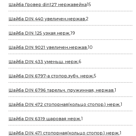
15
Шайба Гровер din127 нержавейка
15
товаров
2
Шайба DIN 440 увеличен.нержав.
2
товара
19
Шайба DIN 125 узкая нерж.
19
товаров
10
Шайба DIN 9021 увеличен.нержав.
10
товаров
6
Шайба DIN 433 уменьш. нерж.
6
товаров
5
Шайба DIN 6797-a стопор.зубч. нерж.
5
товаров
1
Шайба DIN 6796 тарельч. пружинная, нержав.
1
товар
1
Шайба DIN 472 стопорная(кольцо стопор.) нерж.
1
товар
1
Шайба DIN 6319 шаровая нерж.
1
товар
1
Шайба DIN 471 стопорная(кольцо стопор.) нерж.
1