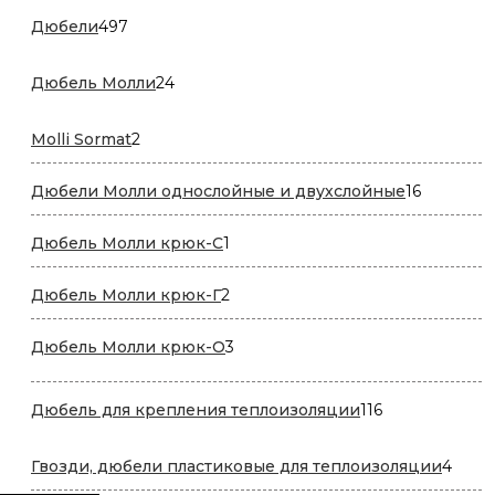
497
Дюбели
497
товаров
24
Дюбель Молли
24
товара
2
Molli Sormat
2
товара
16
Дюбели Молли однослойные и двухслойные
16
товаров
1
Дюбель Молли крюк-C
1
товар
2
Дюбель Молли крюк-Г
2
товара
3
Дюбель Молли крюк-О
3
товара
116
Дюбель для крепления теплоизоляции
116
товаров
4
Гвозди, дюбели пластиковые для теплоизоляции
4
това