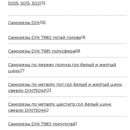
15
5005, 5015, 5021
15
товаров
155
Саморезы DIN
155
товаров
18
Саморезы DIN 7982 потай голова
18
товаров
68
Саморезы DIN 7981 полусфера
68
товаров
Саморезы по дереву полукр.гол.,белый и желтый
27
цинк
27
товаров
Саморезы по металлу пот.гол.,белый и желтый цинк,
23
сверло DIN7504P
23
товара
Саморезы по металлу шестигр.гол.,белый цинк,
2
сверло DIN7504К
2
товара
1
Саморезы DIN 7983 полупотай
1
товар