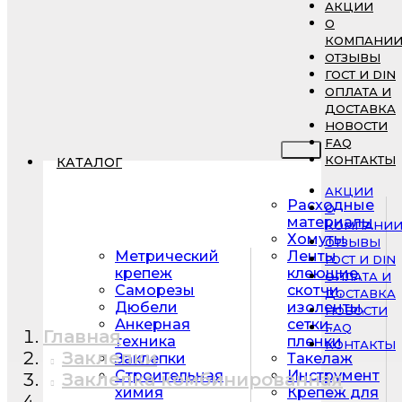
АКЦИИ
О
КОМПАНИ
ОТЗЫВЫ
ГОСТ И DIN
ОПЛАТА И
ДОСТАВКА
НОВОСТИ
FAQ
КОНТАКТЫ
КАТАЛОГ
АКЦИИ
Расходные
О
материалы
КОМПАНИ
Хомуты
ОТЗЫВЫ
Метрический
Ленты
ГОСТ И DIN
крепеж
клеющие,
ОПЛАТА И
Саморезы
скотчи,
ДОСТАВКА
Дюбели
изоленты,
НОВОСТИ
Анкерная
сетки,
FAQ
Главная
техника
пленки
КОНТАКТЫ
Заклепки
Заклепки
Такелаж
Строительная
Инструмент
Заклепка комбинированная
химия
Крепеж для