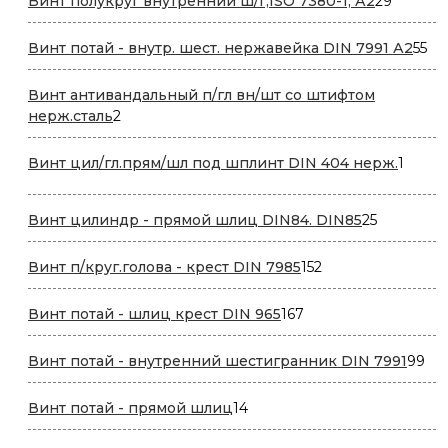
Винт полукруг внутренний ш/г,ISO 7380-1, А2
29
товаро
55
Винт потай - внутр. шест. нержавейка DIN 7991 А2
55
то
Винт антивандальный п/гл вн/шт со штифтом
2
нерж.сталь
2
товара
1
Винт цил/гл.прям/шл под шплинт DIN 404 нерж.
1
товар
25
Винт цилиндр - прямой шлиц DIN84. DIN85
25
товаров
152
Винт п/круг.голова - крест DIN 7985
152
товара
167
Винт потай - шлиц крест DIN 965
167
товаров
99
Винт потай - внутренний шестигранник DIN 7991
99
то
14
Винт потай - прямой шлиц
14
товаров