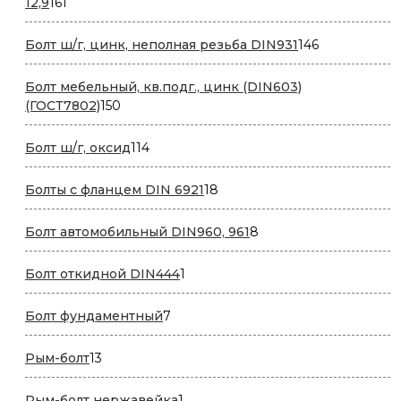
161
12,9
161
товар
146
Болт ш/г, цинк, неполная резьба DIN931
146
товаров
Болт мебельный, кв.подг., цинк (DIN603)
150
(ГОСТ7802)
150
товаров
114
Болт ш/г, оксид
114
товаров
18
Болты с фланцем DIN 6921
18
товаров
8
Болт автомобильный DIN960, 961
8
товаров
1
Болт откидной DIN444
1
товар
7
Болт фундаментный
7
товаров
13
Рым-болт
13
товаров
1
Рым-болт нержавейка
1