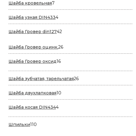
7
Шайба кровельная
7
товаров
4
Шайба узкая DIN433
4
товара
42
Шайба Гровер din127
42
товара
26
Шайба Гровер оцинк.
26
товаров
16
Шайба Гровер оксид
16
товаров
26
Шайба зубчатая, тарельчатая
26
товаров
10
Шайба двухлапковая
10
товаров
4
Шайба косая DIN434
4
товара
110
Шпильки
110
товаров