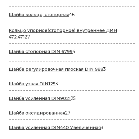
товар
46
Шайба кольцо, стопорная
46
товаров
Кольцо упорное(стопорное) внутреннее ДИН
27
472,471
27
товаров
4
Шайба стопорная DIN 6799
4
товара
3
Шайба регулировочная плоская DIN 988
3
товара
31
Шайба узкая DIN125
31
товар
25
Шайба усиленная DIN9021
25
товаров
27
Шайба оксидированная
27
товаров
3
Шайба усиленная DIN440 Увеличенная
3
товара