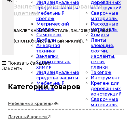
Индивидуальные
деревянных
Заклепка комбинированная
средства защиты
конструкций
цветная
Мебельный
Сварочные
крепеж
материалы
Метрический
Расходные
крепеж
материалы
ЗАКЛЕПКА АЛЮМ./СТАЛЬ, RAL1015(1014), 1021
Саморезы
Хомуты
Дюбели
Ленты
(СЛОН.КОСТЬ, ЖЕЛТЫЙ ЯРКИЙ)),
Анкерная
клеющие,
техника
скотчи,
Заклепки
изоленты,
Строительная
сетки,
Показать сайдбар
химия
пленки
Закрыть
Индивидуальные
Такелаж
средства защиты
Инструмент
Мебельный
Крепеж для
Категории товаров
крепеж
деревянных
конструкций
Сварочные
296
Мебельный крепеж
296
материалы
товаров
21
Латунный крепеж
21
товар