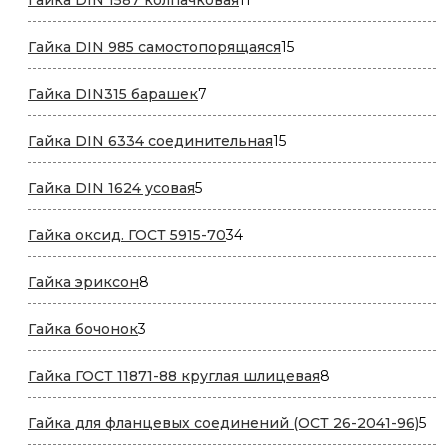
товаров
15
Гайка DIN 985 самостопорящаяся
15
товаров
7
Гайка DIN315 барашек
7
товаров
15
Гайка DIN 6334 соединительная
15
товаров
5
Гайка DIN 1624 усовая
5
товаров
34
Гайка оксид. ГОСТ 5915-70
34
товара
8
Гайка эриксон
8
товаров
3
Гайка бочонок
3
товара
8
Гайка ГОСТ 11871-88 круглая шлицевая
8
товаров
5
Гайка для фланцевых соединений (ОСТ 26-2041-96)
5
то