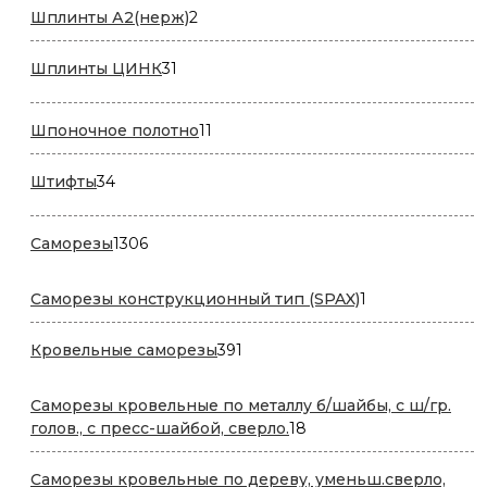
2
Шплинты А2(нерж)
2
товара
31
Шплинты ЦИНК
31
товар
11
Шпоночное полотно
11
товаров
34
Штифты
34
товара
1306
Саморезы
1306
товаров
1
Саморезы конструкционный тип (SPAX)
1
товар
391
Кровельные саморезы
391
товар
Саморезы кровельные по металлу б/шайбы, с ш/гр.
18
голов., с пресс-шайбой, сверло.
18
товаров
Саморезы кровельные по дереву, уменьш.сверло,