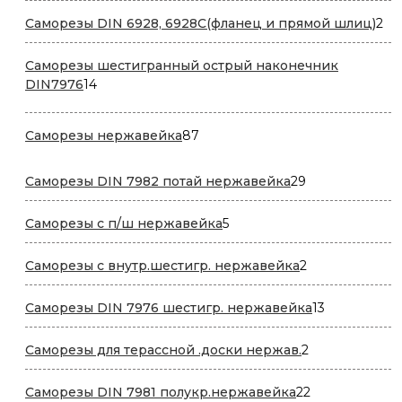
2
Саморезы DIN 6928, 6928С(фланец и прямой шлиц)
2
то
Саморезы шестигранный острый наконечник
14
DIN7976
14
товаров
87
Саморезы нержавейка
87
товаров
29
Саморезы DIN 7982 потай нержавейка
29
товаров
5
Саморезы с п/ш нержавейка
5
товаров
2
Саморезы с внутр.шестигр. нержавейка
2
товара
13
Саморезы DIN 7976 шестигр. нержавейка
13
товаров
2
Саморезы для терассной .доски нержав.
2
товара
22
Саморезы DIN 7981 полукр.нержавейка
22