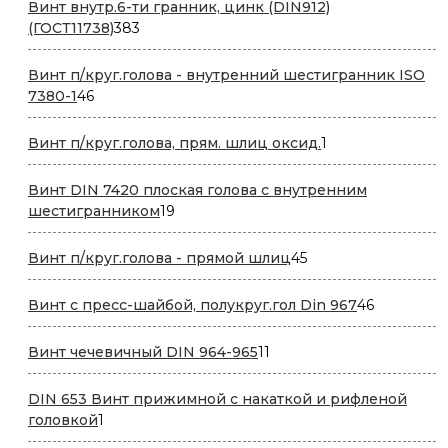
Винт внутр.6-ти гранник, цинк (DIN912)
383
(ГОСТ11738)
383
товара
Винт п/круг.голова - внутренний шестигранник ISO
46
7380-1
46
товаров
1
Винт п/круг.голова, прям. шлиц оксид.
1
товар
Винт DIN 7420 плоская голова с внутренним
19
шестигранником
19
товаров
45
Винт п/круг.голова - прямой шлиц
45
товаров
46
Винт с пресс-шайбой, полукруг.гол Din 967
46
товаров
11
Винт чечевичный DIN 964-965
11
товаров
DIN 653 Винт прижимной с накаткой и рифленой
1
головкой
1
товар