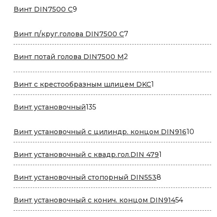
9
Винт DIN7500 С
9
товаров
7
Винт п/круг.голова DIN7500 С
7
товаров
2
Винт потай голова DIN7500 М
2
товара
1
Винт с крестообразным шлицем DKC
1
товар
135
Винт установочный
135
товаров
10
Винт установочный с цилиндр. концом DIN916
10
товар
1
Винт установочный с квадр.гол.DIN 479
1
товар
8
Винт установочный стопорный DIN553
8
товаров
54
Винт установочный с конич. концом DIN914
54
товара