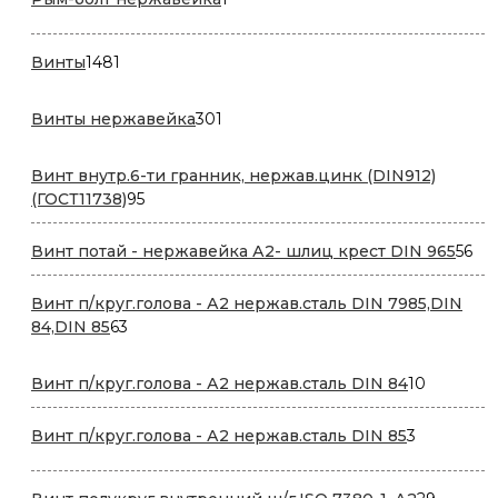
товар
1481
Винты
1481
товар
301
Винты нержавейка
301
товар
Винт внутр.6-ти гранник, нержав.цинк (DIN912)
95
(ГОСТ11738)
95
товаров
56
Винт потай - нержавейка А2- шлиц крест DIN 965
56
то
Винт п/круг.голова - А2 нержав.сталь DIN 7985,DIN
63
84,DIN 85
63
товара
10
Винт п/круг.голова - А2 нержав.сталь DIN 84
10
товаров
3
Винт п/круг.голова - А2 нержав.сталь DIN 85
3
товара
29