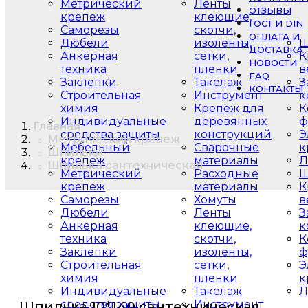
Метрический
Ленты
ОТЗЫВЫ
крепеж
клеющие,
ГОСТ И DIN
Саморезы
скотчи,
ОПЛАТА И
Дюбели
изоленты,
Ш
ДОСТАВКА
Анкерная
сетки,
К
НОВОСТИ
техника
пленки
в
FAQ
Заклепки
Такелаж
З
КОНТАКТЫ
Строительная
Инструмент
к
химия
Крепеж для
К
Индивидуальные
деревянных
ф
Главная
средства защиты
конструкций
Э
Метрический крепеж
Мебельный
Сварочные
к
Шпильки
крепеж
материалы
Л
Шпилька сантехническая
Метрический
Расходные
Ш
крепеж
материалы
К
Саморезы
Хомуты
в
Дюбели
Ленты
З
Анкерная
клеющие,
к
техника
скотчи,
К
Заклепки
изоленты,
ф
Строительная
сетки,
Э
химия
пленки
к
Индивидуальные
Такелаж
Л
средства защиты
Инструмент
Шпилька 10*140 сантехническая