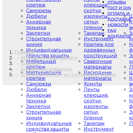
ОТЗЫВЫ
крепеж
клеющие,
ГОСТ И DIN
Саморезы
скотчи,
ОПЛАТА И
Дюбели
изоленты,
Ш
ДОСТАВКА
Анкерная
сетки,
К
НОВОСТИ
техника
пленки
в
FAQ
Заклепки
Такелаж
З
КОНТАКТЫ
Строительная
Инструмент
к
химия
Крепеж для
К
Индивидуальные
деревянных
ф
Главная
средства защиты
конструкций
Э
Метрический крепеж
Мебельный
Сварочные
к
Шайбы
крепеж
материалы
Л
Шайба нержавейка
Метрический
Расходные
Ш
Шайба DIN 6797-a стопор.зубч. нерж.
крепеж
материалы
К
Саморезы
Хомуты
в
Дюбели
Ленты
З
Анкерная
клеющие,
к
техника
скотчи,
К
Заклепки
изоленты,
ф
Строительная
сетки,
Э
химия
пленки
к
Индивидуальные
Такелаж
Л
средства защиты
Инструмент