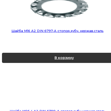
Шайба М16 A2 DIN 6797-A стопор.зубч. нержав.сталь
В корзину
Шайба М06,4 A2 DIN 6798-A стопор.зубч.нержав.сталь