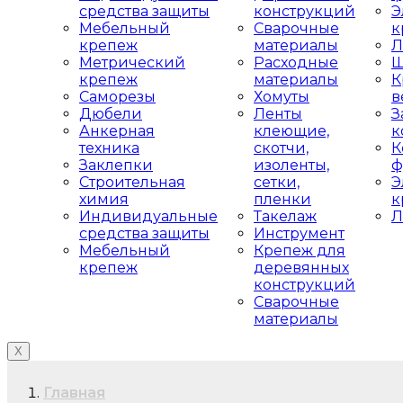
средства защиты
конструкций
Э
Мебельный
Сварочные
к
крепеж
материалы
Л
Метрический
Расходные
Ш
крепеж
материалы
К
Саморезы
Хомуты
в
Дюбели
Ленты
З
Анкерная
клеющие,
к
техника
скотчи,
К
Заклепки
изоленты,
ф
Строительная
сетки,
Э
химия
пленки
к
Индивидуальные
Такелаж
Л
средства защиты
Инструмент
Мебельный
Крепеж для
крепеж
деревянных
конструкций
Сварочные
материалы
X
Главная