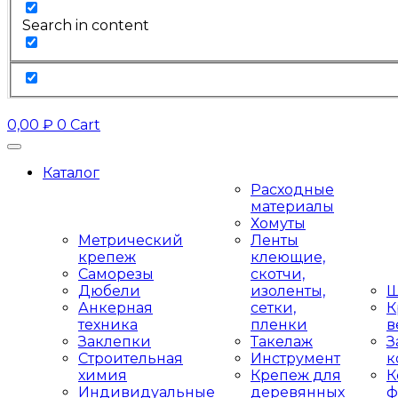
Search in content
0,00
₽
0
Cart
Каталог
Расходные
материалы
Хомуты
Метрический
Ленты
крепеж
клеющие,
Саморезы
скотчи,
Дюбели
изоленты,
Ш
Анкерная
сетки,
К
техника
пленки
в
Заклепки
Такелаж
З
Строительная
Инструмент
к
химия
Крепеж для
К
Индивидуальные
деревянных
ф