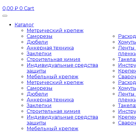
0,00
₽
0
Cart
Каталог
Метрический крепеж
Саморезы
Расхо
Дюбели
Хомут
Анкерная техника
Ленты 
Заклепки
пленк
Строительная химия
Такел
Индивидуальные средства
Инстр
защиты
Крепе
Мебельный крепеж
Сваро
Метрический крепеж
Расхо
Саморезы
Хомут
Дюбели
Ленты 
Анкерная техника
пленк
Заклепки
Такел
Строительная химия
Инстр
Индивидуальные средства
Крепе
защиты
Сваро
Мебельный крепеж