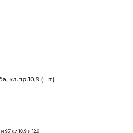
а, кл.пр.10,9 (шт)
 931к.л.10.9 и 12,9