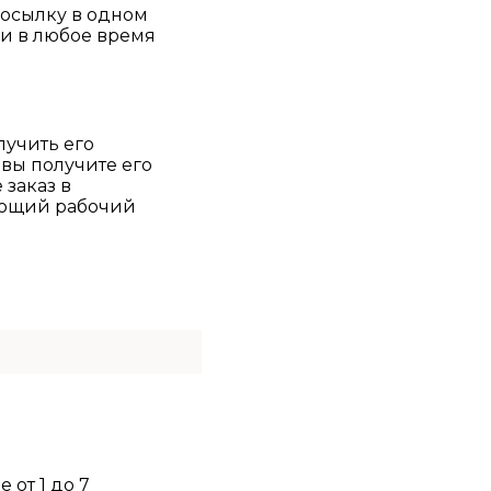
посылку в одном
чи в любое время
лучить его
 вы получите его
 заказ в
дующий рабочий
 от 1 до 7