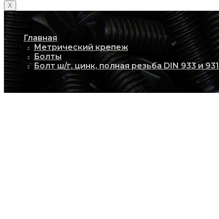
X
Главная
Метрический крепеж
Болты
Болт ш/г, цинк, полная резьба DIN 933 и 931к