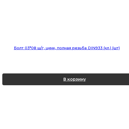
Болт 03*08 ш/г, цинк, полная резьба DIN933 (кл.) (шт)
В корзину