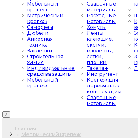
Мебельный
Сварочные
к
крепеж
материалы
Л
Метрический
Расходные
Ш
крепеж
материалы
К
Саморезы
Хомуты
в
Дюбели
Ленты
З
Анкерная
клеющие,
к
техника
скотчи,
К
Заклепки
изоленты,
ф
Строительная
сетки,
Э
химия
пленки
к
Индивидуальные
Такелаж
Л
средства защиты
Инструмент
Мебельный
Крепеж для
крепеж
деревянных
конструкций
Сварочные
материалы
X
Главная
Метрический крепеж