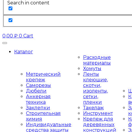
Search in content
0,00
₽
0
Cart
Каталог
Расходные
материалы
Хомуты
Метрический
Ленты
крепеж
клеющие,
Саморезы
скотчи,
Дюбели
изоленты,
Ш
Анкерная
сетки,
К
техника
пленки
в
Заклепки
Такелаж
З
Строительная
Инструмент
к
химия
Крепеж для
К
Индивидуальные
деревянных
ф
средства защиты
конструкций
Э