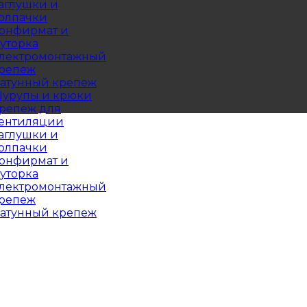
аглушки и
олпачки
онфирмат и
уторка
лектромонтажный
репеж
атунный крепеж
урупы и крюки
репеж для
ентиляции
аглушки и
олпачки
онфирмат и
уторка
лектромонтажный
репеж
атунный крепеж