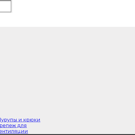
урупы и крюки
репеж для
ентиляции