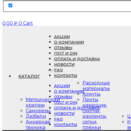
0,00
₽
0
Cart
АКЦИИ
О КОМПАНИИ
ОТЗЫВЫ
ГОСТ И DIN
ОПЛАТА И ДОСТАВКА
НОВОСТИ
FAQ
КОНТАКТЫ
КАТАЛОГ
Расходные
АКЦИИ
материалы
О КОМПАНИИ
Хомуты
ОТЗЫВЫ
Метрический
Ленты
ГОСТ И DIN
крепеж
клеющие,
ОПЛАТА И ДОСТАВКА
Саморезы
скотчи,
НОВОСТИ
Дюбели
изоленты,
Ш
FAQ
Анкерная
сетки,
К
КОНТАКТЫ
техника
пленки
в