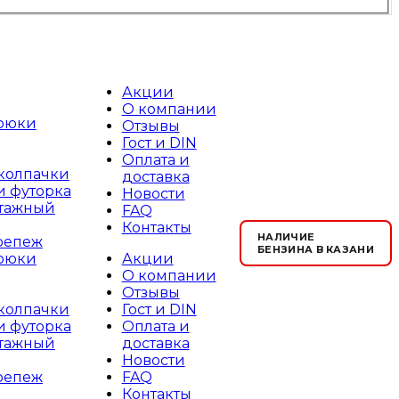
Акции
О компании
рюки
Отзывы
Гост и DIN
Оплата и
 колпачки
доставка
и футорка
Новости
тажный
FAQ
Контакты
НАЛИЧИЕ
репеж
БЕНЗИНА В КАЗАНИ
Акции
рюки
О компании
Отзывы
Гост и DIN
 колпачки
Оплата и
и футорка
доставка
тажный
Новости
FAQ
репеж
Контакты