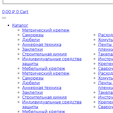
0,00
₽
0
Cart
Каталог
Метрический крепеж
Саморезы
Расхо
Дюбели
Хомут
Анкерная техника
Ленты 
Заклепки
пленк
Строительная химия
Такел
Индивидуальные средства
Инстр
защиты
Крепе
Мебельный крепеж
Сваро
Метрический крепеж
Расхо
Саморезы
Хомут
Дюбели
Ленты 
Анкерная техника
пленк
Заклепки
Такел
Строительная химия
Инстр
Индивидуальные средства
Крепе
защиты
Сваро
Мебельный крепеж