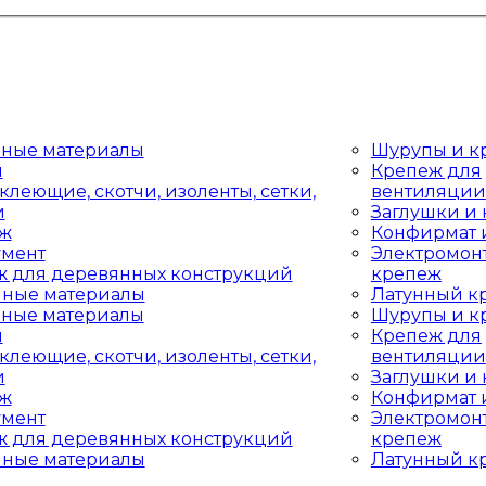
дные материалы
Шурупы и к
ы
Крепеж для
клеющие, скотчи, изоленты, сетки,
вентиляции
и
Заглушки и
аж
Конфирмат 
умент
Электромон
ж для деревянных конструкций
крепеж
чные материалы
Латунный к
дные материалы
Шурупы и к
ы
Крепеж для
клеющие, скотчи, изоленты, сетки,
вентиляции
и
Заглушки и
аж
Конфирмат 
умент
Электромон
ж для деревянных конструкций
крепеж
чные материалы
Латунный к