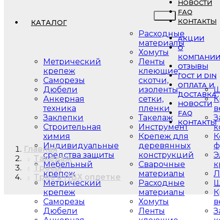
НОВОСТИ
FAQ
КОНТАКТЫ
КАТАЛОГ
Расходные
АКЦИИ
материалы
О
Хомуты
КОМПАНИ
Метрический
Ленты
ОТЗЫВЫ
крепеж
клеющие,
ГОСТ И DIN
Саморезы
скотчи,
ОПЛАТА И
Дюбели
изоленты,
Ш
ДОСТАВКА
Анкерная
сетки,
К
НОВОСТИ
техника
пленки
в
FAQ
Заклепки
Такелаж
З
КОНТАКТЫ
Строительная
Инструмент
к
химия
Крепеж для
К
Индивидуальные
деревянных
ф
Главная
средства защиты
конструкций
Э
Такелаж
Мебельный
Сварочные
к
Тросы
крепеж
материалы
Л
Трос в ПВХ оплетке
Метрический
Расходные
Ш
крепеж
материалы
К
Саморезы
Хомуты
в
Дюбели
Ленты
З