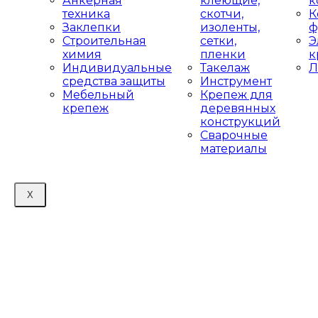
Анкерная
клеющие,
к
техника
скотчи,
К
Заклепки
изоленты,
ф
Строительная
сетки,
Э
химия
пленки
к
Индивидуальные
Такелаж
Л
средства защиты
Инструмент
Мебельный
Крепеж для
крепеж
деревянных
конструкций
Сварочные
материалы
X