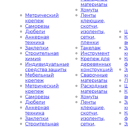
материалы
Хомуты
Метрический
Ленты
крепеж
клеющие,
Саморезы
скотчи,
Дюбели
изоленты,
Ш
Анкерная
сетки,
К
техника
пленки
в
Заклепки
Такелаж
З
Строительная
Инструмент
к
химия
Крепеж для
К
Индивидуальные
деревянных
ф
средства защиты
конструкций
Э
Мебельный
Сварочные
к
крепеж
материалы
Л
Метрический
Расходные
Ш
крепеж
материалы
К
Саморезы
Хомуты
в
Дюбели
Ленты
З
Анкерная
клеющие,
к
техника
скотчи,
К
Заклепки
изоленты,
ф
Строительная
сетки,
Э