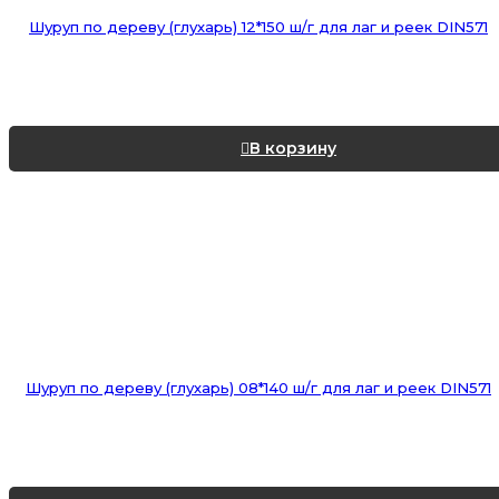
Шуруп по дереву (глухарь) 12*150 ш/г для лаг и реек DIN571
В корзину
Шуруп по дереву (глухарь) 08*140 ш/г для лаг и реек DIN571