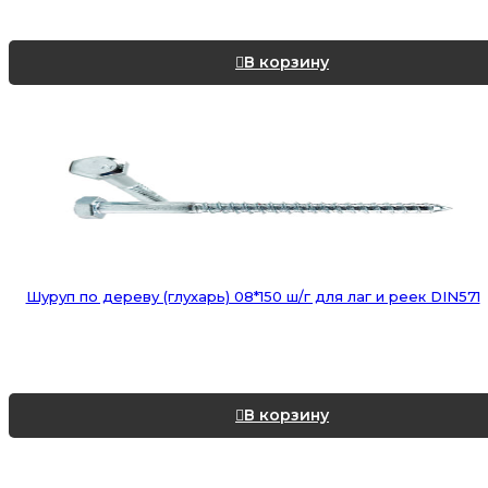
В корзину
Шуруп по дереву (глухарь) 08*150 ш/г для лаг и реек DIN571
В корзину