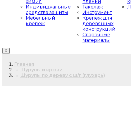
химия
пленки
к
Индивидуальные
Такелаж
Л
средства защиты
Инструмент
Мебельный
Крепеж для
крепеж
деревянных
конструкций
Сварочные
материалы
X
Главная
Шурупы и крюки
Шурупы по дереву с ш/г (глухарь)