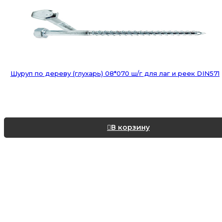
Шуруп по дереву (глухарь) 08*070 ш/г для лаг и реек DIN571
В корзину