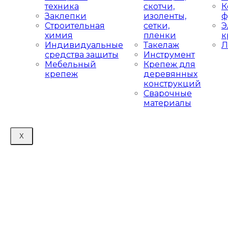
техника
скотчи,
К
Заклепки
изоленты,
ф
Строительная
сетки,
Э
химия
пленки
к
Индивидуальные
Такелаж
Л
средства защиты
Инструмент
Мебельный
Крепеж для
крепеж
деревянных
конструкций
Сварочные
материалы
X