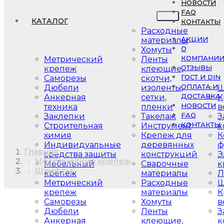
НОВОСТИ
FAQ
КАТАЛОГ
КОНТАКТЫ
Расходные
АКЦИИ
материалы
О
Хомуты
КОМПАНИ
Метрический
Ленты
ОТЗЫВЫ
крепеж
клеющие,
ГОСТ И DIN
Саморезы
скотчи,
ОПЛАТА И
Дюбели
изоленты,
Ш
ДОСТАВКА
Анкерная
сетки,
К
НОВОСТИ
техника
пленки
в
FAQ
Заклепки
Такелаж
З
КОНТАКТЫ
Строительная
Инструмент
к
химия
Крепеж для
К
Индивидуальные
деревянных
ф
Главная
средства защиты
конструкций
Э
Метрический крепеж
Мебельный
Сварочные
к
Штифты
крепеж
материалы
Л
Метрический
Расходные
Ш
крепеж
материалы
К
Саморезы
Хомуты
в
Дюбели
Ленты
З
Анкерная
клеющие,
к