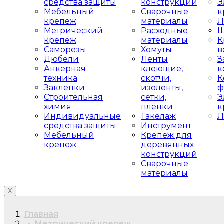
средства защиты
конструкций
Э
Мебельный
Сварочные
к
крепеж
материалы
Л
Метрический
Расходные
Ш
крепеж
материалы
К
Саморезы
Хомуты
в
Дюбели
Ленты
З
Анкерная
клеющие,
к
техника
скотчи,
К
Заклепки
изоленты,
ф
Строительная
сетки,
Э
химия
пленки
к
Индивидуальные
Такелаж
Л
средства защиты
Инструмент
Мебельный
Крепеж для
крепеж
деревянных
конструкций
Сварочные
материалы
X
Главная
Метрический крепеж