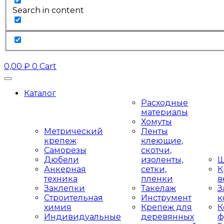
Search in content
0,00
₽
0
Cart
Каталог
Расходные
материалы
Хомуты
Метрический
Ленты
крепеж
клеющие,
Саморезы
скотчи,
Дюбели
изоленты,
Ш
Анкерная
сетки,
К
техника
пленки
в
Заклепки
Такелаж
З
Строительная
Инструмент
к
химия
Крепеж для
К
Индивидуальные
деревянных
ф