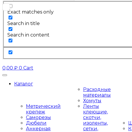
Exact matches only
Search in title
Search in content
0,00
₽
0
Cart
Каталог
Расходные
материалы
Хомуты
Метрический
Ленты
крепеж
клеющие,
Саморезы
скотчи,
Дюбели
изоленты,
Ш
Анкерная
сетки,
К