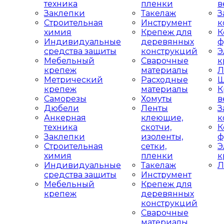
техника
пленки
в
Заклепки
Такелаж
З
Строительная
Инструмент
к
химия
Крепеж для
К
Индивидуальные
деревянных
ф
средства защиты
конструкций
Э
Мебельный
Сварочные
к
крепеж
материалы
Л
Метрический
Расходные
Ш
крепеж
материалы
К
Саморезы
Хомуты
в
Дюбели
Ленты
З
Анкерная
клеющие,
к
техника
скотчи,
К
Заклепки
изоленты,
ф
Строительная
сетки,
Э
химия
пленки
к
Индивидуальные
Такелаж
Л
средства защиты
Инструмент
Мебельный
Крепеж для
крепеж
деревянных
конструкций
Сварочные
материалы