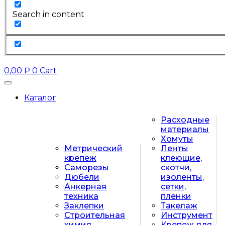
Search in content
0,00
₽
0
Cart
Каталог
Расходные
материалы
Хомуты
Метрический
Ленты
крепеж
клеющие,
Саморезы
скотчи,
Дюбели
изоленты,
Анкерная
сетки,
техника
пленки
Заклепки
Такелаж
Строительная
Инструмент
химия
Крепеж для