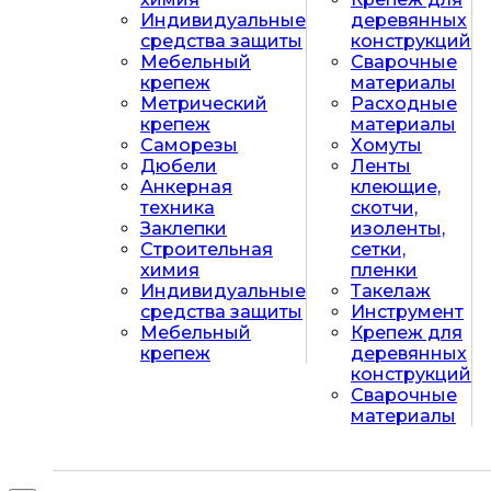
Индивидуальные
деревянных
средства защиты
конструкций
Мебельный
Сварочные
крепеж
материалы
Метрический
Расходные
крепеж
материалы
Саморезы
Хомуты
Дюбели
Ленты
Анкерная
клеющие,
техника
скотчи,
Заклепки
изоленты,
Строительная
сетки,
химия
пленки
Индивидуальные
Такелаж
средства защиты
Инструмент
Мебельный
Крепеж для
крепеж
деревянных
конструкций
Сварочные
материалы