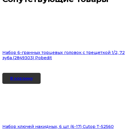
Набор 6-гранных торцевых головок с трещеткой 1/2, 72
зуба.(2849303) Pobedit
В корзину
Набор ключей накидных, 6 шт (6-17) Cutop Т-52560