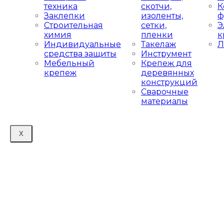
техника
скотчи,
К
Заклепки
изоленты,
ф
Строительная
сетки,
Э
химия
пленки
к
Индивидуальные
Такелаж
Л
средства защиты
Инструмент
Мебельный
Крепеж для
крепеж
деревянных
конструкций
Сварочные
материалы
X