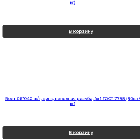
кг)
В корзину
Болт 06*040 ш/г, цинк, неполная резьба, (кг) ГОСТ 7798 (90шт
кг)
В корзину