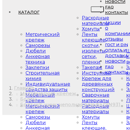
НОВОСТИ
FAQ
КАТАЛОГ
КОНТАКТЫ
Расходные
АКЦИИ
материалы
О
Хомуты
КОМПАНИ
Метрический
Ленты
ОТЗЫВЫ
крепеж
клеющие,
ГОСТ И DIN
Саморезы
скотчи,
ОПЛАТА И
Дюбели
изоленты,
Ш
ДОСТАВКА
Анкерная
сетки,
К
НОВОСТИ
техника
пленки
в
FAQ
Заклепки
Такелаж
З
КОНТАКТЫ
Строительная
Инструмент
к
химия
Крепеж для
К
Индивидуальные
деревянных
ф
Главная
средства защиты
конструкций
Э
Метрический крепеж
Мебельный
Сварочные
к
Болты
крепеж
материалы
Л
Болт ш/г, цинк, неполная резьба DIN931
Метрический
Расходные
Ш
крепеж
материалы
К
Саморезы
Хомуты
в
Дюбели
Ленты
З
Анкерная
клеющие,
к