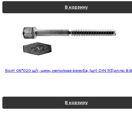
В корзину
Болт 06*020 ш/г, цинк, неполная резьба, (шт) DIN 931,кл.пр 8.8
В корзину