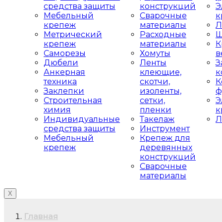
средства защиты
конструкций
Э
Мебельный
Сварочные
к
крепеж
материалы
Л
Метрический
Расходные
Ш
крепеж
материалы
К
Саморезы
Хомуты
в
Дюбели
Ленты
З
Анкерная
клеющие,
к
техника
скотчи,
К
Заклепки
изоленты,
ф
Строительная
сетки,
Э
химия
пленки
к
Индивидуальные
Такелаж
Л
средства защиты
Инструмент
Мебельный
Крепеж для
крепеж
деревянных
конструкций
Сварочные
материалы
X
Главная