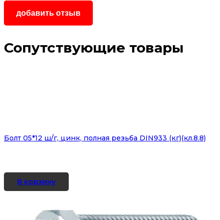
Сопутствующие товары
Болт 05*12 ш/г, цинк, полная резьба DIN933 (кг)(кл.8.8)
В корзину