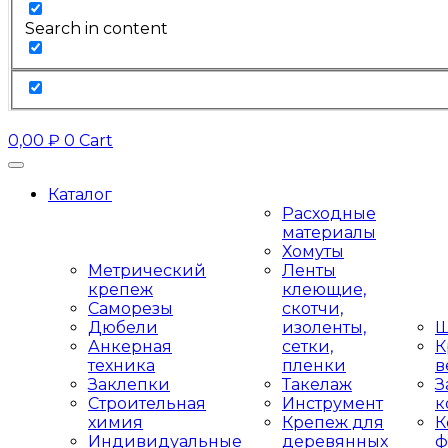
Search in content
0,00
₽
0
Cart
Каталог
Расходные
материалы
Хомуты
Метрический
Ленты
крепеж
клеющие,
Саморезы
скотчи,
Дюбели
изоленты,
Ш
Анкерная
сетки,
К
техника
пленки
в
Заклепки
Такелаж
З
Строительная
Инструмент
к
химия
Крепеж для
К
Индивидуальные
деревянных
ф