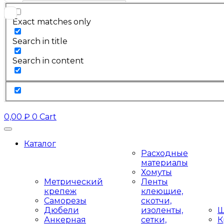
Exact matches only
Search in title
Search in content
0,00
₽
0
Cart
Каталог
Расходные
материалы
Хомуты
Метрический
Ленты
крепеж
клеющие,
Саморезы
скотчи,
Дюбели
изоленты,
Ш
Анкерная
сетки,
К