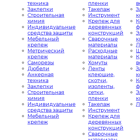
техника
пленки
в
Заклепки
Такелаж
З
Строительная
Инструмент
к
химия
Крепеж для
К
Индивидуальные
деревянных
ф
средства защиты
конструкций
Э
Мебельный
Сварочные
к
крепеж
материалы
Л
Метрический
Расходные
Ш
крепеж
материалы
К
Саморезы
Хомуты
в
Дюбели
Ленты
З
Анкерная
клеющие,
к
техника
скотчи,
К
Заклепки
изоленты,
ф
Строительная
сетки,
Э
химия
пленки
к
Индивидуальные
Такелаж
Л
средства защиты
Инструмент
Мебельный
Крепеж для
крепеж
деревянных
конструкций
Сварочные
материалы