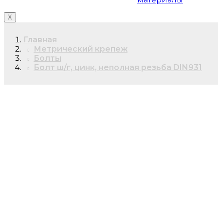
X
Главная
Метрический крепеж
Болты
Болт ш/г, цинк, неполная резьба DIN931