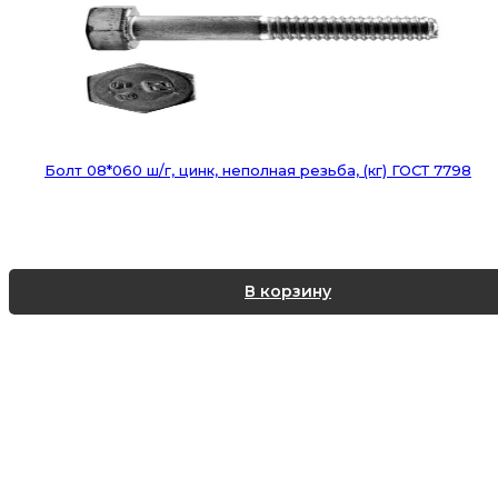
Болт 08*060 ш/г, цинк, неполная резьба, (кг) ГОСТ 7798
В корзину