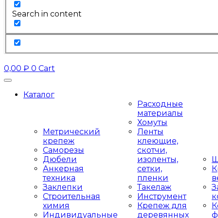
Search in content
0,00
₽
0
Cart
Каталог
Расходные
материалы
Хомуты
Метрический
Ленты
крепеж
клеющие,
Саморезы
скотчи,
Дюбели
изоленты,
Ш
Анкерная
сетки,
К
техника
пленки
в
Заклепки
Такелаж
З
Строительная
Инструмент
к
химия
Крепеж для
К
Индивидуальные
деревянных
ф