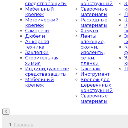
средства защиты
конструкций
Э
Мебельный
Сварочные
к
крепеж
материалы
Л
Метрический
Расходные
Ш
крепеж
материалы
К
Саморезы
Хомуты
в
Дюбели
Ленты
З
Анкерная
клеющие,
к
техника
скотчи,
К
Заклепки
изоленты,
ф
Строительная
сетки,
Э
химия
пленки
к
Индивидуальные
Такелаж
Л
средства защиты
Инструмент
Мебельный
Крепеж для
крепеж
деревянных
конструкций
Сварочные
материалы
X
Главная