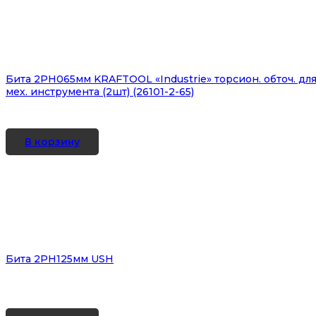
Бита 2PH065мм KRAFTOOL «Industrie» торсион. обточ. дл
мех. инструмента (2шт) (26101-2-65)
В корзину
Бита 2PH125мм USH