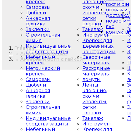
крепеж
клеющие,
ГОСТ И DIN
Саморезы
скотчи,
ОПЛАТА И
Дюбели
изоленты,
Ш
ДОСТАВКА
Анкерная
сетки,
К
НОВОСТИ
техника
пленки
в
FAQ
Заклепки
Такелаж
З
КОНТАКТЫ
Строительная
Инструмент
к
химия
Крепеж для
К
Индивидуальные
деревянных
ф
Главная
средства защиты
конструкций
Э
Анкерная техника
Мебельный
Сварочные
к
Анкерный болт с гайкой
крепеж
материалы
Л
Метрический
Расходные
Ш
крепеж
материалы
К
Саморезы
Хомуты
в
Дюбели
Ленты
З
Анкерная
клеющие,
к
техника
скотчи,
К
Заклепки
изоленты,
ф
Строительная
сетки,
Э
химия
пленки
к
Индивидуальные
Такелаж
Л
средства защиты
Инструмент
Мебельный
Крепеж для