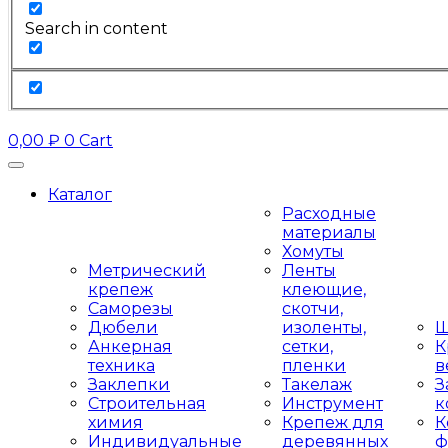
Search in content
0,00
₽
0
Cart
Каталог
Расходные
материалы
Хомуты
Метрический
Ленты
крепеж
клеющие,
Саморезы
скотчи,
Дюбели
изоленты,
Ш
Анкерная
сетки,
К
техника
пленки
в
Заклепки
Такелаж
З
Строительная
Инструмент
к
химия
Крепеж для
К
Индивидуальные
деревянных
ф