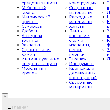
средства защиты
конструкций
Э
Мебельный
Сварочные
к
крепеж
материалы
Л
Метрический
Расходные
Ш
крепеж
материалы
К
Саморезы
Хомуты
в
Дюбели
Ленты
З
Анкерная
клеющие,
к
техника
скотчи,
К
Заклепки
изоленты,
ф
Строительная
сетки,
Э
химия
пленки
к
Индивидуальные
Такелаж
Л
средства защиты
Инструмент
Мебельный
Крепеж для
крепеж
деревянных
конструкций
Сварочные
материалы
X
Главная